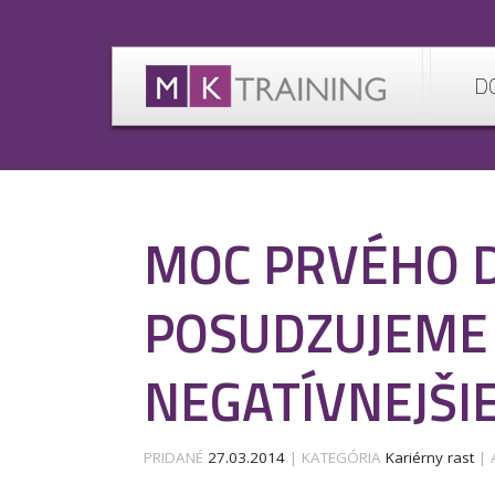
D
MOC PRVÉHO D
POSUDZUJEME
NEGATÍVNEJŠI
PRIDANÉ
27.03.2014
| KATEGÓRIA
Kariérny rast
|