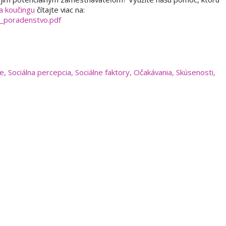
a koučingu
čítajte viac na:
e_poradenstvo.pdf
e
,
Sociálna percepcia
,
Sociálne faktory
,
Očakávania
,
Skúsenosti
,
KONTAKTUJTE NÁS