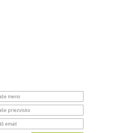
oradenstvo, kariérny koučing
oradenstvo, kariérny koučing
 projektový manažment EAP
idajte sa do nášho newslettera