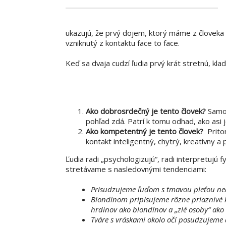
ukazujú, že prvý dojem, ktorý máme z človeka o
vzniknutý z kontaktu face to face.
Keď sa dvaja cudzí ľudia prvý krát stretnú, kl
Ako dobrosrdečný je tento človek?
Samoz
pohľad zdá. Patrí k tomu odhad, ako asi 
Ako kompetentný je tento človek?
Pritom
kontakt inteligentný, chytrý, kreatívny a
Ľudia radi „psychologizujú“, radi interpretujú
stretávame s nasledovnými tendenciami:
Prisudzujeme ľuďom s tmavou pleťou ned
Blondínom pripisujeme rôzne priaznivé kva
hrdinov ako blondínov a „zlé osoby“ ako č
Tváre s vráskami okolo očí posudzujeme 