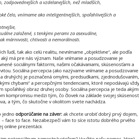
h, zodpovednejších a vzdelanejších, než mladších,
oké čelo, vnímame ako inteligentnejších, spoľahlivejších a
tnejšie,
uálne založené, s tenkými perami za asexuálne,
 márnivosti, chtivosti a nemorálnosti.
ch ľudí, tak ako celú realitu, nevnímame „objektívne“, ale podľa
 aký má pre nás význam. Naše vnímanie a posudzovanie je
vnené sociálnymi faktormi, našimi očakávaniami, skúsenosťami a
ivitou. Sociálna percepcia (ako nazývame vnímanie a posudzovanie
a druhých) je poznačená omylmi, predsudkami, zjednodušovaním,
ckými chybami“ a percepčnými tendenciami, ktoré nepodávajú vžd
m spoľahlivý obraz druhej osoby. Sociálna percepcia je teda akým
m kompromisu medzi tým, čo človek na základe svojej skúsenost
va, a tým, čo skutočne v okolitom svete nachádza.
o jedno
odporúčanie na záver:
ak chcete urobiť dobrý prvý dojem,
 – face to face. Nezabezpečí vám to síce istotu dobrého prvého
j online prezentácii.
ojim potenciálnym zamestnávateľom? Využite našu pomoc, ktorú