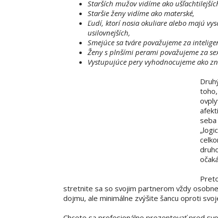
Starších mužov vidíme ako ušľachtilejšíc
Staršie ženy vidíme ako materské,
Ľudí, ktorí nosia okuliare alebo majú vys
usilovnejších,
Smejúce sa tváre považujeme za inteligen
Ženy s plnšími perami považujeme za sex
Vystupujúce pery vyhodnocujeme ako znak
Druhý
toho,
ovply
afekt
seba 
„logi
celko
druho
očaká
Pret
stretnite sa so svojim partnerom vždy osobne
dojmu, ale minimálne zvýšite šancu oproti svoje
Chcete sa profesionálne prezentovať pred sv