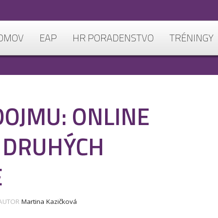
OMOV
EAP
HR PORADENSTVO
TRÉNINGY
OJMU: ONLINE
 DRUHÝCH
E
 AUTOR
Martina Kazičková