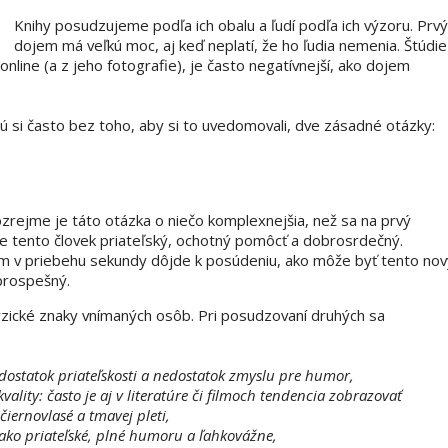
Knihy posudzujeme podľa ich obalu a ľudí podľa ich výzoru. Prvý
dojem má veľkú moc, aj keď neplatí, že ho ľudia nemenia. Štúdie
nline (a z jeho fotografie), je často negatívnejší, ako dojem
adú si často bez toho, aby si to uvedomovali, dve zásadné otázky:
rejme je táto otázka o niečo komplexnejšia, než sa na prvý
je tento človek priateľský, ochotný pomôcť a dobrosrdečný.
 v priebehu sekundy dôjde k posúdeniu, ako môže byť tento nov
 prospešný.
 fyzické znaky vnímaných osôb. Pri posudzovaní druhých sa
ostatok priateľskosti a nedostatok zmyslu pre humor,
lity: často je aj v literatúre či filmoch tendencia zobrazovať
iernovlasé a tmavej pleti,
ako priateľské, plné humoru a ľahkovážne,