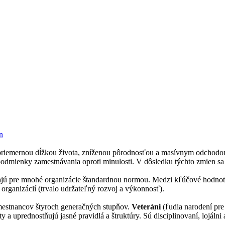
n
ou priemernou dĺžkou života, zníženou pôrodnosťou a masívnym odcho
dmienky zamestnávania oproti minulosti. V dôsledku týchto zmien sa v
 pre mnohé organizácie štandardnou normou. Medzi kľúčové hodnoty or
organizácií (trvalo udržateľný rozvoj a výkonnosť).
mestnancov štyroch generačných stupňov.
Veteráni
(ľudia narodení pre
a uprednostňujú jasné pravidlá a štruktúry. Sú disciplinovaní, lojálni a