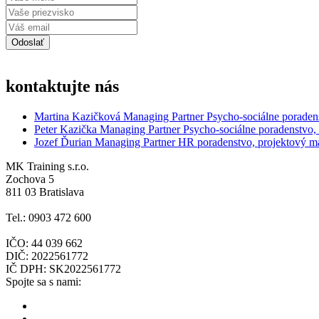
kontaktujte nás
Martina Kazičková
Managing Partner
Psycho-sociálne poraden
Peter Kazička
Managing Partner
Psycho-sociálne poradenstvo,
Jozef Ďurian
Managing Partner
HR poradenstvo, projektový 
MK Training s.r.o.
Zochova 5
811 03 Bratislava
Tel.: 0903 472 600
IČO: 44 039 662
DIČ: 2022561772
IČ DPH: SK2022561772
Spojte sa s nami: