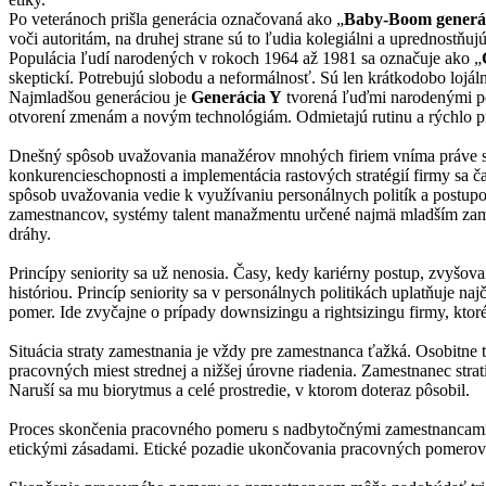
Po veteránoch prišla generácia označovaná ako „
Baby-Boom generá
voči autoritám, na druhej strane sú to ľudia kolegiálni a uprednostň
Populácia ľudí narodených v rokoch 1964 až 1981 sa označuje ako „
skeptickí. Potrebujú slobodu a neformálnosť. Sú len krátkodobo lojá
Najmladšou generáciou je
Generácia Y
tvorená ľuďmi narodenými po 
otvorení zmenám a novým technológiám. Odmietajú rutinu a rýchlo pr
Dnešný spôsob uvažovania manažérov mnohých firiem vníma práve sta
konkurencieschopnosti a implementácia rastových stratégií firmy sa ča
spôsob uvažovania vedie k využívaniu personálnych politík a postup
zamestnancov, systémy talent manažmentu určené najmä mladším zames
dráhy.
Princípy seniority sa už nenosia. Časy, kedy kariérny postup, zvyšo
históriou. Princíp seniority sa v personálnych politikách uplatňuje 
pomer. Ide zvyčajne o prípady downsizingu a rightsizingu firmy, kto
Situácia straty zamestnania je vždy pre zamestnanca ťažká. Osobitne 
pracovných miest strednej a nižšej úrovne riadenia. Zamestnanec strat
Naruší sa mu biorytmus a celé prostredie, v ktorom doteraz pôsobil.
Proces skončenia pracovného pomeru s nadbytočnými zamestnancami ref
etickými zásadami. Etické pozadie ukončovania pracovných pomerov 