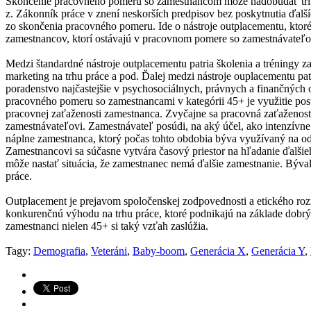
Skončenie pracovného pomeru so zamestnancom môže nadobúdať tri 
z. Zákonník práce v znení neskorších predpisov bez poskytnutia ďa
zo skončenia pracovného pomeru. Ide o nástroje outplacementu, ktor
zamestnancov, ktorí ostávajú v pracovnom pomere so zamestnávateľo
Medzi štandardné nástroje outplacementu patria školenia a tréningy
marketing na trhu práce a pod. Ďalej medzi nástroje ouplacementu pat
poradenstvo najčastejšie v psychosociálnych, právnych a finančných 
pracovného pomeru so zamestnancami v kategórii 45+ je využitie po
pracovnej zaťaženosti zamestnanca. Zvyčajne sa pracovná zaťaženosť
zamestnávateľovi. Zamestnávateľ posúdi, na aký účel, ako intenzívn
náplne zamestnanca, ktorý počas tohto obdobia býva využívaný na o
Zamestnancovi sa súčasne vytvára časový priestor na hľadanie ďalši
môže nastať situácia, že zamestnanec nemá ďalšie zamestnanie. Býval
práce.
Outplacement je prejavom spoločenskej zodpovednosti a etického rozme
konkurenčnú výhodu na trhu práce, ktoré podnikajú na základe dobr
zamestnanci nielen 45+ si taký vzťah zaslúžia.
Tagy:
Demografia
,
Veteráni
,
Baby-boom
,
Generácia X
,
Generácia Y
,