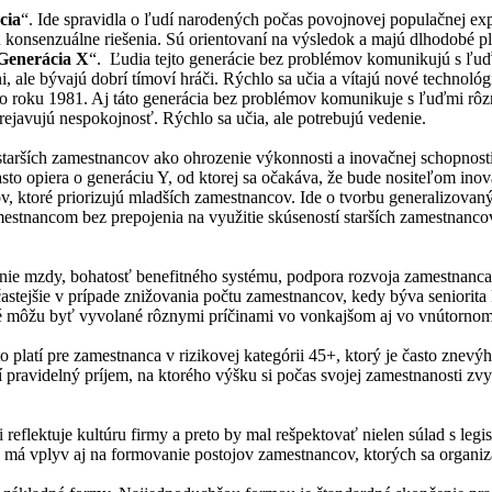
cia
“. Ide spravidla o ľudí narodených počas povojnovej populačnej ex
ujú konsenzuálne riešenia. Sú orientovaní na výsledok a majú dlhodobé 
Generácia X
“. Ľudia tejto generácie bez problémov komunikujú s ľuďm
lni, ale bývajú dobrí tímoví hráči. Rýchlo sa učia a vítajú nové tech
roku 1981. Aj táto generácia bez problémov komunikuje s ľuďmi rôzneh
ejavujú nespokojnosť. Rýchlo sa učia, ale potrebujú vedenie.
rších zamestnancov ako ohrozenie výkonnosti a inovačnej schopnosti
sto opiera o generáciu Y, od ktorej sa očakáva, že bude nositeľom inov
ov, ktoré priorizujú mladších zamestnancov. Ide o tvorbu generalizov
tnancom bez prepojenia na využitie skúseností starších zamestnancov
vanie mzdy, bohatosť benefitného systému, podpora rozvoja zamestnanc
najčastejšie v prípade znižovania počtu zamestnancov, kedy býva senior
ré môžu byť vyvolané rôznymi príčinami vo vonkajšom aj vo vnútornom 
to platí pre zamestnanca v rizikovej kategórii 45+, ktorý je často zne
í pravidelný príjem, na ktorého výšku si počas svojej zamestnanosti zvy
lektuje kultúru firmy a preto by mal rešpektovať nielen súlad s legi
má vplyv aj na formovanie postojov zamestnancov, ktorých sa organi