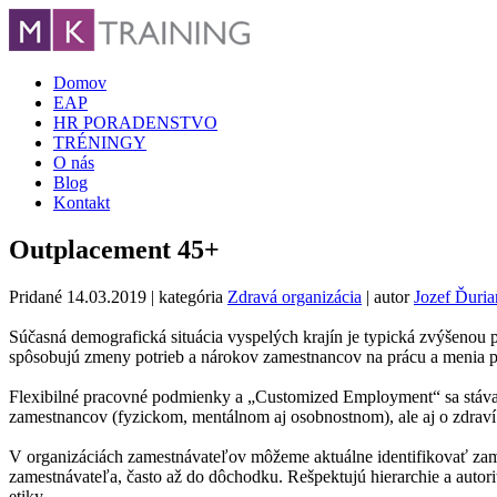
Domov
EAP
HR PORADENSTVO
TRÉNINGY
O nás
Blog
Kontakt
Outplacement 45+
Pridané
14.03.2019
| kategória
Zdravá organizácia
| autor
Jozef Ďuria
Súčasná demografická situácia vyspelých krajín je typická zvýšen
spôsobujú zmeny potrieb a nárokov zamestnancov na prácu a menia po
Flexibilné pracovné podmienky a „Customized Employment“ sa stávajú
zamestnancov (fyzickom, mentálnom aj osobnostnom), ale aj o zdraví 
V organizáciách zamestnávateľov môžeme aktuálne identifikovať za
zamestnávateľa, často až do dôchodku. Rešpektujú hierarchie a autority 
etiky.