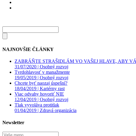
NAJNOVŠIE ČLÁNKY
ZABRÁŇTE STRAŠIDLÁM VO VAŠEJ HLAVE, ABY VÁS
31/07/2020 |
Osobný rozvoj
Tvrdohlavosť v manažmente
19/05/2019 |
Osobný rozvoj
Chcete byť naozaj úspešní?
18/04/2019 |
Kariérny rast
Viac odvahy hovoriť NIE
12/04/2019 |
Osobný rozvoj
Tlak vyvoláva protitlak
01/04/2019 |
Zdravá organizácia
Newsletter