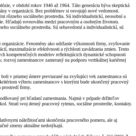
plózie, v období rokov 1946 až 1964. Táto generácia býva skeptická
plány v organizácii. Bez problémov si osvojujú nové vedomosti.
i rôzneho sociálneho prostredia. Sú individualistickí, neosobní a
nológie. Hľadajú rovnováhu medzi pracovným a osobným životom.
o sociálneho prostredia. Sú sebavedomí a individualistickí, sú
 organizácie. Fenomény ako udržanie výkonnosti firmy, zvyšovanie
ácií, maximalizácie efektívnosti a rýchlosti zavádzania zmien. Tento
aných kompetenčných modelov reflektujúcich dynamické schopnosti
, rozvoj zamestnancov zameraný na podporu vertikálnej kariérnej
a boli v priamej úmere previazané na zvyšujúci vek zamestnanca sú
ita kritériom výberu zamestnancov s ktorými bude ukončený pracovný
prostredí firmy.
výhodňovaný pri hľadaní zamestnania. Najmä v prípade držiteľov
kol. Stratí svoj denný pracovný rytmus, sociálne prostredie, kontakty.
slatívnymi náležitosťami skončenia pracovného pomeru, ale aj
začné zmeny aktuálne nedotýkajú.