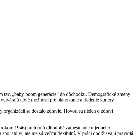
dom tzv. „baby-boom generácie“ do dôchodku. Demografické zmeny
ytvárajú nové možnosti pre plánovanie a riadenie kariéry.
ganizácií sa dostalo zdravie. Hovorí sa nielen o zdraví
 rokom 1946) preferujú dlhodobé zamestnanie u jedného
 spoľahliví, ale nie sú veľmi flexibilní. V práci dodržiavajú pravidlá