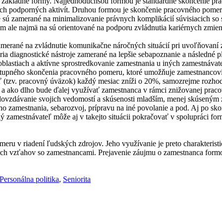
základné formy. Najjednoduchšou formou je štandardné skončenie pr
lších podporných aktivít. Druhou formou je skončenie pracovného pom
é sú zamerané na minimalizovanie právnych komplikácií súvisiacich s
m ale najmä na sú orientované na podporu zvládnutia kariérnych zmie
 zamerané na zvládnutie komunikačne náročných situácií pri uvoľňovaní
ria diagnostické nástroje zamerané na lepšie sebapoznanie a následné pl
oblastiach a aktívne sprostredkovanie zamestnania u iných zamestnávat
stupného skončenia pracovného pomeru, ktoré umožňuje zamestnancovi d
 (tzv. pracovný úväzok) každý mesiac zníži o 20%, samozrejme rozhodn
e a ako dlho bude ďalej využívať zamestnanca v rámci znižovanej prac
dovzdávanie svojich vedomostí a skúsenosti mladším, menej skúseným 
eho zamestnania, sebarozvoj, prípravu na iné povolanie a pod. Aj po
ý zamestnávateľ môže aj v takejto situácii pokračovať v spolupráci f
ru v riadení ľudských zdrojov. Jeho využívanie je preto charakteristic
ých vzťahov so zamestnancami. Prejavenie záujmu o zamestnanca form
Personálna politika
,
Seniorita