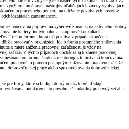
acovného pomeru v zmysle §59 a následných Zákona č. 311/2001 Z.
eru s využitím humánnych nástrojov uľahčujúcich zmeny vyplývajúce
o skončením pracovného pomeru, na udržanie pozitívnych postojov
n odchádzajúcich zamestnancov.
 zamestnancov, na prípravu na výberové konania, na aktívneho osobný
ánovanie kariéry, individuálne aj skupinové konzultácie a
eľov. Treťou formou, ktorá má pozitíva v prípade skončenia
lhšie pracovať v organizácii. Ide o formu postupného znižovania
utie o miere zníženia pracovnej zaťaženosti je vždy na
ovnej záťaže. V týchto prípadoch dochádza aj k zmene pracovnej
zamestnancom formou školení, mentoringu, tútorstva či koučovania.
 skončení pracovného pomeru postupným znižovaním pracovnej záťaže
ormou dobrovoľníckej práce alebo sprostredkovania dobrovoľníckej
ké pre firmy, ktoré si budujú dobrý imidž, ktoré hľadajú
ou využívania outplacementu presahuje štandardný pracovný vzťah a