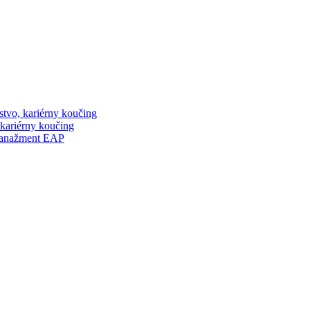
stvo, kariérny koučing
 kariérny koučing
manažment EAP