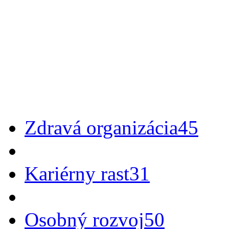
Zdravá organizácia
45
Kariérny rast
31
Osobný rozvoj
50