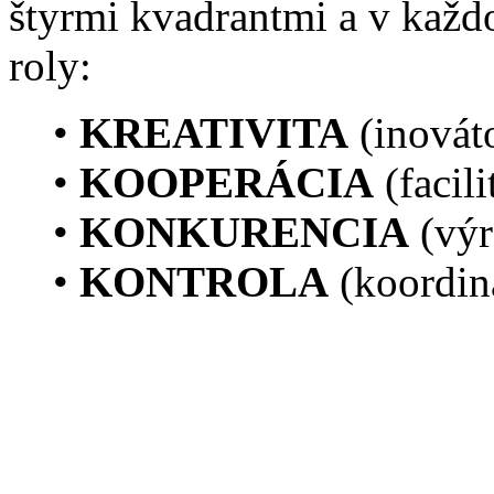
štyrmi kvadrantmi a v kaž
roly:
•
KREATIVITA
(inováto
•
KOOPERÁCIA
(facili
•
KONKURENCIA
(výr
•
KONTROLA
(koordiná