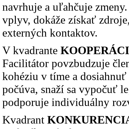
navrhuje a uľahčuje zmeny.
vplyv, dokáže získať zdroje,
externých kontaktov.
V kvadrante
KOOPERÁC
Facilitátor povzbudzuje čle
kohéziu v tíme a dosiahnuť
počúva, snaží sa vypočuť l
podporuje individuálny roz
Kvadrant
KONKURENCI