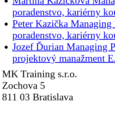
Martina Kazičková
Mana
poradenstvo, kariérny ko
Peter Kazička
Managing 
poradenstvo, kariérny ko
Jozef Ďurian
Managing P
projektový manažment 
MK Training s.r.o.
Zochova 5
811 03 Bratislava