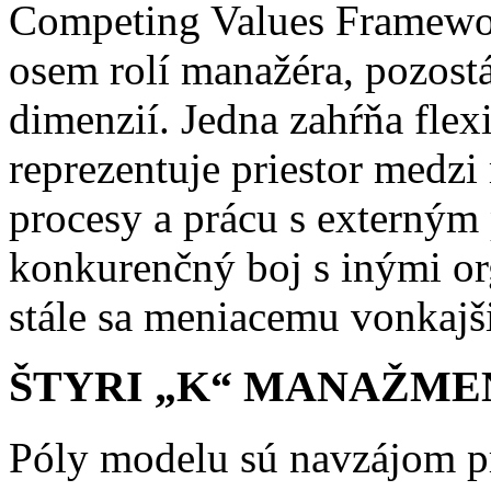
Competing Values Framewor
osem rolí manažéra, pozos
dimenzií. Jedna zahŕňa flexi
reprezentuje priestor medzi
procesy a prácu s externým
konkurenčný boj s inými or
stále sa meniacemu vonkajš
ŠTYRI „K“ MANAŽME
Póly modelu sú navzájom pr