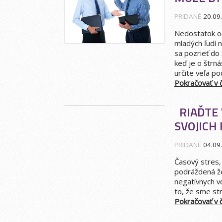
PRIDANÉ
20.09
Nedostatok od
mladých ľudí 
sa pozrieť do 
keď je o štrná
určite veľa po
Pokračovať v čí
RIAĎTE 
SVOJICH
PRIDANÉ
04.09
Časový stres, 
podráždená že
negatívnych v
to, že sme str
Pokračovať v čí