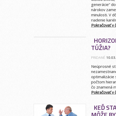
generácie“ d
nárokov zame
minulosti. V 
riadenie kariér
Pokračovať v čí
HORIZO
TÚŽIA?
PRIDANÉ
10.03
Neúprosné sta
nezamestnanos
optimalizácie
počtom hierar
čo znamená me
Pokračovať v čí
KEĎ STA
MÔŽE BY