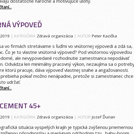
vajú dostatočne náročné a motivujúce úlohy.
taní...
NÁ VÝPOVEĎ
.2019
| KATEGÓRIA
Zdravá organizácia
| AUTOR
Peter Kazička
 vo firmách stretávame s ľuďmi vo vnútornej výpovedi a zdá sa,
viac. Čo je to vlastne vnútorná výpoveď? Pod vnútornou výpoveďou
domé, ale nevypovedané rozhodnutie zamestnanca nepodávať
n. Odvádza len minimálny pracovný výkon, nezaujíma sa o potreb
pre ktorú pracuje, dáva výpoveď vlastnej snahe a angažovanosti.
 prebieha pokiaľ možno nenápadne, pretože si zamestnanec chce
to udržať.
taní...
CEMENT 45+
.2019
| KATEGÓRIA
Zdravá organizácia
| AUTOR
Jozef Ďurian
rafická situácia vyspelých krajín je typická zvýšenou priemernou
a, zníženou pôrodnosťou a masívnym odchodom tzv. „baby-boom