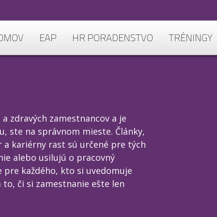
OMOV
EAP
HR PORADENSTVO
TRÉNINGY
e a zdravých zamestnancov a je
lu, ste na správnom mieste. Články,
a kariérny rast sú určené pre tých
nie alebo usilujú o pracovný
 pre každého, kto si uvedomuje
 to, či si zamestnanie ešte len