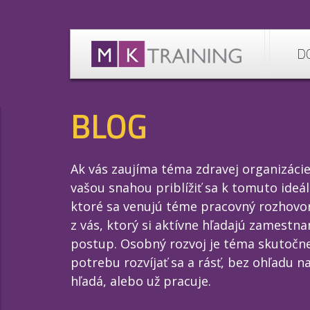
D
BLOG
Ak vás zaujíma téma zdravej organizáci
vašou snahou priblížiť sa k tomuto ideá
ktoré sa venujú téme pracovný rozhovor 
z vás, ktorý si aktívne hľadajú zamestna
postup. Osobný rozvoj je téma skutočne
potrebu rozvíjať sa a rásť, bez ohľadu na
hľadá, alebo už pracuje.