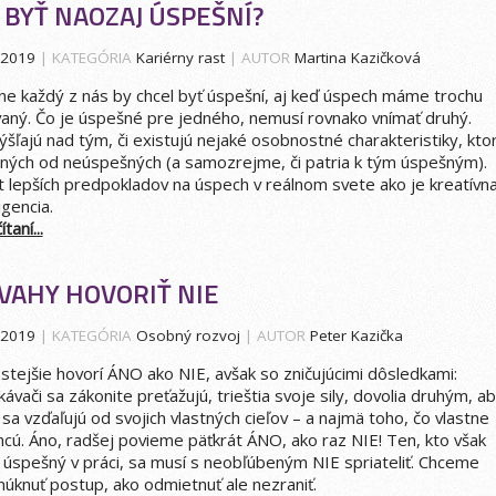
 BYŤ NAOZAJ ÚSPEŠNÍ?
.2019
| KATEGÓRIA
Kariérny rast
| AUTOR
Martina Kazičková
 každý z nás by chcel byť úspešní, aj keď úspech máme trochu
vaný. Čo je úspešné pre jedného, nemusí rovnako vnímať druhý.
šľajú nad tým, či existujú nejaké osobnostné charakteristiky, kto
šných od neúspešných (a samozrejme, či patria k tým úspešným).
t lepších predpokladov na úspech v reálnom svete ako je kreatívna
igencia.
taní...
VAHY HOVORIŤ NIE
.2019
| KATEGÓRIA
Osobný rozvoj
| AUTOR
Peter Kazička
astejšie hovorí ÁNO ako NIE, avšak so zničujúcimi dôsledkami:
akávači sa zákonite preťažujú, trieštia svoje sily, dovolia druhým, a
ak sa vzďaľujú od svojich vlastných cieľov – a najmä toho, čo vlastne
hcú. Áno, radšej povieme päťkrát ÁNO, ako raz NIE! Ten, kto však
 úspešný v práci, sa musí s neobľúbeným NIE spriateliť. Chceme
úknuť postup, ako odmietnuť ale nezraniť.