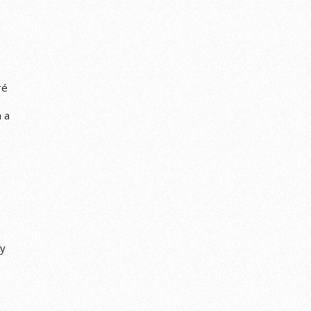
ré
 a
by