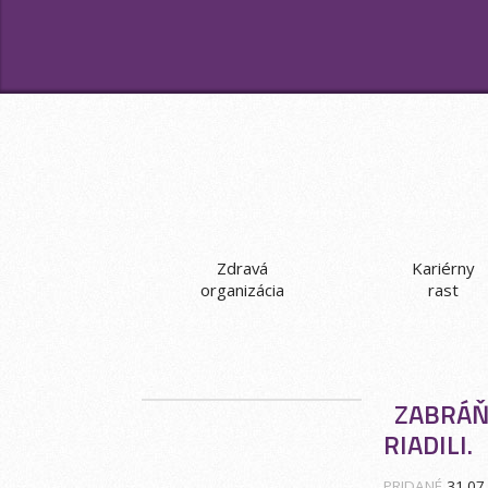
Zdravá
Kariérny
organizácia
rast
ZABRÁŇT
RIADILI.
PRIDANÉ
31.07