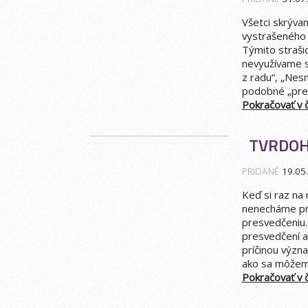
Všetci skrývam
vystrašeného 
Týmito straši
nevyužívame s
z radu“, „Nes
podobné „pre
Pokračovať v čí
TVRDOH
PRIDANÉ
19.05
Keď si raz na
nenecháme pre
presvedčeniu.
presvedčení a 
príčinou význ
ako sa môžeme
Pokračovať v čí