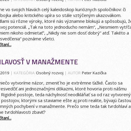
e vo svojich hlavách celý kaleidoskop kurióznych spoločníkov: či
bojka alebo kritického upíra so stále vztýčeným ukazovákom.
dlami sú rôzne výroky, ktoré nás významne blokujú a spôsobujú, ž
voj potenciál. „Tak na toto jednoducho nemám“, „Nesmiem vytŕč
miem nikoho odmietať“, „Nikdy nie som dosť dobrý“ atď. Takéto a
svedčenia“ poznáme všetci.
taní...
LAVOSŤ V MANAŽMENTE
.2019
| KATEGÓRIA
Osobný rozvoj
| AUTOR
Peter Kazička
 niečo vytvoríme názor, zmeniť ho je extrémne ťažké. Často sa
svedčiť ani jednoznačnými dôkazmi, ktoré hovoria proti nášmu
 Rigidné postoje, teda náchylnosť neodkláňať sa od raz vytvorený
postojov, ktorými sa staviame ešte aj proti realite, bývajú často
amných pochybení v manažmente. Prečo sme teda tak tvrdohlaví a
 tvrdohlavosti zbaviť?
taní...