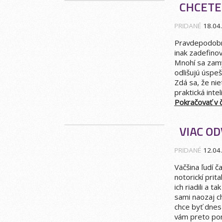
CHCETE
PRIDANÉ
18.04
Pravdepodobne
inak zadefino
Mnohí sa zamý
odlišujú úspe
Zdá sa, že nie
praktická intel
Pokračovať v čí
VIAC OD
PRIDANÉ
12.04
Väčšina ľudí č
notorickí prit
ich riadili a t
sami naozaj c
chce byť dnes
vám preto pon