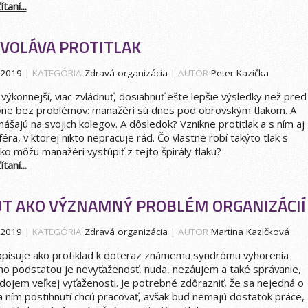
taní...
YVOLÁVA PROTITLAK
.2019
| KATEGÓRIA
Zdravá organizácia
| AUTOR
Peter Kazička
a výkonnejší, viac zvládnuť, dosiahnuť ešte lepšie výsledky než pred
vne bez problémov: manažéri sú dnes pod obrovským tlakom. A
nášajú na svojich kolegov. A dôsledok? Vznikne protitlak a s ním aj
ra, v ktorej nikto nepracuje rád. Čo vlastne robí takýto tlak s
o môžu manažéri vystúpiť z tejto špirály tlaku?
taní...
T AKO VÝZNAMNÝ PROBLÉM ORGANIZÁCIÍ
.2019
| KATEGÓRIA
Zdravá organizácia
| AUTOR
Martina Kazičková
pisuje ako protiklad k doteraz známemu syndrómu vyhorenia
eho podstatou je nevyťaženosť, nuda, nezáujem a také správanie,
 dojem veľkej vyťaženosti. Je potrebné zdôrazniť, že sa nejedná o
ia ním postihnutí chcú pracovať, avšak buď nemajú dostatok práce,