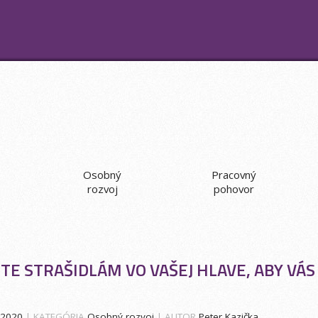
Osobný
Pracovný
rozvoj
pohovor
E STRAŠIDLÁM VO VAŠEJ HLAVE, ABY VÁS
.2020
| KATEGÓRIA
Osobný rozvoj
| AUTOR
Peter Kazička