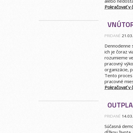
alebo nedostá
Pokračovať v čí
VNÚTOR
PRIDANÉ
21.03
Dennodenne sa
ich je čoraz 
rozumieme ve
pracovný výko
organizácie, 
Tento proces
pracovné mies
Pokračovať v čí
OUTPLA
PRIDANÉ
14.03
Súčasná demog
dĺžkou život