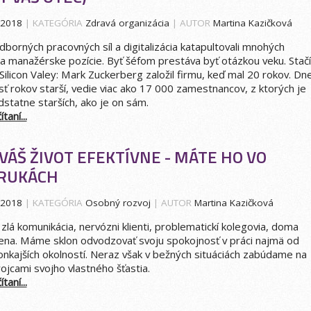
.2018
| KATEGÓRIA
Zdravá organizácia
| AUTOR
Martina Kazičková
borných pracovných síl a digitalizácia katapultovali mnohých
na manažérske pozície. Byť šéfom prestáva byť otázkou veku. Stačí
Silicon Valey: Mark Zuckerberg založil firmu, keď mal 20 rokov. Dn
sť rokov starší, vedie viac ako 17 000 zamestnancov, z ktorých je
dstatne starších, ako je on sám.
taní...
VÁŠ ŽIVOT EFEKTÍVNE - MÁTE HO VO
 RUKÁCH
.2018
| KATEGÓRIA
Osobný rozvoj
| AUTOR
Martina Kazičková
zlá komunikácia, nervózni klienti, problematickí kolegovia, doma
na. Máme sklon odvodzovať svoju spokojnosť v práci najmä od
onkajších okolností. Neraz však v bežných situáciách zabúdame na
ojcami svojho vlastného šťastia.
taní...