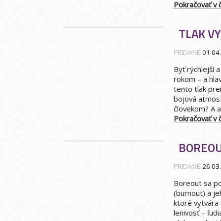
Pokračovať v čí
TLAK V
PRIDANÉ
01.04
Byť rýchlejší 
rokom – a hla
tento tlak pre
bojová atmosfé
človekom? A ak
Pokračovať v čí
BOREOU
PRIDANÉ
26.03
Boreout sa po
(burnout) a j
ktoré vytvára
lenivosť – ľud