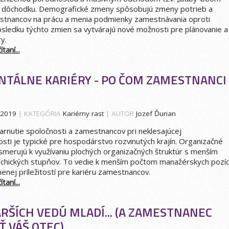
o dôchodku. Demografické zmeny spôsobujú zmeny potrieb a
stnancov na prácu a menia podmienky zamestnávania oproti
dôsledku týchto zmien sa vytvárajú nové možnosti pre plánovanie a
y.
taní...
NTÁLNE KARIÉRY - PO ČOM ZAMESTNANCI
.2019
| KATEGÓRIA
Kariérny rast
| AUTOR
Jozef Ďurian
rnutie spoločnosti a zamestnancov pri neklesajúcej
ti je typické pre hospodárstvo rozvinutých krajín. Organizačné
 smerujú k využívaniu plochých organizačných štruktúr s menším
chických stupňov. To vedie k menším počtom manažérskych pozíci
nej príležitostí pre kariéru zamestnancov.
taní...
RŠÍCH VEDÚ MLADÍ... (A ZAMESTNANEC
Ť VÁŠ OTEC)