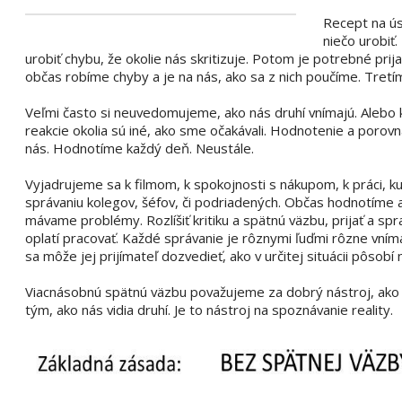
Recept na ús
niečo urobiť
urobiť chybu, že okolie nás skritizuje. Potom je potrebné prij
občas robíme chyby a je na nás, ako sa z nich poučíme. Tret
Veľmi často si neuvedomujeme, ako nás druhí vnímajú. Alebo
reakcie okolia sú iné, ako sme očakávali. Hodnotenie a porov
nás. Hodnotíme každý deň. Neustále.
Vyjadrujeme sa k filmom, k spokojnosti s nákupom, k práci, ku 
správaniu kolegov, šéfov, či podriadených. Občas hodnotíme 
mávame problémy. Rozlíšiť kritiku a spätnú väzbu, prijať a sp
oplatí pracovať. Každé správanie je rôznymi ľuďmi rôzne vn
sa môže jej prijímateľ dozvedieť, ako v určitej situácii pôsobí 
Viacnásobnú spätnú väzbu považujeme za dobrý nástroj, ako 
tým, ako nás vidia druhí. Je to nástroj na spoznávanie reality.