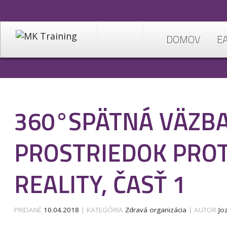
DOMOV
E
360°SPÄTNÁ VÄZBA
PROSTRIEDOK PROT
REALITY, ČASŤ 1
PRIDANÉ
10.04.2018
| KATEGÓRIA
Zdravá organizácia
| AUTOR
Jo