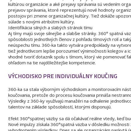
kultúrou organizácie a aké prejavy správania sú vedením or
prejavov správania, ktoré reprezentujú nové hodnoty organiz
postojov pri zmene organizačnej kultúry. Tiež dokáže upozor
súlade s novými atribútmi kultúry.
Identifikácia silných a slabých stránok tímu
Aj tímy majú svoje silnejšie a slabšie stránky. 360° spätná vä
spôsobilosti jednotlivých členov z pohľadu tímových rolí a ta
neúspechu tímu. 360-ka takto vytvára predpoklady na vytvor
tiež jednotlivcom lepšie porozumieť výnimočnosti kolegov a ic
vhodné tvoriť dotazník spolu s tímom, ktorý vie pomenovať fa
ohľadom na tie najdôležitejšie kompetencie.
VÝCHODISKO PRE INDIVIDUÁLNY KOUČING
360-ka sa stala výborným východiskom a monitorovacím nástr
koučovania, pretože do procesu koučovania prináša nestranno
Výsledky z 360-ky využívajú manažéri na odhalenie jednotlivc
talentov na základe spôsobilostí, ktorými disponujú.
Efekt 360°spätnej väzby sa dá očakávať reálne vtedy, keď bu
Nové impulzy získala 360°spätná väzba v dôsledku možnosti z
vyhodnotením výsledkov. Dnes sa ale organizáciám naskytá ú