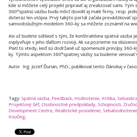
kde si môžete celý projekt pripraviť aj zrealizovať sami. Tým 
360°spätnú väzbu budú môcť dovoliť aj malé firmy, resp. jednot
doteraz len utópia. Prvý takýto portál začala prevádzkovať sp
samoobslužným modelom 360-ky sa môžete zoznámiť na ww
Asi už budete súhlasiť s tým, že konštruktívna spätná väzba 
ovplyvňuje v jeho ďalšom rozvoji. Ak sa pozrieme na skúseno
Platí to vtedy, keď sú dodržané už spomenuté princípy 360-
ky. Týmto aspektom 360°spätnej väzby sa budeme venovať v d
Autor Ing. Jozef Ďurian, PhD., publikoval tento článokaj v čas
Tagy:
Spätná väzba
,
Feedback
,
Hodnotenie
,
Kritika
,
Sebaobr
Projektový šéf
,
Osobnostné predpoklady
,
Schopnosti
,
Zručno
Development Centre
,
Realistické posúdenie
,
Sebahodnoteni
Koučing
,