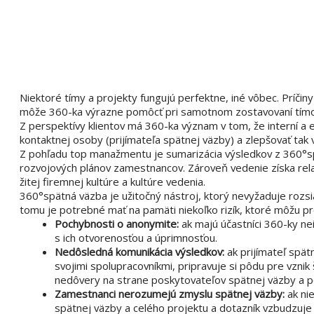
Niektoré tímy a projekty fungujú perfektne, iné vôbec. Príčiny
môže 360-ka výrazne pomôcť pri samotnom zostavovaní tímov,
Z perspektívy klientov má 360-ka význam v tom, že interní a 
kontaktnej osoby (prijímateľa spätnej väzby) a zlepšovať tak
Z pohľadu top manažmentu je sumarizácia výsledkov z 360°s
rozvojových plánov zamestnancov. Zároveň vedenie získa relat
žitej firemnej kultúre a kultúre vedenia.
360°spätná väzba je užitočný nástroj, ktorý nevyžaduje rozsia
tomu je potrebné mať na pamäti niekoľko rizík, ktoré môžu pr
Pochybnosti o anonymite:
ak majú účastníci 360-ky ne
s ich otvorenosťou a úprimnosťou.
Nedôsledná komunikácia výsledkov:
ak prijímateľ spät
svojimi spolupracovníkmi, pripravuje si pôdu pre vzni
nedôvery na strane poskytovateľov spätnej väzby a p
Zamestnanci nerozumejú zmyslu spätnej väzby:
ak ni
spätnej väzby a celého projektu a dotazník vzbudzuje 