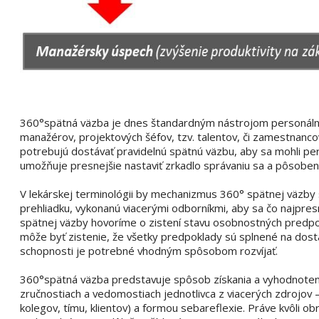
360°spätná väzba je dnes štandardným nástrojom personálneh
manažérov, projektových šéfov, tzv. talentov, či zamestnanc
potrebujú dostávať pravidelnú spätnú väzbu, aby sa mohli p
umožňuje presnejšie nastaviť zrkadlo správaniu sa a pôsobeni
V lekárskej terminológii by mechanizmus 360° spätnej väzby
prehliadku, vykonanú viacerými odborníkmi, aby sa čo najpresne
spätnej väzby hovoríme o zistení stavu osobnostných predp
môže byť zistenie, že všetky predpoklady sú splnené na dostat
schopnosti je potrebné vhodným spôsobom rozvíjať.
360°spätná väzba predstavuje spôsob získania a vyhodnotenia
zručnostiach a vedomostiach jednotlivca z viacerých zdrojov 
kolegov, tímu, klientov) a formou sebareflexie. Práve kvôli 