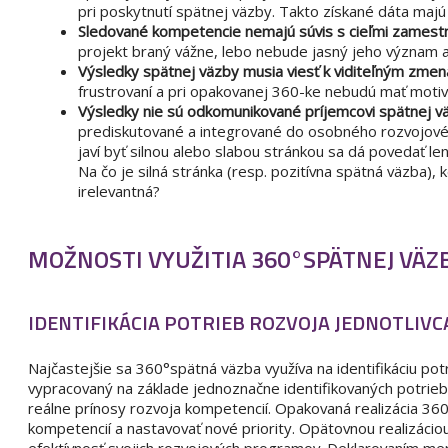
pri poskytnutí spätnej väzby. Takto získané dáta maj
Sledované kompetencie nemajú súvis s cieľmi zamestn
projekt braný vážne, lebo nebude jasný jeho význam a
Výsledky spätnej väzby musia viesť k viditeľným zme
frustrovaní a pri opakovanej 360-ke nebudú mať motivá
Výsledky nie sú odkomunikované príjemcovi spätnej v
prediskutované a integrované do osobného rozvojovéh
javí byť silnou alebo slabou stránkou sa dá povedať len
Na čo je silná stránka (resp. pozitívna spätná väzba),
irelevantná?
MOŽNOSTI VYUŽITIA 360°SPÄTNEJ VÄZ
IDENTIFIKÁCIA POTRIEB ROZVOJA JEDNOTLIVC
Najčastejšie sa 360°spätná väzba využíva na identifikáciu po
vypracovaný na základe jednoznačne identifikovaných potrieb
reálne prínosy rozvoja kompetencií. Opakovaná realizácia 3
kompetencií a nastavovať nové priority. Opätovnou realizácio