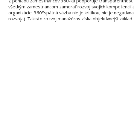
Z pohľadu zamestnancov 360-ka podporuje transparentnosť vý
všetkým zamestnancom zamerať rozvoj svojich kompetencií a 
organizácie. 360°spätná väzba nie je kritikou, nie je negatívna
rozvoja). Takisto rozvoj manažérov získa objektívnejší základ.