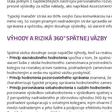
stala jedným z najdôležitejších nástrojov personálneho rozv
presné výsledky za nižšie náklady, ako napríklad Assessmen
Typický manažér strávi asi 80% svojho času komunikáciou na r
mimo nej. So svojim priamym nadriadeným strávi spravidla veľ
správania a spôsobu, akým dosahuje výsledky, sú viaceré i
VÝHODY A RIZIKÁ 360°SPÄTNEJ VÄZBY
Spätná väzba dosahuje svoje najväčšie výhody, keď sa realizuj
•
Princíp viacnásobného hodnotenia
spočíva v tom, že spätnú 
viacerí ľudia z okolia hodnoteného zamestnanca prostredníct
kolegov na rovnakej úrovni riadenia, podriadených zamestnan
hodnoteným a vedia mu spätnú väzbu poskytnúť.
•
Princíp hodnotenia pozorovateľného správania
znamená, že 
charakterizujú typické prejavy správania hodnoteného zames
•
Princíp porovnávania sebahodnotenia s cudzím hodnotením
porovnanie výsledkov sebahodnotenia s výsledkami spätnej v
Z perspektívy nadriadeného je obrovskou výhodou 360-ky mož
podriadení spolupracujú s ostatnými kolegami, iným útvarmi č
medzi nadriadeným a jeho ľuďmi a podporuje efektivitu hodno