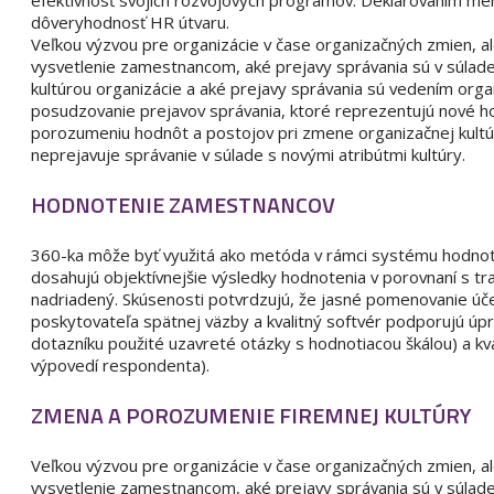
efektívnosť svojich rozvojových programov. Deklarovaním me
dôveryhodnosť HR útvaru.
Veľkou výzvou pre organizácie v čase organizačných zmien, a
vysvetlenie zamestnancom, aké prejavy správania sú v súla
kultúrou organizácie a aké prejavy správania sú vedením org
posudzovanie prejavov správania, ktoré reprezentujú nové ho
porozumeniu hodnôt a postojov pri zmene organizačnej kultú
neprejavuje správanie v súlade s novými atribútmi kultúry.
HODNOTENIE ZAMESTNANCOV
360-ka môže byť využitá ako metóda v rámci systému hodnot
dosahujú objektívnejšie výsledky hodnotenia v porovnaní s t
nadriadený. Skúsenosti potvrdzujú, že jasné pomenovanie úč
poskytovateľa spätnej väzby a kvalitný softvér podporujú úpri
dotazníku použité uzavreté otázky s hodnotiacou škálou) a kv
výpovedí respondenta).
ZMENA A POROZUMENIE FIREMNEJ KULTÚRY
Veľkou výzvou pre organizácie v čase organizačných zmien, a
vysvetlenie zamestnancom, aké prejavy správania sú v súla