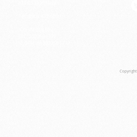
811 03 Bratislava
Tel.: 0903 472 600
IČO: 44 039 662
DIČ: 2022561772
IČ DPH: SK2022561772
Copyright