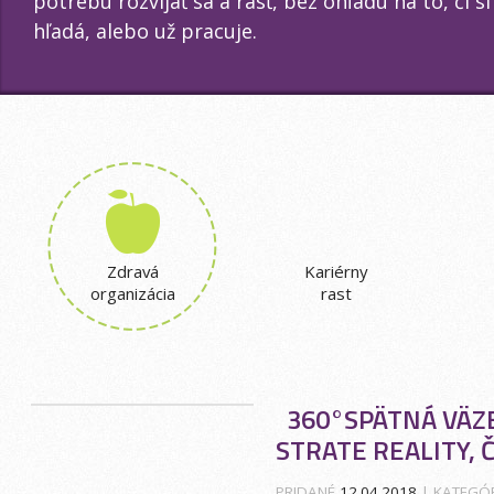
potrebu rozvíjať sa a rásť, bez ohľadu na to, či 
hľadá, alebo už pracuje.
Zdravá
Kariérny
organizácia
rast
360°SPÄTNÁ VÄZB
STRATE REALITY, 
PRIDANÉ
12.04.2018
| KATEGÓ