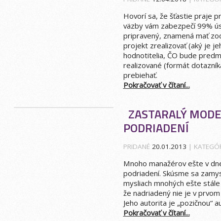
Hovorí sa, že šťastie praje 
väzby vám zabezpečí 99% úsp
pripravený, znamená mať zo
projekt zrealizovať (aký je
hodnotitelia, ČO bude pred
realizované (formát dotazní
prebiehať.
Pokračovať v čítaní...
ZASTARALÝ MODE
PODRIADENÍ
PRIDANÉ
20.01.2013
| KATEGÓ
Mnoho manažérov ešte v dneš
podriadení. Skúsme sa zamysl
mysliach mnohých ešte stál
že nadriadený nie je v prvom 
Jeho autorita je „pozičnou“ aut
Pokračovať v čítaní...