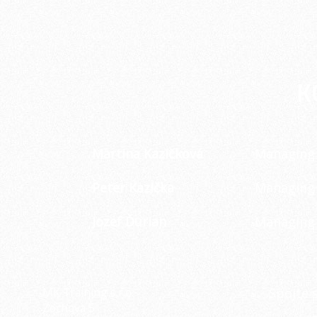
K
Martina Kazičková
Managing 
Peter Kazička
Managing 
Jozef Ďurian
Managing 
MK Training s.r.o.
Spojte 
Zochova 5