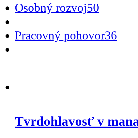
Osobný rozvoj
50
Pracovný pohovor
36
Tvrdohlavosť v man