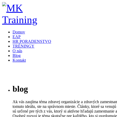
Domov
EAP
HR PORADENSTVO
TRÉNINGY
O nás
Blog
Kontakt
blog
Ak vás zaujíma téma zdravej organizácie a zdravých zamestnanc
tomuto ideálu, ste na správnom mieste. Články, ktoré sa venujú
sú určené pre tých z vás, ktorý si aktívne hľadajú zamestnanie 
Osobný rozvoj je téma skutočne pre každého, kto si uvedomuje 