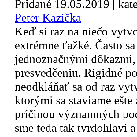
Pridané
19.05.2019
| kat
Peter Kazička
Keď si raz na niečo vytv
extrémne ťažké. Často sa
jednoznačnými dôkazmi, 
presvedčeniu. Rigidné po
neodkláňať sa od raz vyt
ktorými sa staviame ešte a
príčinou významných po
sme teda tak tvrdohlaví 