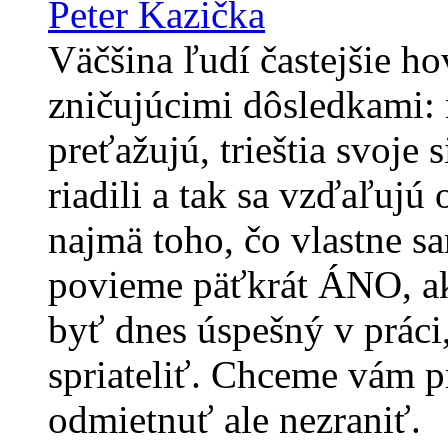
Peter Kazička
Väčšina ľudí častejšie h
zničujúcimi dôsledkami: n
preťažujú, trieštia svoje 
riadili a tak sa vzďaľujú
najmä toho, čo vlastne s
povieme päťkrát ÁNO, ak
byť dnes úspešný v prác
spriateliť. Chceme vám 
odmietnuť ale nezraniť.