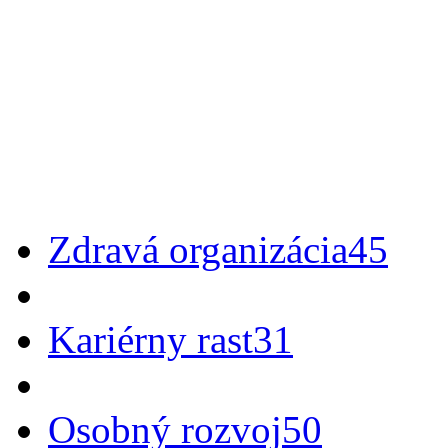
Zdravá organizácia
45
Kariérny rast
31
Osobný rozvoj
50