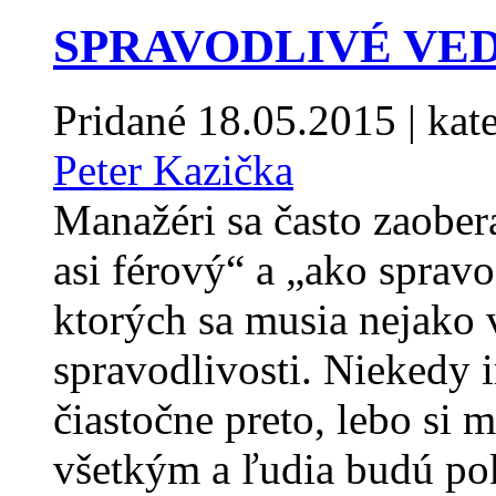
SPRAVODLIVÉ VE
Pridané
18.05.2015
| kat
Peter Kazička
Manažéri sa často zaobera
asi férový“ a „ako sprav
ktorých sa musia nejako 
spravodlivosti. Niekedy 
čiastočne preto, lebo si m
všetkým a ľudia budú pok