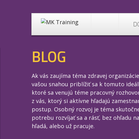
D
BLOG
Ak vás zaujíma téma zdravej organizáci
vašou snahou priblížiť sa k tomuto ideá
ktoré sa venujú téme pracovný rozhovor 
z vás, ktorý si aktívne hľadajú zamestna
postup. Osobný rozvoj je téma skutočne
potrebu rozvíjať sa a rásť, bez ohľadu na
hľadá, alebo už pracuje.