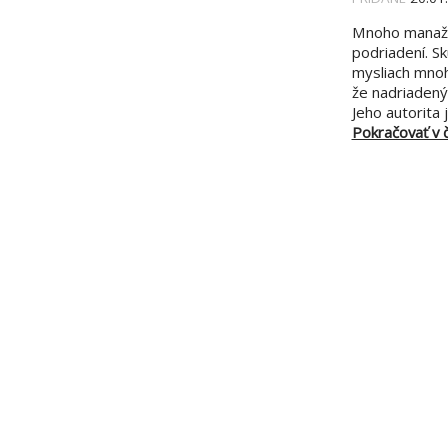
Mnoho manažér
podriadení. S
mysliach mnoh
že nadriadený 
Jeho autorita j
Pokračovať v čí