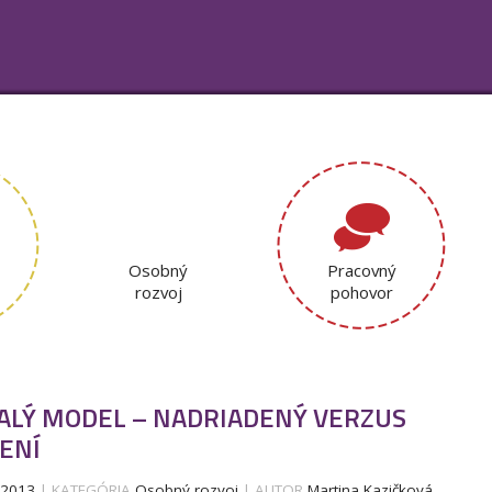
Osobný
Pracovný
rozvoj
pohovor
ALÝ MODEL – NADRIADENÝ VERZUS
ENÍ
.2013
| KATEGÓRIA
Osobný rozvoj
| AUTOR
Martina Kazičková