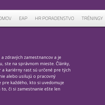
OMOV
EAP
HR PORADENSTVO
TRÉNINGY
e a zdravých zamestnancov a je
lu, ste na správnom mieste. Články,
a kariérny rast sú určené pre tých
nie alebo usilujú o pracovný
 pre každého, kto si uvedomuje
 to, či si zamestnanie ešte len