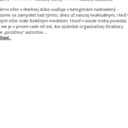
ov ešte v dnešnej dobe uvažuje v kategóriách nadriadený –
kúsme sa zamyslieť nad týmto, dnes už naozaj neaktuálnym, i keď 
ých ešte stále funkčným modelom. Hneď v úvode treba povedať,
nie je v prvom rade nič iné, iba výsledok organizačnej štruktúry.
e „pozičnou“ autoritou ...
taní...