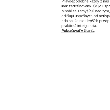
Pravdepodobne každý z nás b
inak zadefinovaný. Čo je úsp
Mnohí sa zamýšľajú nad tým, 
odlišujú úspešných od neúsp
Zdá sa, že niet lepších pred
praktická inteligencia.
Pokračovať v čítaní...