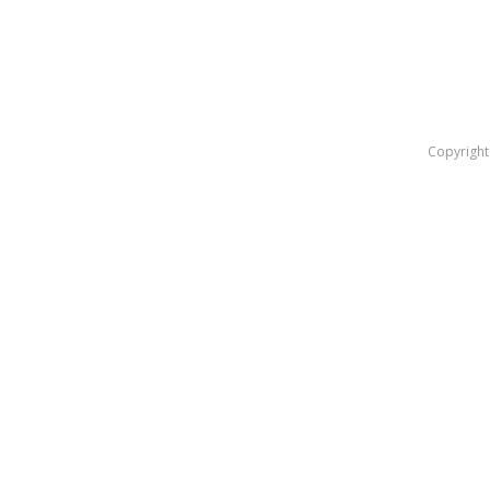
IČO: 44 039 662
DIČ: 2022561772
IČ DPH: SK2022561772
Copyright