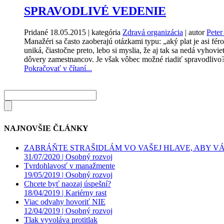
SPRAVODLIVÉ VEDENIE
Pridané
18.05.2015
| kategória
Zdravá organizácia
| autor
Peter
Manažéri sa často zaoberajú otázkami typu: „aký plat je asi fé
uniká, čiastočne preto, lebo si myslia, že aj tak sa nedá vyho
dôvery zamestnancov. Je však vôbec možné riadiť spravodlivo
Pokračovať v čítaní...
NAJNOVŠIE ČLÁNKY
ZABRÁŇTE STRAŠIDLÁM VO VAŠEJ HLAVE, ABY VÁS
31/07/2020 |
Osobný rozvoj
Tvrdohlavosť v manažmente
19/05/2019 |
Osobný rozvoj
Chcete byť naozaj úspešní?
18/04/2019 |
Kariérny rast
Viac odvahy hovoriť NIE
12/04/2019 |
Osobný rozvoj
Tlak vyvoláva protitlak