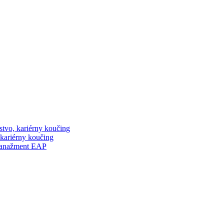
stvo, kariérny koučing
 kariérny koučing
manažment EAP