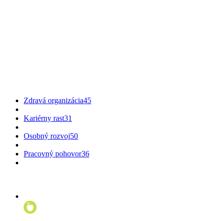
Zdravá organizácia
45
Kariérny rast
31
Osobný rozvoj
50
Pracovný pohovor
36