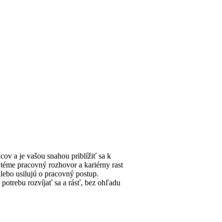
ov a je vašou snahou priblížiť sa k
 téme pracovný rozhovor a kariérny rast
alebo usilujú o pracovný postup.
potrebu rozvíjať sa a rásť, bez ohľadu