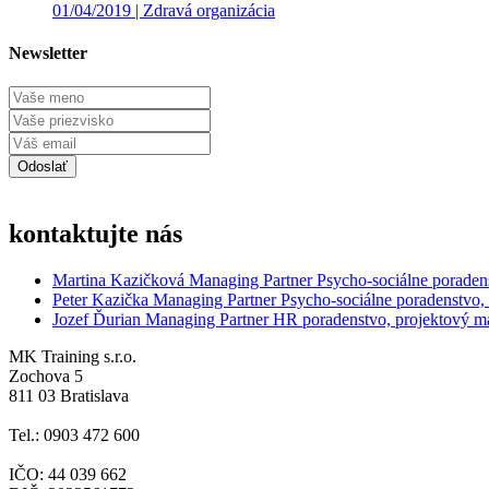
01/04/2019 |
Zdravá organizácia
Newsletter
kontaktujte nás
Martina Kazičková
Managing Partner
Psycho-sociálne poraden
Peter Kazička
Managing Partner
Psycho-sociálne poradenstvo,
Jozef Ďurian
Managing Partner
HR poradenstvo, projektový 
MK Training s.r.o.
Zochova 5
811 03 Bratislava
Tel.: 0903 472 600
IČO: 44 039 662