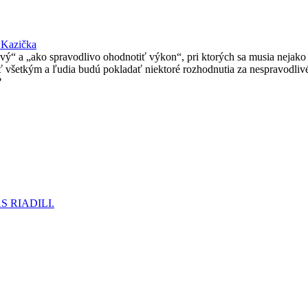
 Kazička
rový“ a „ako spravodlivo ohodnotiť výkon“, pri ktorých sa musia nejak
vieť všetkým a ľudia budú pokladať niektoré rozhodnutia za nespravodli
?
 RIADILI.