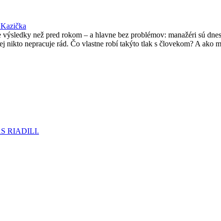
 Kazička
šie výsledky než pred rokom – a hlavne bez problémov: manažéri sú dne
ej nikto nepracuje rád. Čo vlastne robí takýto tlak s človekom? A ako m
 RIADILI.