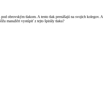
s pod obrovským tlakom. A tento tlak prenášajú na svojich kolegov. A
ôžu manažéri vystúpiť z tejto špirály tlaku?