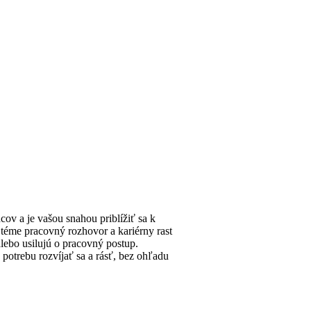
ov a je vašou snahou priblížiť sa k
 téme pracovný rozhovor a kariérny rast
alebo usilujú o pracovný postup.
potrebu rozvíjať sa a rásť, bez ohľadu