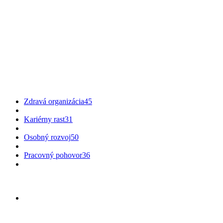
Zdravá organizácia
45
Kariérny rast
31
Osobný rozvoj
50
Pracovný pohovor
36