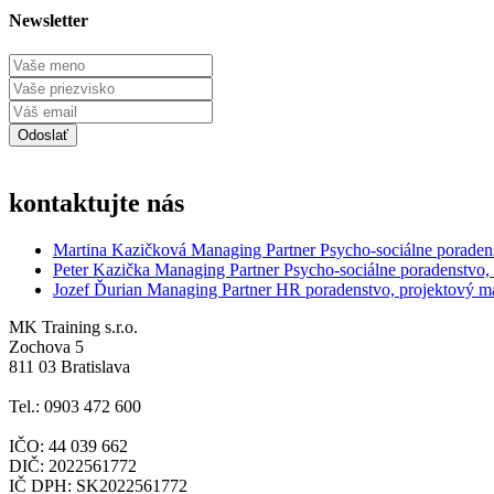
Newsletter
kontaktujte nás
Martina Kazičková
Managing Partner
Psycho-sociálne poraden
Peter Kazička
Managing Partner
Psycho-sociálne poradenstvo,
Jozef Ďurian
Managing Partner
HR poradenstvo, projektový 
MK Training s.r.o.
Zochova 5
811 03 Bratislava
Tel.: 0903 472 600
IČO: 44 039 662
DIČ: 2022561772
IČ DPH: SK2022561772