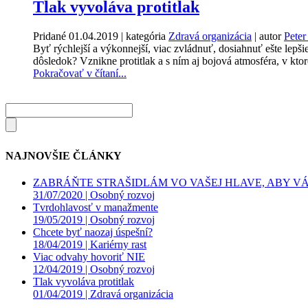
Tlak vyvoláva protitlak
Pridané
01.04.2019
| kategória
Zdravá organizácia
| autor
Peter
Byť rýchlejší a výkonnejší, viac zvládnuť, dosiahnuť ešte lep
dôsledok? Vznikne protitlak a s ním aj bojová atmosféra, v ktor
Pokračovať v čítaní...
NAJNOVŠIE ČLÁNKY
ZABRÁŇTE STRAŠIDLÁM VO VAŠEJ HLAVE, ABY VÁS
31/07/2020 |
Osobný rozvoj
Tvrdohlavosť v manažmente
19/05/2019 |
Osobný rozvoj
Chcete byť naozaj úspešní?
18/04/2019 |
Kariérny rast
Viac odvahy hovoriť NIE
12/04/2019 |
Osobný rozvoj
Tlak vyvoláva protitlak
01/04/2019 |
Zdravá organizácia