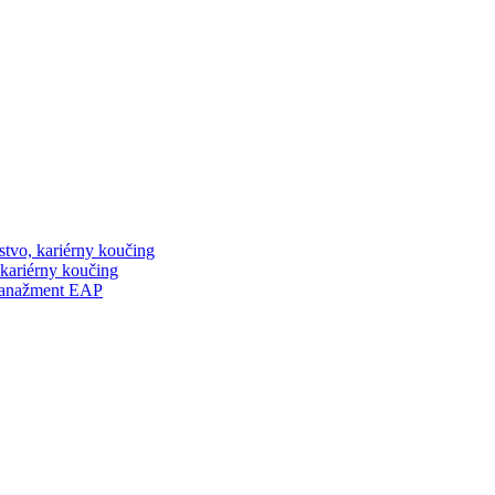
stvo, kariérny koučing
 kariérny koučing
manažment EAP