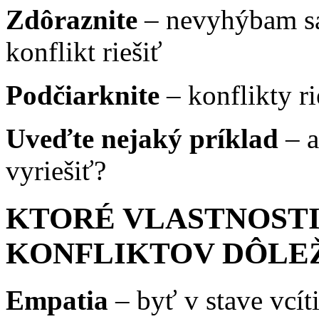
Zdôraznite
– nevyhýbam sa
konflikt riešiť
Podčiarknite
– konflikty r
Uveďte nejaký príklad
– a
vyriešiť?
KTORÉ VLASTNOSTI
KONFLIKTOV DÔLE
Empatia
– byť v stave vcít