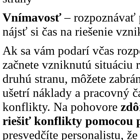
Vnímavosť
– rozpoznávať p
nájsť si čas na riešenie vzni
Ak sa vám podarí včas rozpo
začnete vzniknutú situáciu 
druhú stranu, môžete zabrán
ušetrí náklady a pracovný č
konflikty. Na pohovore
zdôr
riešiť konflikty pomocou 
presvedčíte personalistu, ž