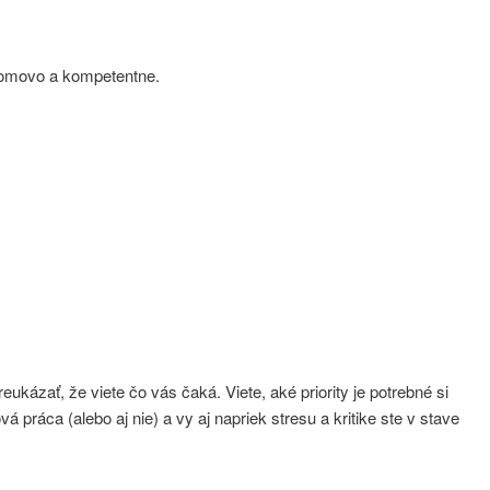
edomovo a kompetentne.
reukázať, že viete čo vás čaká. Viete, aké priority je potrebné si
ráca (alebo aj nie) a vy aj napriek stresu a kritike ste v stave