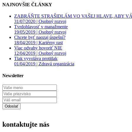
NAJNOVŠIE ČLÁNKY
ZABRÁŇTE STRAŠIDLÁM VO VAŠEJ HLAVE, ABY VÁS
31/07/2020 |
Osobný rozvoj
Tvrdohlavosť v manažmente
19/05/2019 |
Osobný rozvoj
Chcete byť naozaj úspešní?
18/04/2019 |
Kariérny rast
Viac odvahy hovoriť NIE
12/04/2019 |
Osobný rozvoj
Tlak vyvoláva protitlak
01/04/2019 |
Zdravá organizácia
Newsletter
kontaktujte nás