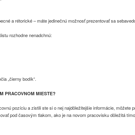
eobecné a rétorické – máte jedinečnú možnosť prezentovať sa sebav
listu rozhodne nenadchnú:
ia „čierny bodík“.
OM PRACOVNOM MIESTE?
vnú pozíciu a zistili ste si o nej najdôležitejšie informácie, môžete p
vať pod časovým tlakom, ako je na novom pracovisku dôležitá tímová p