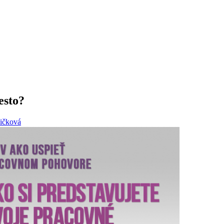
esto?
ičková