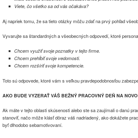
Viete, čo všetko sa od vás očakáva?
Aj napriek tomu, že sa tieto otázky môžu zdať na prvý pohľad vš
Vyvarujte sa štandardných a všeobecných odpovedí, ktoré persona
Chcem využiť svoje poznatky v tejto firme.
Chcem prehĺbiť svoje vedomosti.
Chcem rozšíriť svoje kompetencie.
Toto sú odpovede, ktoré vám s veľkou pravdepodobnosťou zabezpeč
AKO BUDE VYZERAŤ VÁŠ BEŽNÝ PRACOVNÝ DEŇ NA NOV
Ak máte v tejto oblasti skúsenosti alebo ste sa zaujímali o danú praco
stanoviť, načo môže klásť dôraz váš nadriadený, ako dokážete praco
byť dlhodobo sebamotivovaní.