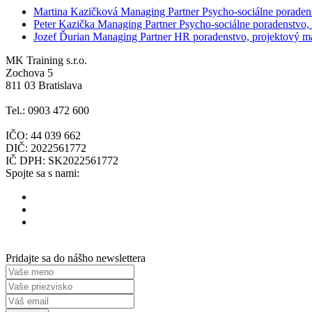
Martina Kazičková
Managing Partner
Psycho-sociálne poraden
Peter Kazička
Managing Partner
Psycho-sociálne poradenstvo,
Jozef Ďurian
Managing Partner
HR poradenstvo, projektový 
MK Training s.r.o.
Zochova 5
811 03 Bratislava
Tel.: 0903 472 600
IČO: 44 039 662
DIČ: 2022561772
IČ DPH: SK2022561772
Spojte sa s nami:
Pridajte sa do nášho newslettera