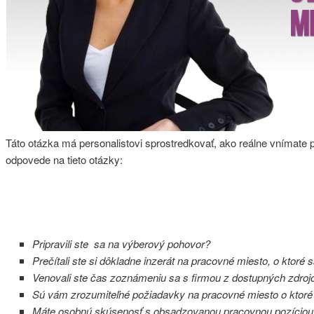
Táto otázka má personalistovi sprostredkovať, ako reálne vnímate pr
odpovede na tieto otázky:
Pripravili ste sa na výberový pohovor?
Prečítali ste si dôkladne inzerát na pracovné miesto, o ktoré
Venovali ste čas zoznámeniu sa s firmou z dostupných zdroj
Sú vám zrozumiteľné požiadavky na pracovné miesto o ktoré
Máte osobnú skúsenosť s obsadzovanou pracovnou pozíciou