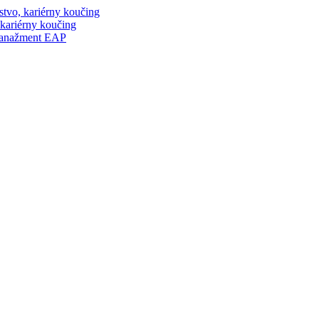
stvo, kariérny koučing
 kariérny koučing
manažment EAP