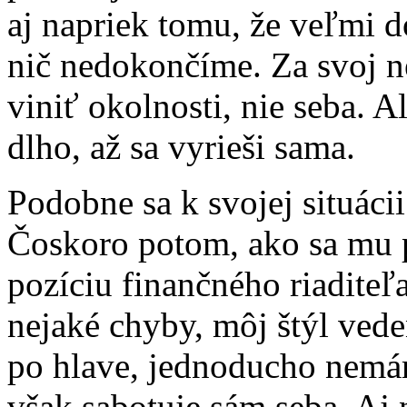
aj napriek tomu, že veľmi d
nič nedokončíme. Za svoj 
viniť okolnosti, nie seba. 
dlho, až sa vyrieši sama.
Podobne sa k svojej situácii
Čoskoro potom, ako sa mu 
pozíciu finančného riaditeľ
nejaké chyby, môj štýl vede
po hlave, jednoducho nemá
však sabotuje sám seba. Aj 