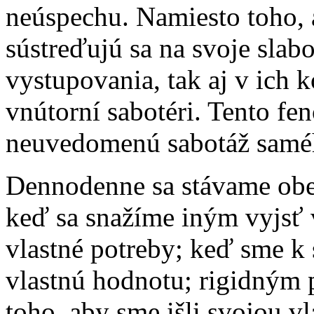
neúspechu. Namiesto toho, a
sústreďujú sa na svoje slab
vystupovania, tak aj v ich k
vnútorní sabotéri. Tento 
neuvedomenú sabotáž samé
Dennodenne sa stávame obe
keď sa snažíme iným vyjsť 
vlastné potreby; keď sme k 
vlastnú hodnotu; rigidným 
toho, aby sme išli svojou vl