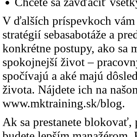
Chcete sa zavďačiť všet
V ďalších príspevkoch vám
stratégií sebasabotáže a pr
konkrétne postupy, ako sa m
spokojnejší život – pracov
spočívajú a aké majú dôsle
života. Nájdete ich na našo
www.mktraining.sk/blog.
Ak sa prestanete blokovať, p
budete lepším manažérom. 