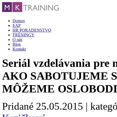
Domov
EAP
HR PORADENSTVO
TRÉNINGY
O nás
Blog
Kontakt
Seriál vzdelávania pr
AKO SABOTUJEME S
MÔŽEME OSLOBOD
Pridané
25.05.2015
| kategó