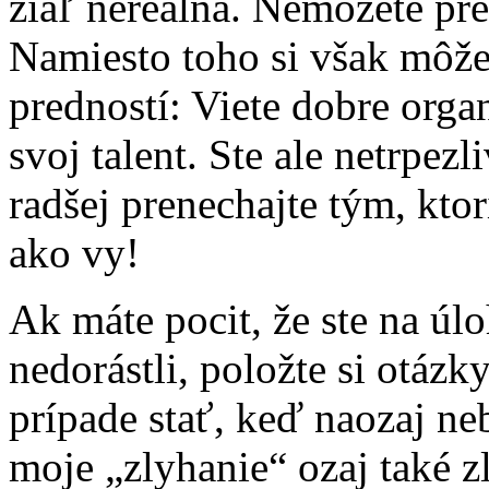
žiaľ nereálna. Nemôžete pr
Namiesto toho si však môže
predností: Viete dobre orga
svoj talent. Ste ale netrpez
radšej prenechajte tým, ktorí
ako vy!
Ak máte pocit, že ste na úl
nedorástli, položte si otáz
prípade stať, keď naozaj n
moje „zlyhanie“ ozaj také z