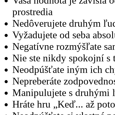
Vaša hodnota je závislá 
prostredia
Nedôverujete druhým ľ
Vyžadujete od seba abso
Negatívne rozmýšľate sa
Nie ste nikdy spokojní s
Neodpúšťate iným ich chy
Nepreberáte zodpovednos
Manipulujete s druhými
Hráte hru „Keď... až poto