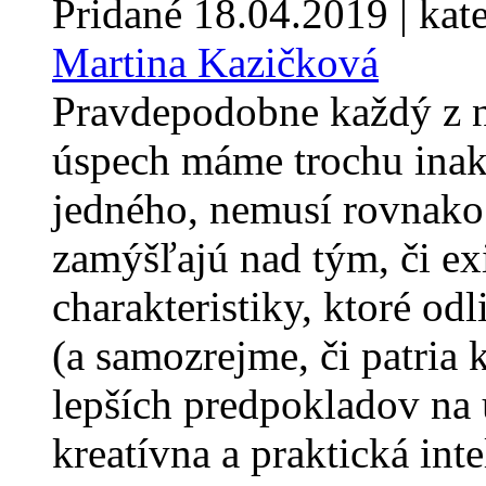
Pridané
18.04.2019
| kat
Martina Kazičková
Pravdepodobne každý z ná
úspech máme trochu inak
jedného, nemusí rovnako
zamýšľajú nad tým, či ex
charakteristiky, ktoré o
(a samozrejme, či patria 
lepších predpokladov na 
kreatívna a praktická inte