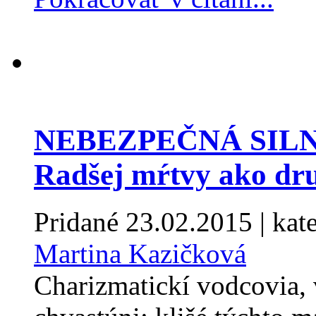
NEBEZPEČNÁ SILN
Radšej mŕtvy ako dr
Pridané
23.02.2015
| kat
Martina Kazičková
Charizmatickí vodcovia, 