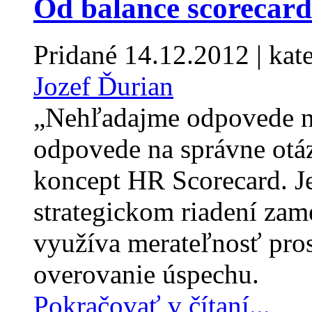
Od balance scorecard
Pridané
14.12.2012
| kat
Jozef Ďurian
„Nehľadajme odpovede na
odpovede na správne otá
koncept HR Scorecard. Je
strategickom riadení zam
využíva merateľnosť pro
overovanie úspechu.
Pokračovať v čítaní...