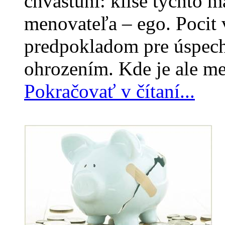
chvastúni: klišé týchto 
menovateľa – ego. Pocit
predpokladom pre úspech
ohrozením. Kde je ale me
Pokračovať v čítaní...