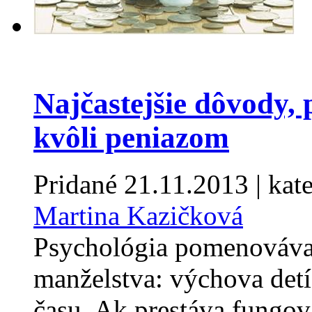
Najčastejšie dôvody, 
kvôli peniazom
Pridané
21.11.2013
| kat
Martina Kazičková
Psychológia pomenováva 
manželstva: výchova detí
času. Ak prestáva fungova