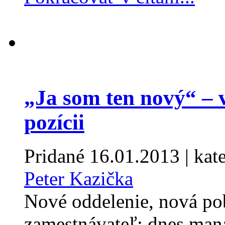
„Ja som ten nový“ –
pozícii
Pridané
16.01.2013
| kat
Peter Kazička
Nové oddelenie, nová po
zamestnávateľ: dnes mana