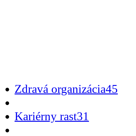
Zdravá organizácia
45
Kariérny rast
31