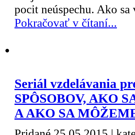
pocit neúspechu. Ako sa 
Pokračovať v čítaní...
Seriál vzdelávania p
SPÔSOBOV, AKO S
A AKO SA MÔŽEM
Pridané
25.05.2015
| kat