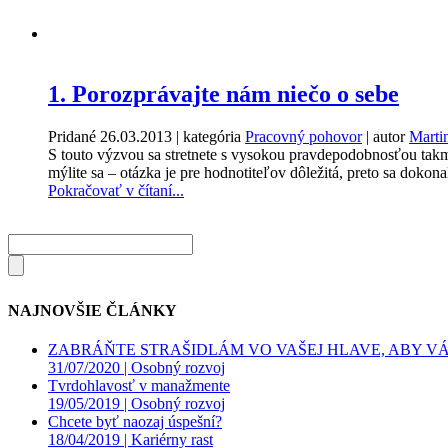
1. Porozprávajte nám niečo o sebe
Pridané
26.03.2013
| kategória
Pracovný pohovor
| autor
Marti
S touto výzvou sa stretnete s vysokou pravdepodobnosťou tak
mýlite sa – otázka je pre hodnotiteľov dôležitá, preto sa dokonal
Pokračovať v čítaní...
NAJNOVŠIE ČLÁNKY
ZABRÁŇTE STRAŠIDLÁM VO VAŠEJ HLAVE, ABY VÁS
31/07/2020 |
Osobný rozvoj
Tvrdohlavosť v manažmente
19/05/2019 |
Osobný rozvoj
Chcete byť naozaj úspešní?
18/04/2019 |
Kariérny rast