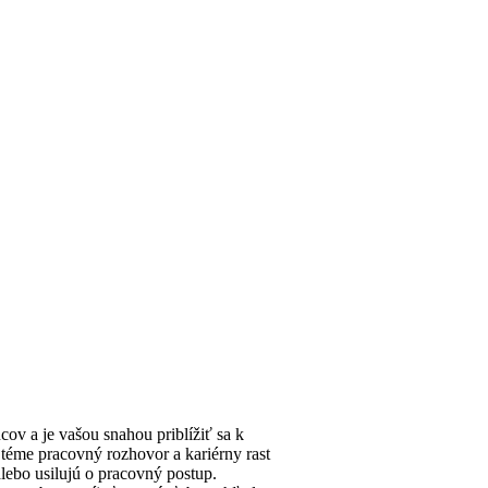
ov a je vašou snahou priblížiť sa k
 téme pracovný rozhovor a kariérny rast
alebo usilujú o pracovný postup.