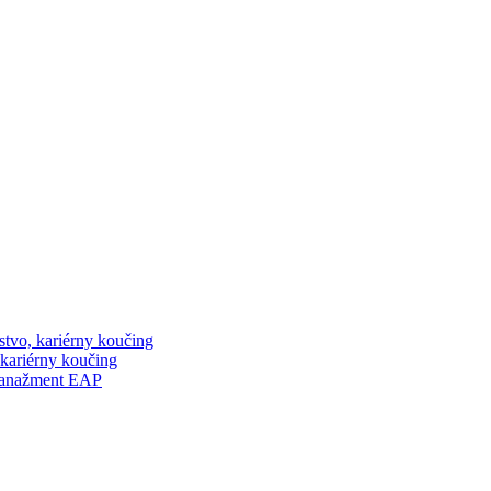
stvo, kariérny koučing
 kariérny koučing
manažment EAP