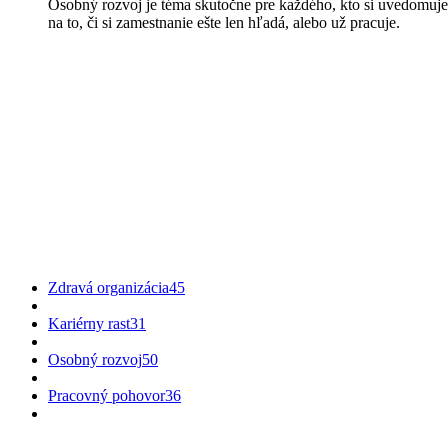
Osobný rozvoj je téma skutočne pre každého, kto si uvedomuje 
na to, či si zamestnanie ešte len hľadá, alebo už pracuje.
Zdravá organizácia
45
Kariérny rast
31
Osobný rozvoj
50
Pracovný pohovor
36