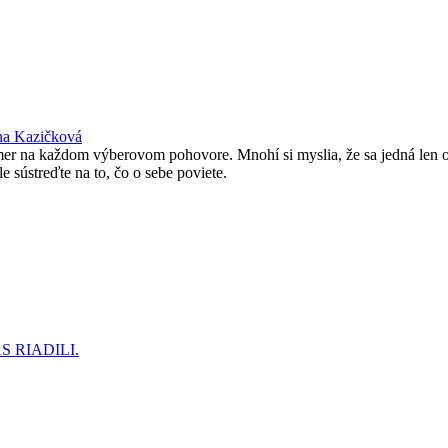
na Kazičková
mer na každom výberovom pohovore. Mnohí si myslia, že sa jedná len 
e sústreďte na to, čo o sebe poviete.
 RIADILI.