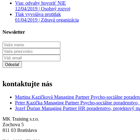
Viac odvahy hovoriť NIE
12/04/2019 |
Osobný rozvoj
Tlak vyvoláva protitlak
01/04/2019 |
Zdravá organizácia
Newsletter
kontaktujte nás
Martina Kazičková
Managing Partner
Psycho-sociálne poraden
Peter Kazička
Managing Partner
Psycho-sociálne poradenstvo,
Jozef Ďurian
Managing Partner
HR poradenstvo, projektový 
MK Training s.r.o.
Zochova 5
811 03 Bratislava