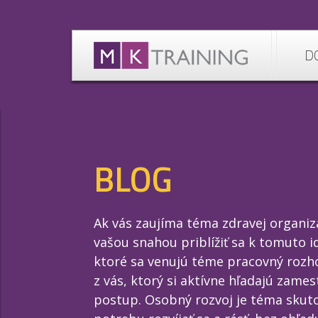
D
BLOG
Ak vás zaujíma téma zdravej organiz
vašou snahou priblížiť sa k tomuto i
ktoré sa venujú téme pracovný rozho
z vás, ktorý si aktívne hľadajú zame
postup. Osobný rozvoj je téma skut