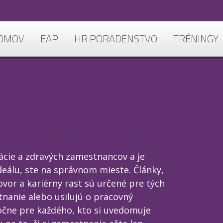
OMOV
EAP
HR PORADENSTVO
TRÉNINGY
ácie a zdravých zamestnancov a je
deálu, ste na správnom mieste. Články,
vor a kariérny rast sú určené pre tých
stnanie alebo usilujú o pracovný
očne pre každého, kto si uvedomuje