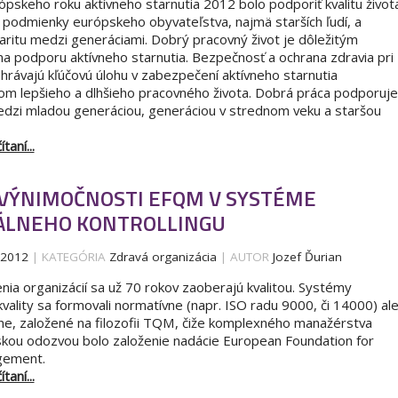
skeho roku aktívneho starnutia 2012 bolo podporiť kvalitu život
 podmienky európskeho obyvateľstva, najmä starších ľudí, a
daritu medzi generáciami. Dobrý pracovný život je dôležitým
a podporu aktívneho starnutia. Bezpečnosť a ochrana zdravia pri
ohrávajú kľúčovú úlohu v zabezpečení aktívneho starnutia
om lepšieho a dlhšieho pracovného života. Dobrá práca podporuje
dzi mladou generáciou, generáciou v strednom veku a staršou
taní...
VÝNIMOČNOSTI EFQM V SYSTÉME
ÁLNEHO KONTROLLINGU
.2012
| KATEGÓRIA
Zdravá organizácia
| AUTOR
Jozef Ďurian
nia organizácií sa už 70 rokov zaoberajú kvalitou. Systémy
vality sa formovali normatívne (napr. ISO radu 9000, či 14000) al
ne, založené na filozofii TQM, čiže komplexného manažérstva
pskou odozvou bolo založenie nadácie European Foundation for
gement.
taní...