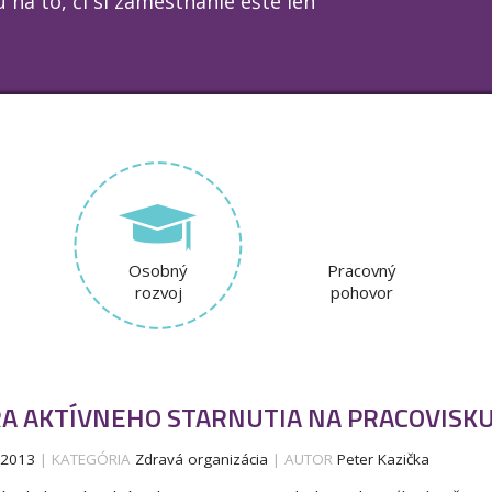
u na to, či si zamestnanie ešte len
Osobný
Pracovný
rozvoj
pohovor
A AKTÍVNEHO STARNUTIA NA PRACOVISK
.2013
| KATEGÓRIA
Zdravá organizácia
| AUTOR
Peter Kazička