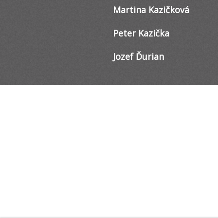
Martina Kazičková
Peter Kazička
Jozef Ďurian
MK Training s.r.o.
Zochova 5
811 03 Bratislava
Tel.: 0903 472 600
IČO: 44 039 662
DIČ: 2022561772
IČ DPH: SK2022561772