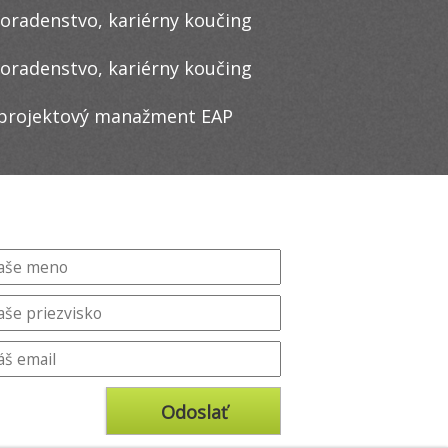
oradenstvo, kariérny koučing
oradenstvo, kariérny koučing
 projektový manažment EAP
idajte sa do nášho newslettera