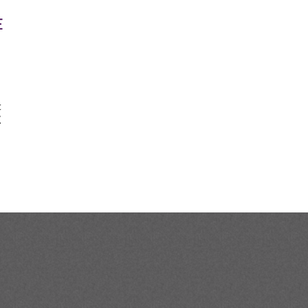
E
c
.