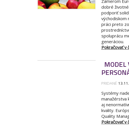
Zámerom Európ
dobré životné
podporiť soli
východiskom n
práci preto z
prostredníctv
spoluprácu me
generáciou.
Pokračovať v čí
MODEL 
PERSON
PRIDANÉ
13.11
Systémy riade
manažérstva k
aj nenormatív
kvality. Euró
Quality Mana
Pokračovať v čí