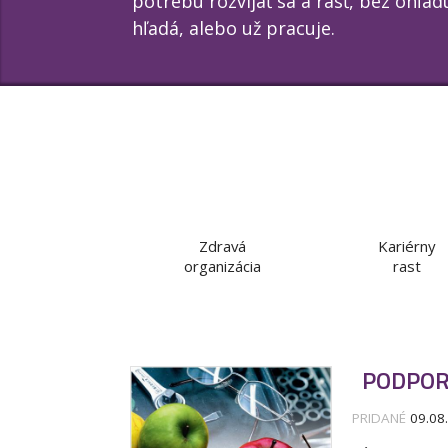
potrebu rozvíjať sa a rásť, bez ohľad
hľadá, alebo už pracuje.
Zdravá
Kariérny
organizácia
rast
PODPOR
PRIDANÉ
09.08