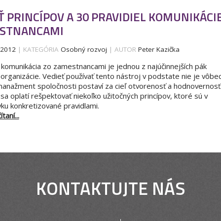
Ť PRINCÍPOV A 30 PRAVIDIEL KOMUNIKÁCI
ESTNANCAMI
.2012
| KATEGÓRIA
Osobný rozvoj
| AUTOR
Peter Kazička
 komunikácia zo zamestnancami je jednou z najúčinnejších pák
 organizácie. Vedieť používať tento nástroj v podstate nie je vôbe
 manažment spoločnosti postaví za cieľ otvorenosť a hodnovernosť
a oplatí rešpektovať niekoľko užitočných princípov, ktoré sú v
ku konkretizované pravidlami.
taní...
KONTAKTUJTE NÁS