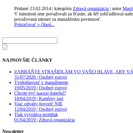
Pridané
23.02.2014
| kategória
Zdravá organizácia
| autor
Mart
V minulosti sme považovali za šťastie, ak šéf zohľadňoval naše
považovaná takmer za manažérsku povinnosť.
Pokračovať v čítaní...
NAJNOVŠIE ČLÁNKY
ZABRÁŇTE STRAŠIDLÁM VO VAŠEJ HLAVE, ABY VÁS
31/07/2020 |
Osobný rozvoj
Tvrdohlavosť v manažmente
19/05/2019 |
Osobný rozvoj
Chcete byť naozaj úspešní?
18/04/2019 |
Kariérny rast
Viac odvahy hovoriť NIE
12/04/2019 |
Osobný rozvoj
Tlak vyvoláva protitlak
01/04/2019 |
Zdravá organizácia
Newsletter