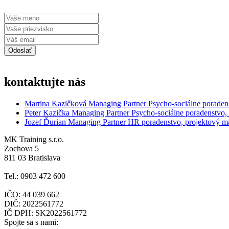
kontaktujte nás
Martina Kazičková
Managing Partner
Psycho-sociálne poraden
Peter Kazička
Managing Partner
Psycho-sociálne poradenstvo,
Jozef Ďurian
Managing Partner
HR poradenstvo, projektový 
MK Training s.r.o.
Zochova 5
811 03 Bratislava
Tel.: 0903 472 600
IČO: 44 039 662
DIČ: 2022561772
IČ DPH: SK2022561772
Spojte sa s nami: