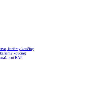
stvo, kariérny koučing
 kariérny koučing
manažment EAP