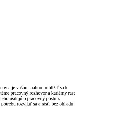
ov a je vašou snahou priblížiť sa k
 téme pracovný rozhovor a kariérny rast
alebo usilujú o pracovný postup.
potrebu rozvíjať sa a rásť, bez ohľadu