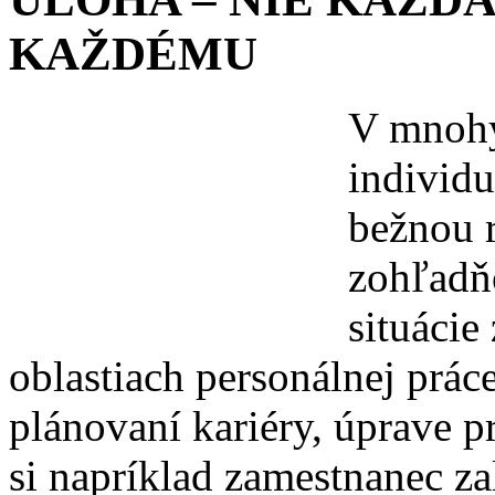
KAŽDÉMU
V mnohý
individu
bežnou r
zohľadňo
situácie
oblastiach personálnej prác
plánovaní kariéry, úprave 
si napríklad zamestnanec za