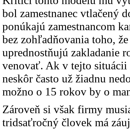
Kritici tohto modelu mu vy
bol zamestnanec vtlačený do
ponúkajú zamestnancom kari
bez zohľadňovania toho, ž
uprednostňujú zakladanie r
venovať. Ak v tejto situáci
neskôr často už žiadnu nedo
možno o 15 rokov by o man
Zároveň si však firmy musi
tridsaťročný človek má záuj