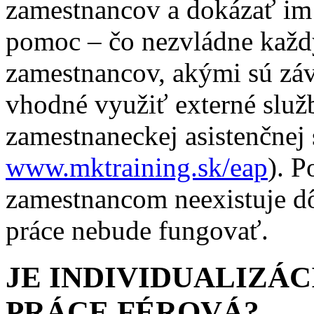
zamestnancov a dokázať im
pomoc – čo nezvládne každý
zamestnancov, akými sú závi
vhodné využiť externé služ
zamestnaneckej asistenčnej
www.mktraining.sk/eap
). 
zamestnancom neexistuje dô
práce nebude fungovať.
JE INDIVIDUALIZÁ
PRÁCE FÉROVÁ?