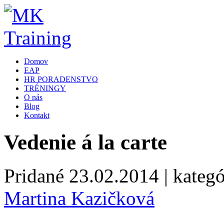
Domov
EAP
HR PORADENSTVO
TRÉNINGY
O nás
Blog
Kontakt
Vedenie á la carte
Pridané
23.02.2014
| kategó
Martina Kazičková