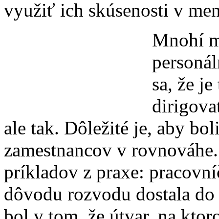
využiť ich skúsenosti v m
Mnohí m
personál
sa, že je
dirigova
ale tak. Dôležité je, aby bo
zamestnancov v rovnováhe.
príkladov z praxe: pracovní
dôvodu rozvodu dostala do 
bol v tom, že útvar, na kto