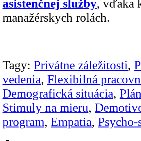
asistenčnej služby
, vďaka k
manažérskych rolách.
Tagy:
Privátne záležitosti
,
P
vedenia
,
Flexibilná pracov
Demografická situácia
,
Plán
Stimuly na mieru
,
Demotiv
program
,
Empatia
,
Psycho-