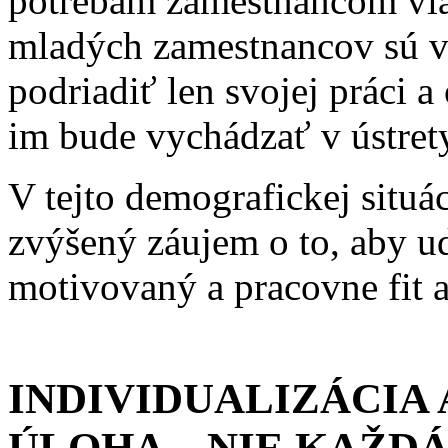
potrebám zamestnancom via
mladých zamestnancov sú vy
podriadiť len svojej práci 
im bude vychádzať v ústret
V tejto demografickej situá
zvýšený záujem o to, aby ud
motivovaný a pracovne fit 
INDIVIDUALIZÁCIA
ÚLOHA – NIE KAŽD