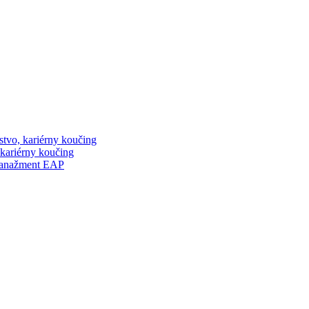
stvo, kariérny koučing
 kariérny koučing
manažment EAP