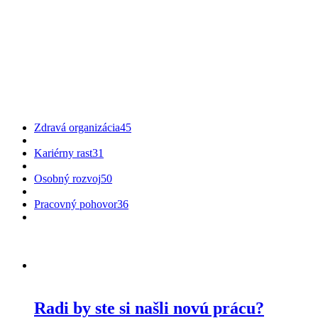
Zdravá organizácia
45
Kariérny rast
31
Osobný rozvoj
50
Pracovný pohovor
36
Radi by ste si našli novú prácu?