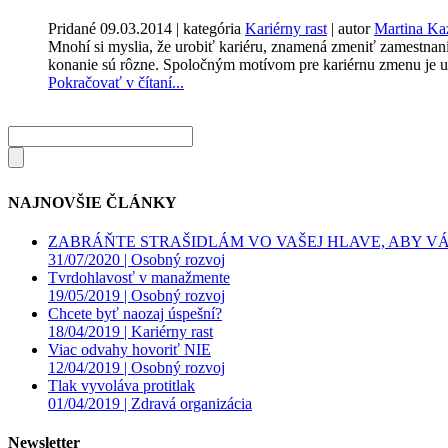
Pridané
09.03.2014
| kategória
Kariérny rast
| autor
Martina Ka
Mnohí si myslia, že urobiť kariéru, znamená zmeniť zamestnani
konanie sú rôzne. Spoločným motívom pre kariérnu zmenu je u
Pokračovať v čítaní...
NAJNOVŠIE ČLÁNKY
ZABRÁŇTE STRAŠIDLÁM VO VAŠEJ HLAVE, ABY VÁS
31/07/2020 |
Osobný rozvoj
Tvrdohlavosť v manažmente
19/05/2019 |
Osobný rozvoj
Chcete byť naozaj úspešní?
18/04/2019 |
Kariérny rast
Viac odvahy hovoriť NIE
12/04/2019 |
Osobný rozvoj
Tlak vyvoláva protitlak
01/04/2019 |
Zdravá organizácia
Newsletter