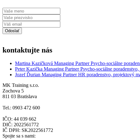
kontaktujte nás
Martina Kazičková
Managing Partner
Psycho-sociálne poraden
Peter Kazička
Managing Partner
Psycho-sociálne poradenstvo,
Jozef Ďurian
Managing Partner
HR poradenstvo, projektový 
MK Training s.r.o.
Zochova 5
811 03 Bratislava
Tel.: 0903 472 600
IČO: 44 039 662
DIČ: 2022561772
IČ DPH: SK2022561772
Spojte sa s nami: