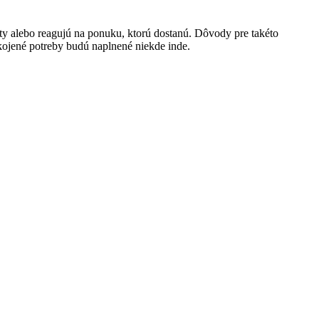
áty alebo reagujú na ponuku, ktorú dostanú. Dôvody pre takéto
ojené potreby budú naplnené niekde inde.