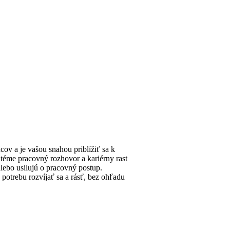
ov a je vašou snahou priblížiť sa k
 téme pracovný rozhovor a kariérny rast
alebo usilujú o pracovný postup.
potrebu rozvíjať sa a rásť, bez ohľadu