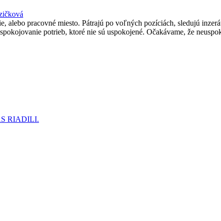
zičková
e, alebo pracovné miesto. Pátrajú po voľných pozíciách, sledujú inzer
spokojovanie potrieb, ktoré nie sú uspokojené. Očakávame, že neuspok
 RIADILI.