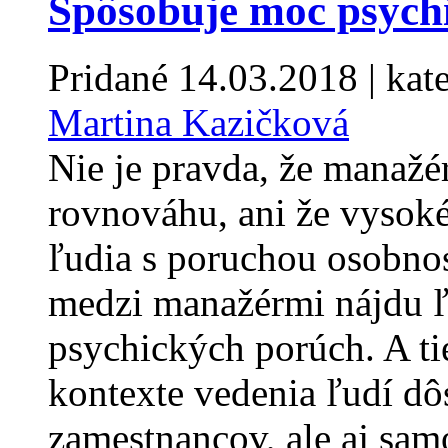
Spôsobuje moc psych
Pridané
14.03.2018
| kat
Martina Kazičková
Nie je pravda, že manažé
rovnováhu, ani že vysok
ľudia s poruchou osobnos
medzi manažérmi nájdu ľu
psychických porúch. A t
kontexte vedenia ľudí dôs
zamestnancov, ale aj sam