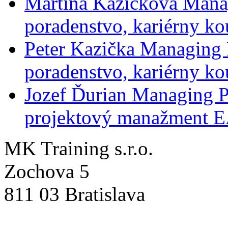
Martina Kazičková
Mana
poradenstvo, kariérny ko
Peter Kazička
Managing 
poradenstvo, kariérny ko
Jozef Ďurian
Managing P
projektový manažment 
MK Training s.r.o.
Zochova 5
811 03 Bratislava