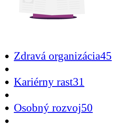
Zdravá organizácia
45
Kariérny rast
31
Osobný rozvoj
50