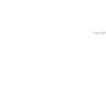
IČO: 44 039 662
DIČ: 2022561772
IČ DPH: SK2022561772
Copyright