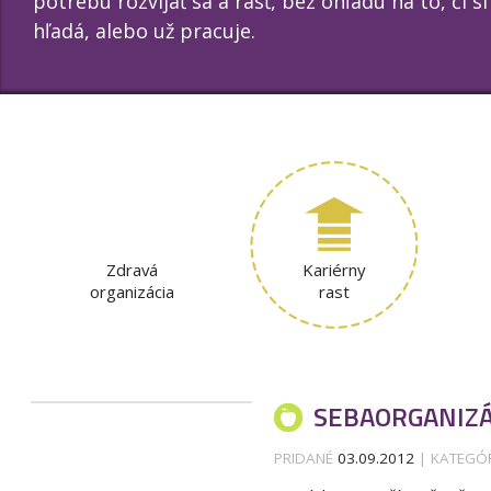
potrebu rozvíjať sa a rásť, bez ohľadu na to, či 
hľadá, alebo už pracuje.
Zdravá
Kariérny
organizácia
rast
SEBAORGANIZÁ
PRIDANÉ
03.09.2012
| KATEGÓ