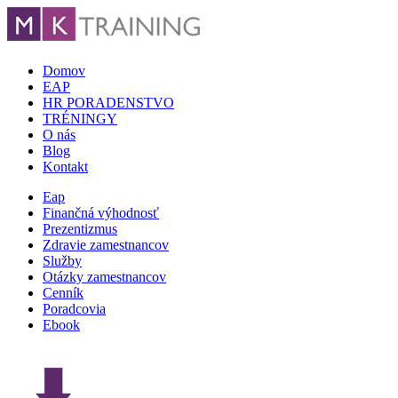
Domov
EAP
HR PORADENSTVO
TRÉNINGY
O nás
Blog
Kontakt
Eap
Finančná výhodnosť
Prezentizmus
Zdravie zamestnancov
Služby
Otázky zamestnancov
Cenník
Poradcovia
Ebook