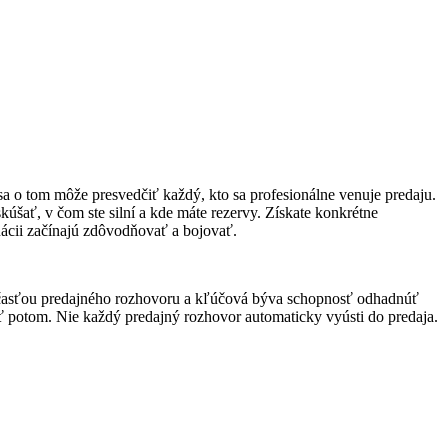
a o tom môže presvedčiť každý, kto sa profesionálne venuje predaju.
úšať, v čom ste silní a kde máte rezervy. Získate konkrétne
ituácii začínajú zdôvodňovať a bojovať.
ivou časťou predajného rozhovoru a kľúčová býva schopnosť odhadnúť
biť potom. Nie každý predajný rozhovor automaticky vyústi do predaja.