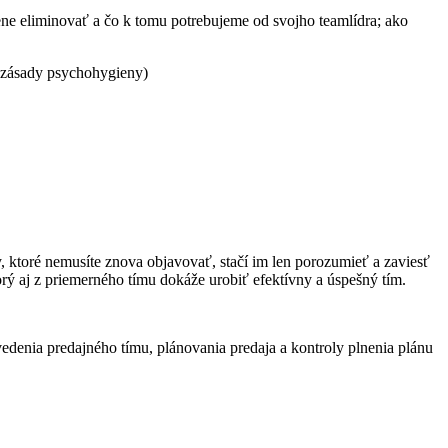
lene eliminovať a čo k tomu potrebujeme od svojho teamlídra; ako
;; zásady psychohygieny)
 ktoré nemusíte znova objavovať, stačí im len porozumieť a zaviesť
orý aj z priemerného tímu dokáže urobiť efektívny a úspešný tím.
edenia predajného tímu, plánovania predaja a kontroly plnenia plánu