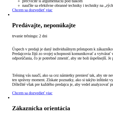
precvičíte si argumentáciu pod tlakom
naučíte sa efektívne obranné techniky i techniky na „rýc
Chcem sa dozvedieť viac
Predávajte, neponúkajte
trvanie tréningu: 2 dni
Úspech v predaji je daný individuálnym prístupom k zákazníkov
Predajcovia žijú zo svojej schopnosti komunikovať a vytvárať 
odporúčania, čo je potrebné zmeniť, aby ste boli úspešnejší. Je 
Tréning vás naučí, ako sa cez námietky preniesť tak, aby ste n
ten správny moment. Získate poznatky, ako si takýto inštinkt v
Dôležité však pre každého predajcu je, aby vedel analyzovať p
Chcem sa dozvedieť viac
Zákaznícka orientácia