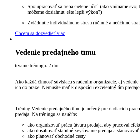
Spolupracovať sa treba cielene učiť (ako vnímame svoj tí
môžeme dosiahnuť ešte lepší výkon?)
Zvládnutie individuálneho stresu (účinné a neúčinné stra
Chcem sa dozvedieť viac
Vedenie predajného tímu
trvanie tréningu: 2 dni
Ako každá činnosť súvisiaca s radením organizácie, aj vedenie
ich do praxe. Nemusíte mať k dispozícii excelentný tím predajc
Tréning Vedenie predajného tímu je určený pre riadiacich prac
predaja. Na tréningu sa naučíte:
ako organizovať prácu útvaru predaja, aby pracoval efek
ako dosahovať stabilné zvyšovanie predaja a stanovovať 
ako plánovať obchodné cesty