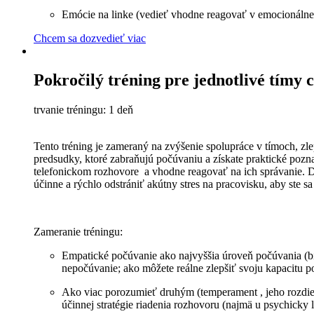
Emócie na linke (vedieť vhodne reagovať v emocionálne vy
Chcem sa dozvedieť viac
Pokročilý tréning pre jednotlivé tímy c
trvanie tréningu: 1 deň
Tento tréning je zameraný na zvýšenie spolupráce v tímoch, zle
predsudky, ktoré zabraňujú počúvaniu a získate praktické pozn
telefonickom rozhovore a vhodne reagovať na ich správanie. Dr
účinne a rýchlo odstrániť akútny stres na pracovisku, aby ste 
Zameranie tréningu:
Empatické počúvanie ako najvyššia úroveň počúvania (bi
nepočúvanie; ako môžete reálne zlepšiť svoju kapacitu 
Ako viac porozumieť druhým (temperament , jeho rozdiel
účinnej stratégie riadenia rozhovoru (najmä u psychicky