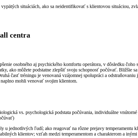
pätých situáciách, ako sa neidentifikovať s klientovou situáciou, zvlá
all centra
pšenie osobného aj psychického komfortu operátora, v dôsledku čoho sa z
atky, ako môžete podstatne zlepšiť svoju schopnosť počúvať. Bližšie sa
uhá časť tréningu je venovaná vzájomnej spolupráci a odstraňovaniu je
sa naplno mohli venovať svojim klientom.
ologická vs. psychologická podstata počúvania, individuálne vnútorn
počúvať)
y u jednotlivých ľudí;
ako reagovať na rôzne prejavy temperamentu k
 labilných klientov; vzťah medzi temperamentom a charakterom a inými