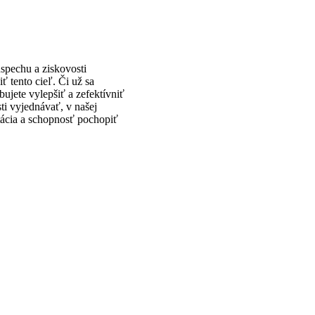
spechu a ziskovosti
ť tento cieľ. Či už sa
bujete vylepšiť a zefektívniť
ti vyjednávať, v našej
tácia a schopnosť pochopiť