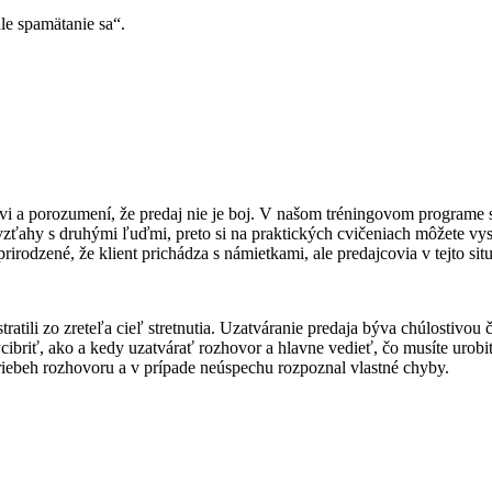
hle spamätanie sa“.
i a porozumení, že predaj nie je boj. V našom tréningovom programe s
vzťahy s druhými ľuďmi, preto si na praktických cvičeniach môžete vysk
prirodzené, že klient prichádza s námietkami, ale predajcovia v tejto s
estratili zo zreteľa cieľ stretnutia. Uzatváranie predaja býva chúlost
ycibriť, ako a kedy uzatvárať rozhovor a hlavne vedieť, čo musíte uro
riebeh rozhovoru a v prípade neúspechu rozpoznal vlastné chyby.