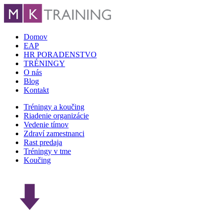
Domov
EAP
HR PORADENSTVO
TRÉNINGY
O nás
Blog
Kontakt
Tréningy a koučing
Riadenie organizácie
Vedenie tímov
Zdraví zamestnanci
Rast predaja
Tréningy v tme
Koučing