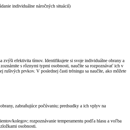
danie individuálne náročných situácií)
výši efektivita tímov. Identifikujete si svoje individuálne obrany a
 zoznámite s rôznymi typmi osobnosti, naučíte sa rozpoznávať ich v
j rušivých prvkov. V poslednej časti tréningu sa naučíte, ako môžete
é obrany, zabraňujúce počúvaniu;
predsudky a ich vplyv na
lientov/kolegov; rozpoznávanie temperamentu podľa hlasu a voľba
 zložkami osobnosti.