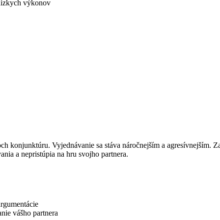
 nízkych výkonov
h konjunktúru. Vyjednávanie sa stáva náročnejším a agresívnejším. Z
nia a nepristúpia na hru svojho partnera.
argumentácie
anie vášho partnera