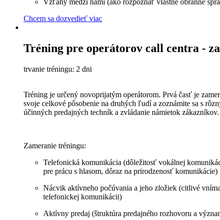
Vzťahy medzi nami (ako rozpoznať vlastné obranné správ
Chcem sa dozvedieť viac
Tréning pre operátorov call centra - z
trvanie tréningu: 2 dni
Tréning je určený novoprijatým operátorom. Prvá časť je zame
svoje celkové pôsobenie na druhých ľudí a zoznámite sa s rôzn
účinných predajných techník a zvládanie námietok zákazníkov. 
Zameranie tréningu:
Telefonická komunikácia (dôležitosť vokálnej komunikácie 
pre prácu s hlasom, dôraz na prirodzenosť komunikácie)
Nácvik aktívneho počúvania a jeho zložiek (citlivé vníma
telefonickej komunikácii)
Aktívny predaj (štruktúra predajného rozhovoru a význam 