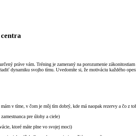
 centra
ng určený práve vám. Tréning je zameraný na porozumenie zákonitostiam 
riadiť dynamiku svojho tímu. Uvedomíte si, že motiváciu každého operát
mám v tíme, v čom je môj tím dobrý, kde má naopak rezervy a čo z to
 zamestnanca pre úlohy a ciele)
ácie, ktoré máte plne vo svojej moci)