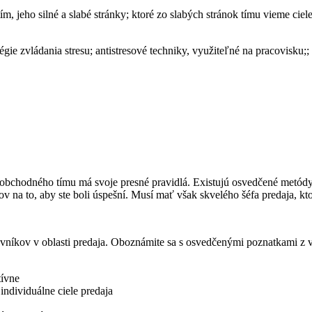
m, jeho silné a slabé stránky; ktoré zo slabých stránok tímu vieme cie
tégie zvládania stresu; antistresové techniky, využiteľné na pracovisku
 obchodného tímu má svoje presné pravidlá. Existujú osvedčené metódy,
ov na to, aby ste boli úspešní. Musí mať však skvelého šéfa predaja, kt
ovníkov v oblasti predaja. Oboznámite sa s osvedčenými poznatkami z v
tívne
individuálne ciele predaja