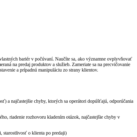
 vlastných bariér v počúvaní. Naučíte sa, ako významne ovplyvňovať
eraná na predaj produktov a služieb. Zameriate sa na precvičovanie
tavenie a prípadnú manipuláciu zo strany klientov.
losť) a najčastejšie chyby, ktorých sa operátori dopúšťajú, odporúčania
ného, riadenie rozhovoru kladením otázok, najčastejšie chyby v
tarostlivosť o klienta po predaji)