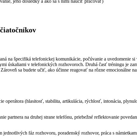
anie, jeho dôsledky a ako sa s nimi naučiť pracovať)
ačiatočníkov
raná na špecifiká telefonickej komunikácie, počúvanie a uvedomenie si
ymi úskaliami v telefonických rozhovoroch. Druhá časť tréningu je zam
Zároveň sa budete učiť, ako účinne reagovať na rôzne emocionálne nas
operátora (hlasitosť, stabilita, artikulácia, rýchlosť, intonácia, plynu
nie partnera na druhej strane telefónu, priebežné reflektovanie poveda
jednotlivých fáz rozhovoru, poradenský rozhovor, práca s námietkami, s