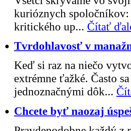
Všetci skrývame vo svoji
kurióznych spoločníkov: 
kritického up...
Čítať ďal
Tvrdohlavosť v manaž
Keď si raz na niečo vytv
extrémne ťažké. Často sa
jednoznačnými dôk...
Čít
Chcete byť naozaj úspe
Pravdepodobne každý z ná