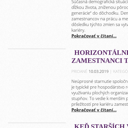
Súčasná demografická situáci
dĺžkou života, zníženou pô
generácie“ do dôchodku. De
zamestnancov na prácu a men
dôsledku týchto zmien sa vyt
kariéry.
Pokračovať v čítaní...
HORIZONTÁLNE
ZAMESTNANCI T
PRIDANÉ
10.03.2019
| KATEGÓ
Neúprosné starnutie spoločno
je typické pre hospodárstvo r
využívaniu plochých organiza
stupňov. To vedie k menším 
príležitostí pre kariéru zames
Pokračovať v čítaní...
KEĎ STARŠÍCH V