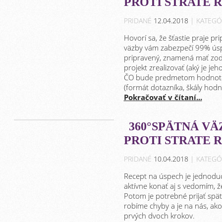
PROTI STRATE R
PRIDANÉ
12.04.2018
| KATEGÓ
Hovorí sa, že šťastie praje p
väzby vám zabezpečí 99% úspe
pripravený, znamená mať zod
projekt zrealizovať (aký je j
ČO bude predmetom hodnoten
(formát dotazníka, škály hod
Pokračovať v čítaní...
360°SPÄTNÁ VÄ
PROTI STRATE R
PRIDANÉ
10.04.2018
| KATEGÓ
Recept na úspech je jednoduc
aktívne konať aj s vedomím, ž
Potom je potrebné prijať spä
robíme chyby a je na nás, ak
prvých dvoch krokov.