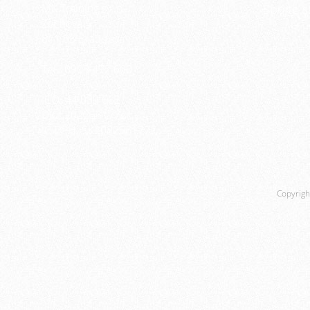
MK Training s.r.o.
Spojte s
Zochova 5
811 03 Bratislava
Tel.: 0903 472 600
IČO: 44 039 662
DIČ: 2022561772
IČ DPH: SK2022561772
Copyrigh