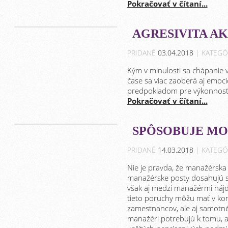
Pokračovať v čítaní...
AGRESIVITA A
PRIDANÉ
03.04.2018
| KATEGÓ
Kým v minulosti sa chápanie v
čase sa viac zaoberá aj emo
predpokladom pre výkonnosť
Pokračovať v čítaní...
SPÔSOBUJE MO
PRIDANÉ
14.03.2018
| KATEGÓ
Nie je pravda, že manažérska
manažérske posty dosahujú s
však aj medzi manažérmi nájdu
tieto poruchy môžu mať v kont
zamestnancov, ale aj samotné
manažéri potrebujú k tomu, ab