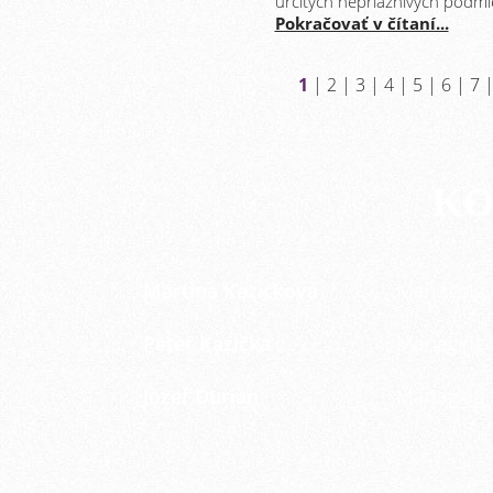
určitých nepriaznivých podm
Pokračovať v čítaní...
1
|
2
|
3
|
4
|
5
|
6
|
7
KO
Martina Kazičková
Managing 
Peter Kazička
Managing 
Jozef Ďurian
Managing 