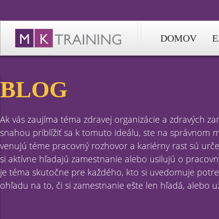
DOMOV
E
BLOG
Ak vás zaujíma téma zdravej organizácie a zdravých z
snahou priblížiť sa k tomuto ideálu, ste na správnom mi
venujú téme pracovný rozhovor a kariérny rast sú určen
si aktívne hľadajú zamestnanie alebo usilujú o pracov
je téma skutočne pre každého, kto si uvedomuje potrebu
ohľadu na to, či si zamestnanie ešte len hľadá, alebo u