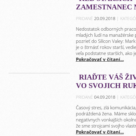
ZAMESTNANEC M
PRIDANÉ
20.09.2018
| KATEGÓ
Nedostatok odborných pracovn
mladých ľudí na manažérske po
pozrieť do Silicon Valey: Mar
je o štrnásť rokov starší, ved
veľa podstatne starších, ako 
Pokračovať v čítaní...
RIAĎTE VÁŠ ŽI
VO SVOJICH R
PRIDANÉ
04.09.2018
| KATEGÓ
Časový stres, zlá komunikácia,
podráždená žena. Máme sklon
negatívnych vonkajších okoln
že sme strojcami svojho vlast
Pokračovať v čítaní...