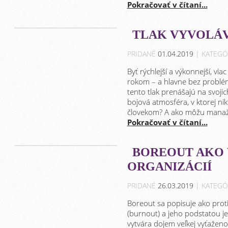
Pokračovať v čítaní...
TLAK VYVOLÁV
PRIDANÉ
01.04.2019
| KATEGÓ
Byť rýchlejší a výkonnejší, vi
rokom – a hlavne bez problé
tento tlak prenášajú na svojic
bojová atmosféra, v ktorej nik
človekom? A ako môžu manažéri
Pokračovať v čítaní...
BOREOUT AKO
ORGANIZÁCIÍ
PRIDANÉ
26.03.2019
| KATEGÓ
Boreout sa popisuje ako pro
(burnout) a jeho podstatou je
vytvára dojem veľkej vyťaženos