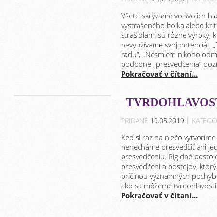
Všetci skrývame vo svojich hl
vystrašeného bojka alebo kri
strašidlami sú rôzne výroky,
nevyužívame svoj potenciál. 
radu“, „Nesmiem nikoho odmie
podobné „presvedčenia“ pozn
Pokračovať v čítaní...
TVRDOHLAVOS
PRIDANÉ
19.05.2019
| KATEGÓ
Keď si raz na niečo vytvoríme
nenecháme presvedčiť ani je
presvedčeniu. Rigidné postoj
presvedčení a postojov, ktorým
príčinou významných pochybe
ako sa môžeme tvrdohlavosti 
Pokračovať v čítaní...