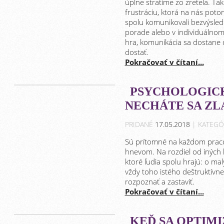
úplne stratíme zo zreteľa. Ta
frustráciu, ktorá na nás pot
spolu komunikovali bezvýsled
porade alebo v individuálnom
hra, komunikácia sa dostane do
dostať.
Pokračovať v čítaní...
PSYCHOLOGICK
NECHÁTE SA ZL
PRIDANÉ
17.05.2018
| KATEGÓ
Sú prítomné na každom pracov
hnevom. Na rozdiel od iných 
ktoré ľudia spolu hrajú: o ma
vždy toho istého deštruktívne
rozpoznať a zastaviť.
Pokračovať v čítaní...
KEĎ SA OPTIM