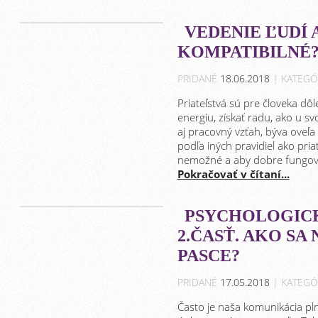
VEDENIE ĽUDÍ 
KOMPATIBILNÉ
PRIDANÉ
18.06.2018
| KATEGÓ
Priateľstvá sú pre človeka dô
energiu, získať radu, ako u sv
aj pracovný vzťah, býva oveľa 
podľa iných pravidiel ako pria
nemožné a aby dobre fungoval
Pokračovať v čítaní...
PSYCHOLOGICK
2.ČASŤ. AKO S
PASCE?
PRIDANÉ
17.05.2018
| KATEGÓ
Často je naša komunikácia plná