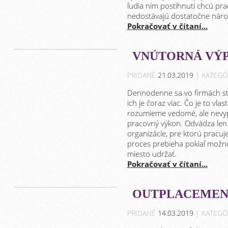
ľudia ním postihnutí chcú pr
nedostávajú dostatočne náro
Pokračovať v čítaní...
VNÚTORNÁ VÝ
PRIDANÉ
21.03.2019
| KATEGÓ
Dennodenne sa vo firmách str
ich je čoraz viac. Čo je to 
rozumieme vedomé, ale nevy
pracovný výkon. Odvádza len
organizácie, pre ktorú pracuj
proces prebieha pokiaľ možn
miesto udržať.
Pokračovať v čítaní...
OUTPLACEMENT
PRIDANÉ
14.03.2019
| KATEGÓ