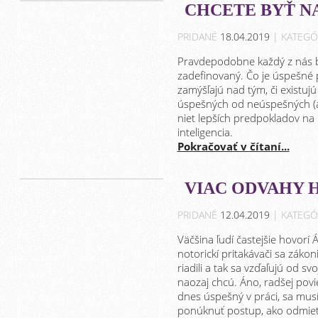
CHCETE BYŤ N
PRIDANÉ
18.04.2019
| KATEGÓ
Pravdepodobne každý z nás b
zadefinovaný. Čo je úspešné
zamýšľajú nad tým, či existujú
úspešných od neúspešných (a 
niet lepších predpokladov na 
inteligencia.
Pokračovať v čítaní...
VIAC ODVAHY 
PRIDANÉ
12.04.2019
| KATEGÓ
Väčšina ľudí častejšie hovorí
notorickí pritakávači sa zákoni
riadili a tak sa vzďaľujú od sv
naozaj chcú. Áno, radšej povi
dnes úspešný v práci, sa mus
ponúknuť postup, ako odmietn