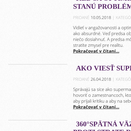
STANÚ PROBLÉ
PRIDANÉ
10.05.2018
| KATEGÓ
Vidieť v angažovanosti a opti
ako absurdné. Veď predsa obe
niečo dosiahnuť. A predsa m
stratíte zmysel pre realitu.
Pokračovať v čítaní...
AKO VIESŤ SU
PRIDANÉ
26.04.2018
| KATEGÓ
Správajú sa síce ako superman
hovoriť o zamestnancoch, ktor
aby prijali kritiku a aby na se
Pokračovať v čítaní...
360°SPÄTNÁ VÄ