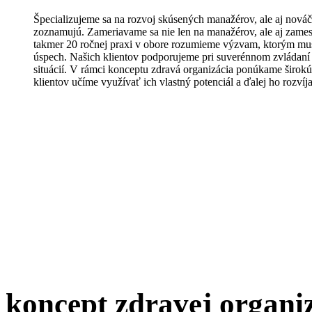
Špecializujeme sa na rozvoj skúsených manažérov, ale aj nováči
zoznamujú. Zameriavame sa nie len na manažérov, ale aj zame
takmer 20 ročnej praxi v obore rozumieme výzvam, ktorým musi
úspech. Našich klientov podporujeme pri suverénnom zvládan
situácií. V rámci konceptu zdravá organizácia ponúkame širokú
klientov učíme využívať ich vlastný potenciál a ďalej ho rozvíj
koncept zdravej organi