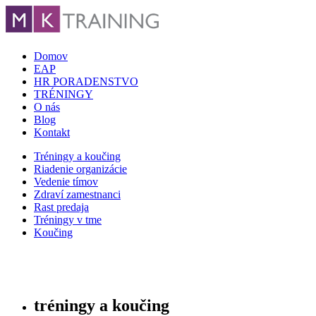
Domov
EAP
HR PORADENSTVO
TRÉNINGY
O nás
Blog
Kontakt
Tréningy a koučing
Riadenie organizácie
Vedenie tímov
Zdraví zamestnanci
Rast predaja
Tréningy v tme
Koučing
tréningy a koučing