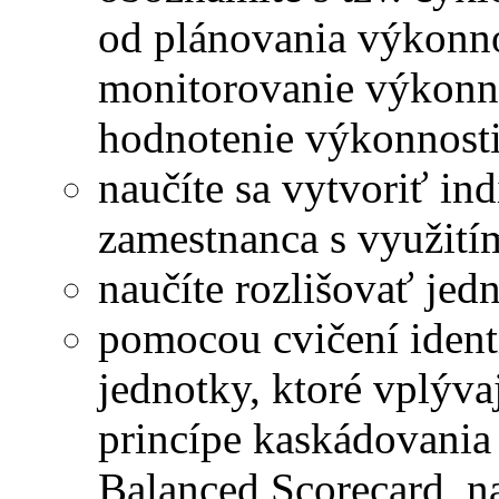
od plánovania výkonnos
monitorovanie výkonno
hodnotenie výkonnost
naučíte sa vytvoriť in
zamestnanca s využit
naučíte rozlišovať jed
pomocou cvičení ident
jednotky, ktoré vplýv
princípe kaskádovani
Balanced Scorecard, n