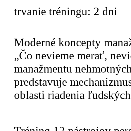
trvanie tréningu: 2 dni
Moderné koncepty manaž
„Čo nevieme merať, nevie
manažmentu nehmotných a
predstavuje mechanizmus 
oblasti riadenia ľudských
Tréning 12 nástrojov pe