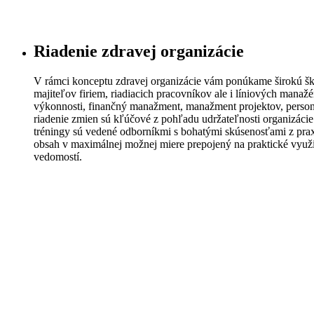
Riadenie zdravej organizácie
V rámci konceptu zdravej organizácie vám ponúkame širokú šk
majiteľov firiem, riadiacich pracovníkov ale i líniových manaž
výkonnosti, finančný manažment, manažment projektov, perso
riadenie zmien sú kľúčové z pohľadu udržateľnosti organizácie 
tréningy sú vedené odborníkmi s bohatými skúsenosťami z prax
obsah v maximálnej možnej miere prepojený na praktické využ
vedomostí.