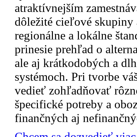
atraktívnejším zamestnáv
dôležité cieľové skupiny
regionálne a lokálne št
prinesie prehľad o alter
ale aj krátkodobých a d
systémoch. Pri tvorbe v
vedieť zohľadňovať rôzn
špecifické potreby a ob
finančných aj nefinančný
Chcem sa dozvedieť viac