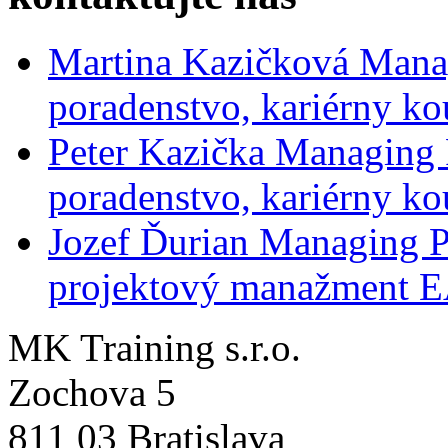
Martina Kazičková
Mana
poradenstvo, kariérny ko
Peter Kazička
Managing 
poradenstvo, kariérny ko
Jozef Ďurian
Managing P
projektový manažment 
MK Training s.r.o.
Zochova 5
811 03 Bratislava