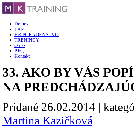
Domov
EAP
HR PORADENSTVO
TRÉNINGY
O nás
Blog
Kontakt
33. AKO BY VÁS POP
NA PREDCHÁDZAJÚ
Pridané
26.02.2014
| kategó
Martina Kazičková