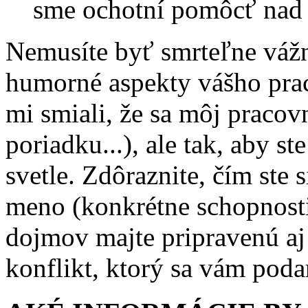
sme ochotní pomôcť nad 
Nemusíte byť smrteľne vážn
humorné aspekty vášho prac
mi smiali, že sa môj pracov
poriadku...), ale tak, aby s
svetle. Zdôraznite, čím ste 
meno (konkrétne schopnosti
dojmov majte pripravenú aj
konflikt, ktorý sa vám poda