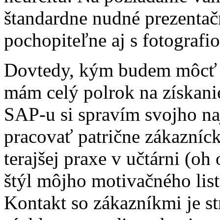
štandardne nudné prezentačn
pochopiteľne aj s fotografio
Dovtedy, kým budem môcť u
mám celý polrok na získani
SAP-u si spravím svojho na
pracovať patrične zákazníc
terajšej praxe v učtárni (oh 
štýl môjho motivačného lis
Kontakt so zákazníkmi je st