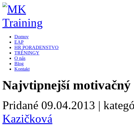
Domov
EAP
HR PORADENSTVO
TRÉNINGY
O nás
Blog
Kontakt
Najvtipnejší motivačný l
Pridané
09.04.2013
| kategó
Kazičková