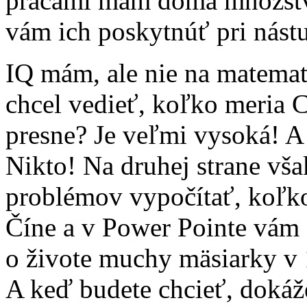
prácami mám doma množst
vám ich poskytnúť pri nást
IQ mám, ale nie na matemati
chcel vedieť, koľko meria 
presne? Je veľmi vysoká! A 
Nikto! Na druhej strane v
problémov vypočítať, koľko 
Číne a v Power Pointe vám
o živote muchy mäsiarky v 1
A keď budete chcieť, dokáž