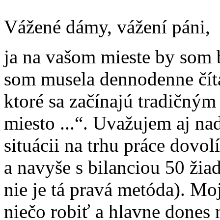
Vážené dámy, vážení páni,
ja na vašom mieste by som 
som musela dennodenne číta
ktoré sa začínajú tradičný
miesto ...“. Uvažujem aj nad
situácii na trhu práce dov
a navyše s bilanciou 50 žiad
nie je tá pravá metóda). M
niečo robiť a hlavne dones n