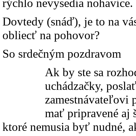
rýchlo nevysedia nohavice.
Dovtedy (snáď), je to na v
obliecť na pohovor?
So srdečným pozdravom
Ak by ste sa rozho
uchádzačky, posla
zamestnávateľovi p
mať pripravené aj 
ktoré nemusia byť nudné, a