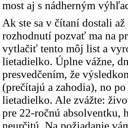
most aj s nádherným výhľa
Ak ste sa v čítaní dostali až 
rozhodnutí pozvať ma na pr
vytlačiť tento môj list a vy
lietadielko. Úplne vážne, d
presvedčením, že výsledkom
(prečítajú a zahodia), no 
lietadielko. Ale zvážte: živ
pre 22-ročnú absolventku, 
neurčitú. Na požiadanie vá