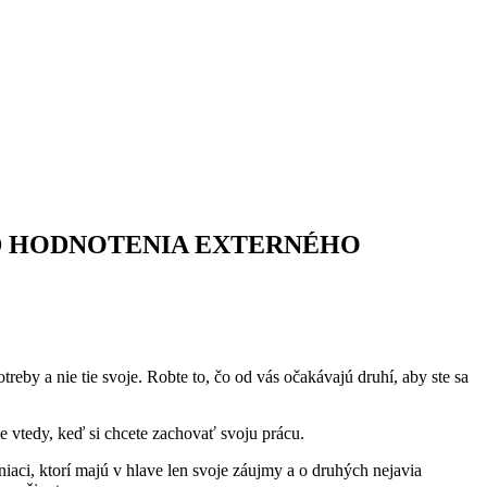
SLÁ OD HODNOTENIA EXTERNÉHO
reby a nie tie svoje. Robte to, čo od vás očakávajú druhí, aby ste sa
 vtedy, keď si chcete zachovať svoju prácu.
niaci, ktorí majú v hlave len svoje záujmy a o druhých nejavia