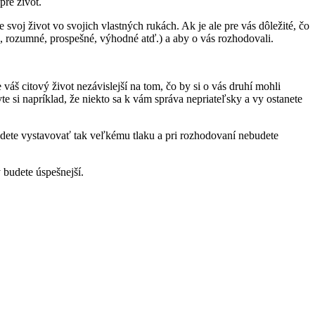
 pre život.
 svoj život vo svojich vlastných rukách. Ak je ale pre vás dôležité, čo
é, rozumné, prospešné, výhodné atď.) a aby o vás rozhodovali.
š citový život nezávislejší na tom, čo by si o vás druhí mohli
si napríklad, že niekto sa k vám správa nepriateľsky a vy ostanete
udete vystavovať tak veľkému tlaku a pri rozhodovaní nebudete
y budete úspešnejší.