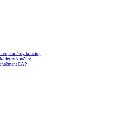
stvo, kariérny koučing
 kariérny koučing
manažment EAP