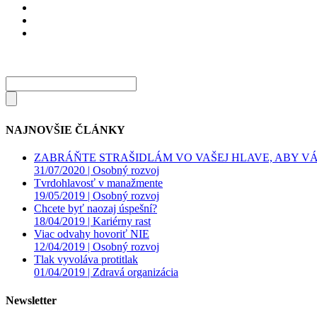
NAJNOVŠIE ČLÁNKY
ZABRÁŇTE STRAŠIDLÁM VO VAŠEJ HLAVE, ABY VÁS
31/07/2020 |
Osobný rozvoj
Tvrdohlavosť v manažmente
19/05/2019 |
Osobný rozvoj
Chcete byť naozaj úspešní?
18/04/2019 |
Kariérny rast
Viac odvahy hovoriť NIE
12/04/2019 |
Osobný rozvoj
Tlak vyvoláva protitlak
01/04/2019 |
Zdravá organizácia
Newsletter