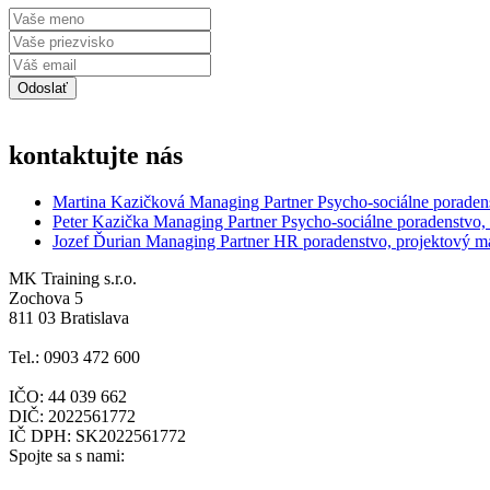
kontaktujte nás
Martina Kazičková
Managing Partner
Psycho-sociálne poraden
Peter Kazička
Managing Partner
Psycho-sociálne poradenstvo,
Jozef Ďurian
Managing Partner
HR poradenstvo, projektový 
MK Training s.r.o.
Zochova 5
811 03 Bratislava
Tel.: 0903 472 600
IČO: 44 039 662
DIČ: 2022561772
IČ DPH: SK2022561772
Spojte sa s nami: