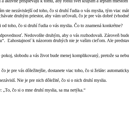
 a aktívne prispievajú k tomu, aby robili svet krajším a lepším miestom
 ste nezávislejší od toho, čo si druhí ľudia o vás myslia, tým viac máte
chávate druhým priestor, aby vám určovali, čo je pre vás dobré (vhodn
sti od toho, čo si druhí ľudia o vás myslia. Čo to znamená konkrétne?
dpovednosť. Nedovolíte druhým, aby o vás rozhodovali. Zároveň bude vá
 Ľahostajnosť k názorom druhých nie je vašim cieľom. Ale predstavte 
ie pokoj, slobodu a vás život bude menej komplikovaný, pretože sa neb
 je pre vás dôležitejšie, dostanete viac toho, čo si želáte: automatick
závislí. Nie je pre nich dôležité, čo si o nich druhí myslia.
e: „To, čo si o mne druhí myslia, sa ma netýka.“