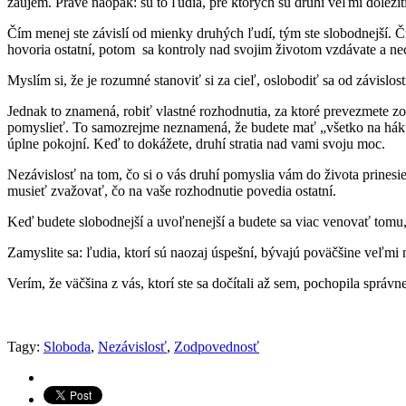
záujem. Práve naopak: sú to ľudia, pre ktorých sú druhí veľmi dôležití
Čím menej ste závislí od mienky druhých ľudí, tým ste slobodnejší. Čím
hovoria ostatní, potom sa kontroly nad svojim životom vzdávate a ne
Myslím si, že je rozumné stanoviť si za cieľ, oslobodiť sa od závislo
Jednak to znamená, robiť vlastné rozhodnutia, za ktoré prevezmete zo
pomyslieť. To samozrejme neznamená, že budete mať „všetko na háku“.
úplne pokojní. Keď to dokážete, druhí stratia nad vami svoju moc.
Nezávislosť na tom, čo si o vás druhí pomyslia vám do života prines
musieť zvažovať, čo na vaše rozhodnutie povedia ostatní.
Keď budete slobodnejší a uvoľnenejší a budete sa viac venovať tomu, čo
Zamyslite sa: ľudia, ktorí sú naozaj úspešní, bývajú poväčšine veľmi ne
Verím, že väčšina z vás, ktorí ste sa dočítali až sem, pochopila správn
Tagy:
Sloboda
,
Nezávislosť
,
Zodpovednosť