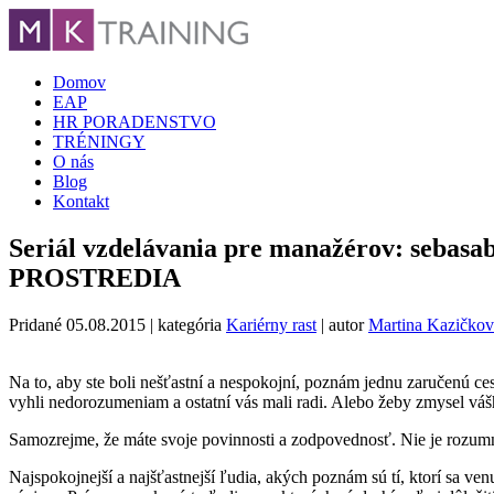
Domov
EAP
HR PORADENSTVO
TRÉNINGY
O nás
Blog
Kontakt
Seriál vzdelávania pre manažérov: 
PROSTREDIA
Pridané
05.08.2015
| kategória
Kariérny rast
| autor
Martina Kazičkov
Na to, aby ste boli nešťastní a nespokojní, poznám jednu zaručenú cest
vyhli nedorozumeniam a ostatní vás mali radi. Alebo žeby zmysel vá
Samozrejme, že máte svoje povinnosti a zodpovednosť. Nie je rozumn
Najspokojnejší a najšťastnejší ľudia, akých poznám sú tí, ktorí sa ven