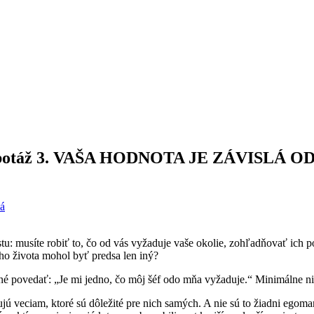
sebasabotáž 3. VAŠA HODNOTA JE ZÁVI
á
u: musíte robiť to, čo od vás vyžaduje vaše okolie, zohľadňovať ich pot
šho života mohol byť predsa len iný?
é povedať: „Je mi jedno, čo môj šéf odo mňa vyžaduje.“ Minimálne nie
ujú veciam, ktoré sú dôležité pre nich samých. A nie sú to žiadni egoma