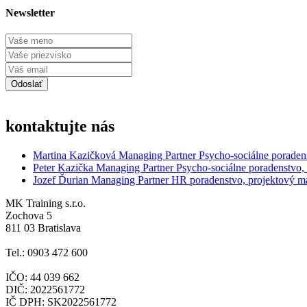
Newsletter
kontaktujte nás
Martina Kazičková
Managing Partner
Psycho-sociálne poraden
Peter Kazička
Managing Partner
Psycho-sociálne poradenstvo,
Jozef Ďurian
Managing Partner
HR poradenstvo, projektový 
MK Training s.r.o.
Zochova 5
811 03 Bratislava
Tel.: 0903 472 600
IČO: 44 039 662
DIČ: 2022561772
IČ DPH: SK2022561772