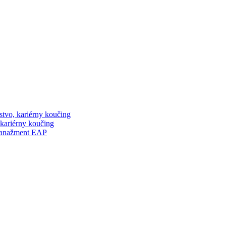
stvo, kariérny koučing
 kariérny koučing
manažment EAP