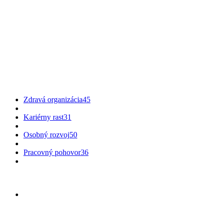
Zdravá organizácia
45
Kariérny rast
31
Osobný rozvoj
50
Pracovný pohovor
36