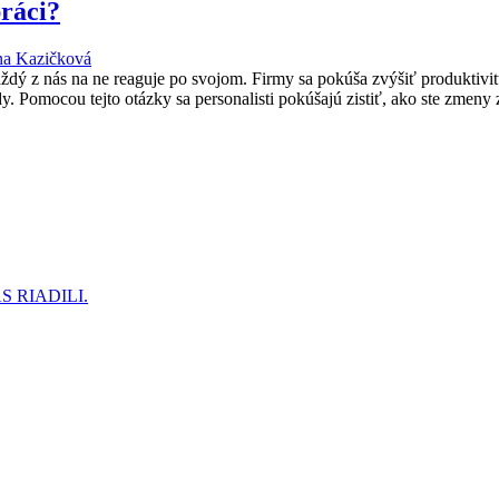
ráci?
na Kazičková
ždý z nás na ne reaguje po svojom. Firmy sa pokúša zvýšiť produktiv
 Pomocou tejto otázky sa personalisti pokúšajú zistiť, ako ste zmeny z
 RIADILI.