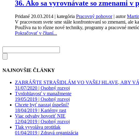
36. Ako sa vyrovnávate so zmenami v p
Pridané
20.03.2014
| kategória
Pracovný pohovor
| autor
Marti
V pracovnom svete sme stále konfrontovaní so zmenami, ale ka
Používa na to rôzne nové techniky, programy a pracovné metódy.
Pokračovať v čítaní...
NAJNOVŠIE ČLÁNKY
ZABRÁŇTE STRAŠIDLÁM VO VAŠEJ HLAVE, ABY VÁS
31/07/2020 |
Osobný rozvoj
Tvrdohlavosť v manažmente
19/05/2019 |
Osobný rozvoj
Chcete byť naozaj úspešní?
18/04/2019 |
Kariérny rast
Viac odvahy hovoriť NIE
12/04/2019 |
Osobný rozvoj
Tlak vyvoláva protitlak
01/04/2019 |
Zdravá organizácia