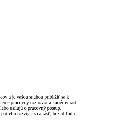
ov a je vašou snahou priblížiť sa k
 téme pracovný rozhovor a kariérny rast
alebo usilujú o pracovný postup.
potrebu rozvíjať sa a rásť, bez ohľadu