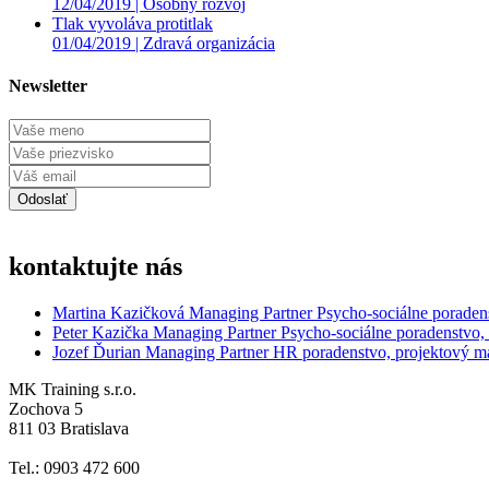
12/04/2019 |
Osobný rozvoj
Tlak vyvoláva protitlak
01/04/2019 |
Zdravá organizácia
Newsletter
kontaktujte nás
Martina Kazičková
Managing Partner
Psycho-sociálne poraden
Peter Kazička
Managing Partner
Psycho-sociálne poradenstvo,
Jozef Ďurian
Managing Partner
HR poradenstvo, projektový 
MK Training s.r.o.
Zochova 5
811 03 Bratislava
Tel.: 0903 472 600