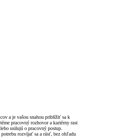
ov a je vašou snahou priblížiť sa k
 téme pracovný rozhovor a kariérny rast
alebo usilujú o pracovný postup.
potrebu rozvíjať sa a rásť, bez ohľadu