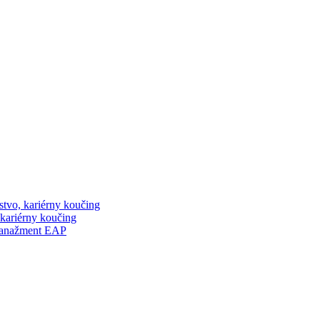
stvo, kariérny koučing
 kariérny koučing
manažment EAP