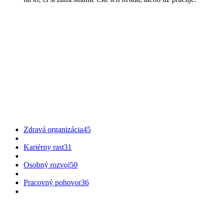
Zdravá organizácia
45
Kariérny rast
31
Osobný rozvoj
50
Pracovný pohovor
36