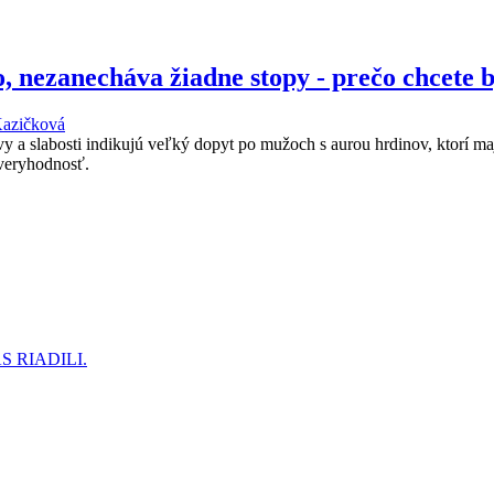
ho, nezanecháva žiadne stopy - prečo chcete
Kazičková
 a slabosti indikujú veľký dopyt po mužoch s aurou hrdinov, ktorí ma
ôveryhodnosť.
 RIADILI.