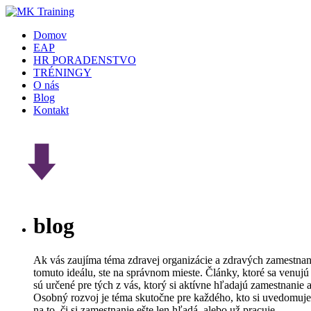
Domov
EAP
HR PORADENSTVO
TRÉNINGY
O nás
Blog
Kontakt
blog
Ak vás zaujíma téma zdravej organizácie a zdravých zamestnanc
tomuto ideálu, ste na správnom mieste. Články, ktoré sa venujú
sú určené pre tých z vás, ktorý si aktívne hľadajú zamestnanie 
Osobný rozvoj je téma skutočne pre každého, kto si uvedomuje 
na to, či si zamestnanie ešte len hľadá, alebo už pracuje.