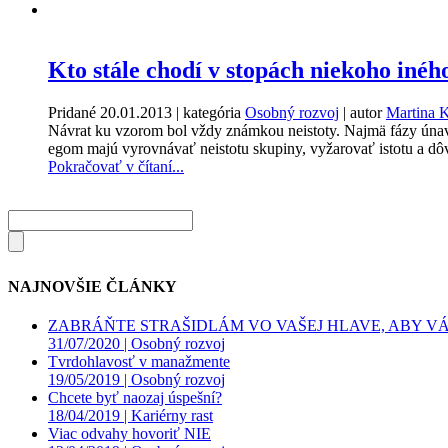
Kto stále chodí v stopách niekoho iné
Pridané
20.01.2013
| kategória
Osobný rozvoj
| autor
Martina 
Návrat ku vzorom bol vždy známkou neistoty. Najmä fázy únavy
egom majú vyrovnávať neistotu skupiny, vyžarovať istotu a d
Pokračovať v čítaní...
NAJNOVŠIE ČLÁNKY
ZABRÁŇTE STRAŠIDLÁM VO VAŠEJ HLAVE, ABY VÁS
31/07/2020 |
Osobný rozvoj
Tvrdohlavosť v manažmente
19/05/2019 |
Osobný rozvoj
Chcete byť naozaj úspešní?
18/04/2019 |
Kariérny rast
Viac odvahy hovoriť NIE