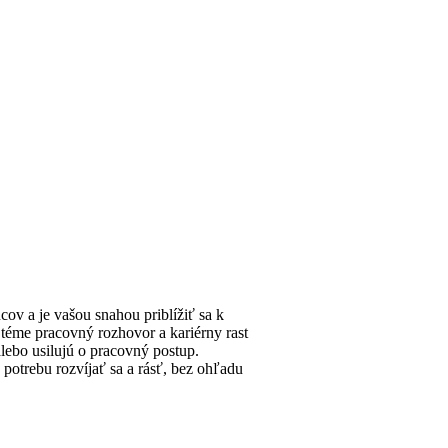
ov a je vašou snahou priblížiť sa k
 téme pracovný rozhovor a kariérny rast
alebo usilujú o pracovný postup.
potrebu rozvíjať sa a rásť, bez ohľadu