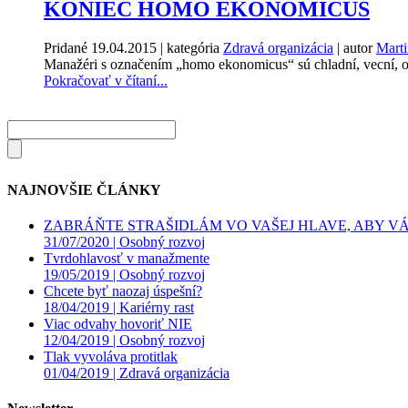
KONIEC HOMO EKONOMICUS
Pridané
19.04.2015
| kategória
Zdravá organizácia
| autor
Mart
Manažéri s označením „homo ekonomicus“ sú chladní, vecní, ori
Pokračovať v čítaní...
NAJNOVŠIE ČLÁNKY
ZABRÁŇTE STRAŠIDLÁM VO VAŠEJ HLAVE, ABY VÁS
31/07/2020 |
Osobný rozvoj
Tvrdohlavosť v manažmente
19/05/2019 |
Osobný rozvoj
Chcete byť naozaj úspešní?
18/04/2019 |
Kariérny rast
Viac odvahy hovoriť NIE
12/04/2019 |
Osobný rozvoj
Tlak vyvoláva protitlak
01/04/2019 |
Zdravá organizácia