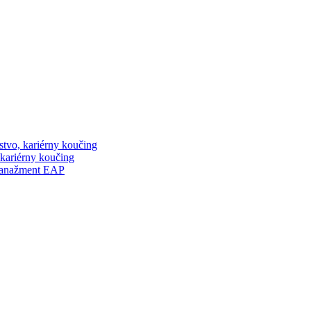
stvo, kariérny koučing
 kariérny koučing
manažment EAP