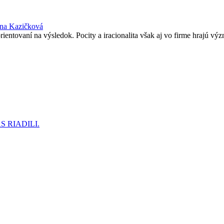
ina Kazičková
entovaní na výsledok. Pocity a iracionalita však aj vo firme hrajú vý
 RIADILI.