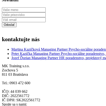
Newsletter
kontaktujte nás
Martina Kazičková
Managing Partner
Psycho-sociálne poraden
Peter Kazička
Managing Partner
Psycho-sociálne poradenstvo,
Jozef Ďurian
Managing Partner
HR poradenstvo, projektový 
MK Training s.r.o.
Zochova 5
811 03 Bratislava
Tel.: 0903 472 600
IČO: 44 039 662
DIČ: 2022561772
IČ DPH: SK2022561772
Spojte sa s nami: