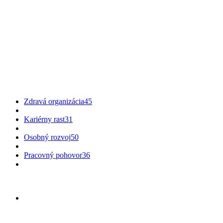
Zdravá organizácia
45
Kariérny rast
31
Osobný rozvoj
50
Pracovný pohovor
36