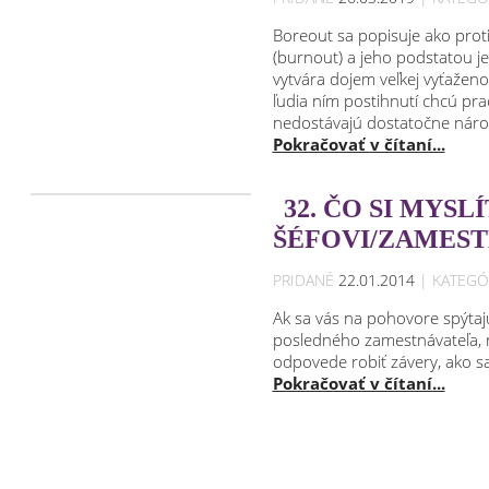
Boreout sa popisuje ako pro
(burnout) a jeho podstatou je
vytvára dojem veľkej vyťaženos
ľudia ním postihnutí chcú pr
nedostávajú dostatočne náro
Pokračovať v čítaní...
32. ČO SI MYS
ŠÉFOVI/ZAMEST
PRIDANÉ
22.01.2014
| KATEGÓ
Ak sa vás na pohovore spýtaj
posledného zamestnávateľa, re
odpovede robiť závery, ako sa
Pokračovať v čítaní...