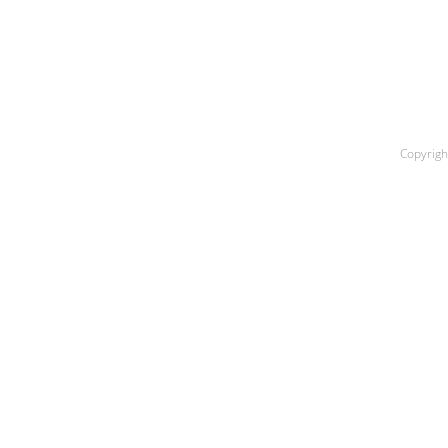
IČO: 44 039 662
DIČ: 2022561772
IČ DPH: SK2022561772
Copyrigh