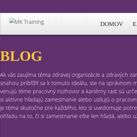
DOMOV
E
BLOG
Ak vás zaujíma téma zdravej organizácie a zdravých z
snahou priblížiť sa k tomuto ideálu, ste na správnom mi
venujú téme pracovný rozhovor a kariérny rast sú určen
si aktívne hľadajú zamestnanie alebo usilujú o pracov
je téma skutočne pre každého, kto si uvedomuje potrebu
ohľadu na to, či si zamestnanie ešte len hľadá, alebo u