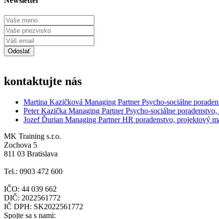
Newsletter
kontaktujte nás
Martina Kazičková
Managing Partner
Psycho-sociálne poraden
Peter Kazička
Managing Partner
Psycho-sociálne poradenstvo,
Jozef Ďurian
Managing Partner
HR poradenstvo, projektový 
MK Training s.r.o.
Zochova 5
811 03 Bratislava
Tel.: 0903 472 600
IČO: 44 039 662
DIČ: 2022561772
IČ DPH: SK2022561772
Spojte sa s nami: