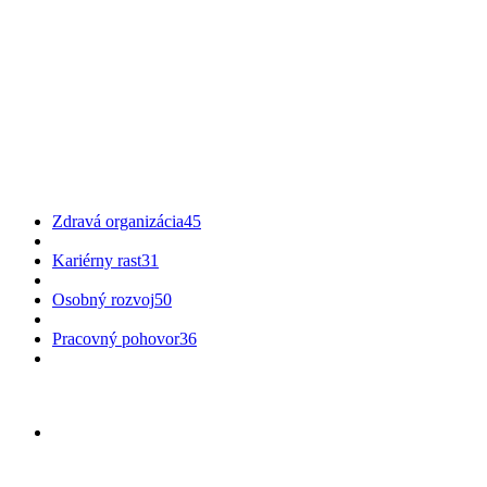
Zdravá organizácia
45
Kariérny rast
31
Osobný rozvoj
50
Pracovný pohovor
36