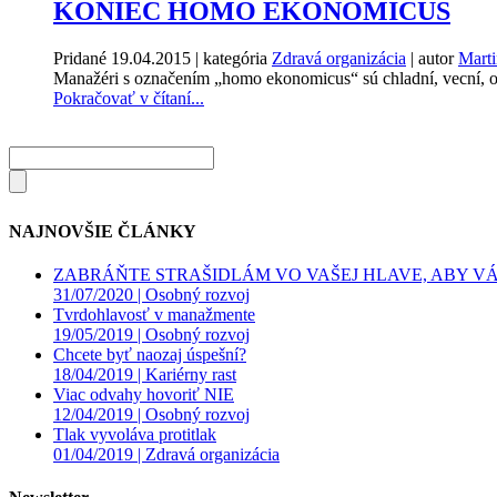
KONIEC HOMO EKONOMICUS
Pridané
19.04.2015
| kategória
Zdravá organizácia
| autor
Mart
Manažéri s označením „homo ekonomicus“ sú chladní, vecní, ori
Pokračovať v čítaní...
NAJNOVŠIE ČLÁNKY
ZABRÁŇTE STRAŠIDLÁM VO VAŠEJ HLAVE, ABY VÁS
31/07/2020 |
Osobný rozvoj
Tvrdohlavosť v manažmente
19/05/2019 |
Osobný rozvoj
Chcete byť naozaj úspešní?
18/04/2019 |
Kariérny rast
Viac odvahy hovoriť NIE
12/04/2019 |
Osobný rozvoj
Tlak vyvoláva protitlak
01/04/2019 |
Zdravá organizácia