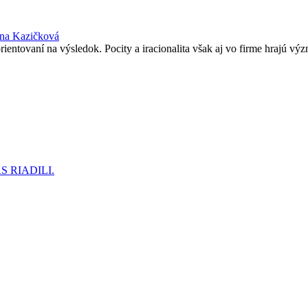
ina Kazičková
entovaní na výsledok. Pocity a iracionalita však aj vo firme hrajú vý
 RIADILI.