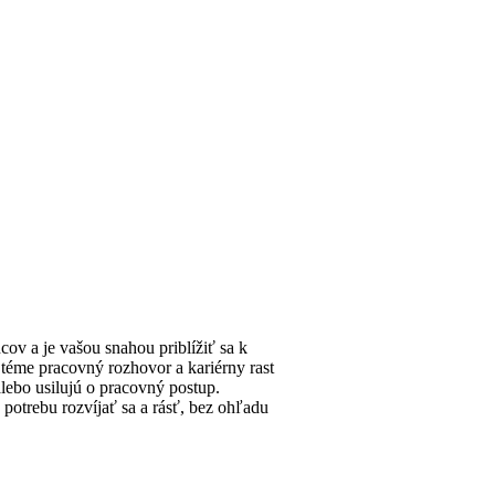
ov a je vašou snahou priblížiť sa k
 téme pracovný rozhovor a kariérny rast
alebo usilujú o pracovný postup.
potrebu rozvíjať sa a rásť, bez ohľadu