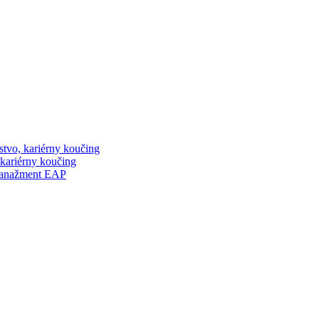
stvo, kariérny koučing
 kariérny koučing
manažment EAP