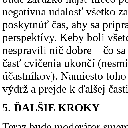
negatívna udalosť všetko z
poskytnúť čas, aby sa pripr
perspektívy. Keby boli všet
nespravili nič dobre – čo sa
časť cvičenia ukončí (nesm
účastníkov). Namiesto toho
výdrž a prejde k ďalšej čast
5. ĎALŠIE KROKY
Teraz bude moderátor smer