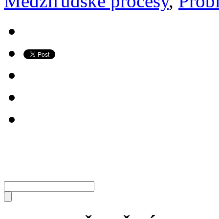
Medziľudské procesy
,
Prob