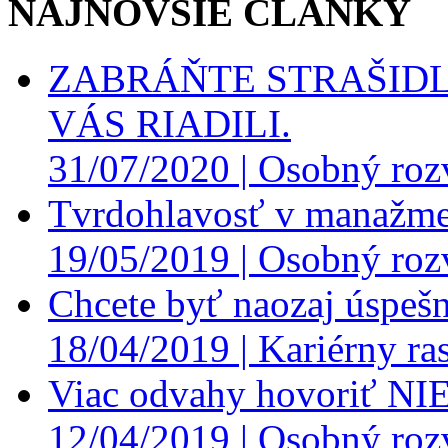
NAJNOVŠIE ČLÁNKY
ZABRÁŇTE STRAŠIDL
VÁS RIADILI.
31/07/2020 |
Osobný roz
Tvrdohlavosť v manažme
19/05/2019 |
Osobný roz
Chcete byť naozaj úspešn
18/04/2019 |
Kariérny ras
Viac odvahy hovoriť NI
12/04/2019 |
Osobný roz