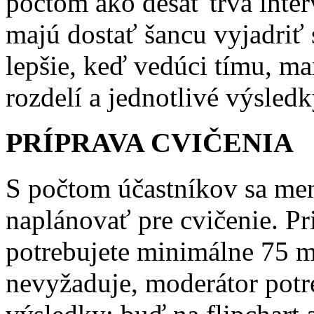
počtom ako desať trvá inter
majú dostať šancu vyjadriť 
lepšie, keď vedúci tímu, m
rozdelí a jednotlivé výsled
PRÍPRAVA CVIČENIA
S počtom účastníkov sa men
naplánovať pre cvičenie. Pr
potrebujete minimálne 75 mi
nevyžaduje, moderátor pot