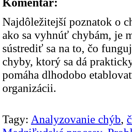
Komentár:
Najdôležitejší poznatok o ch
ako sa vyhnúť chybám, je m
sústrediť sa na to, čo fung
chyby, ktorý sa dá praktick
pomáha dlhodobo etablovať
organizácii.
Tagy:
Analyzovanie chýb
,
č