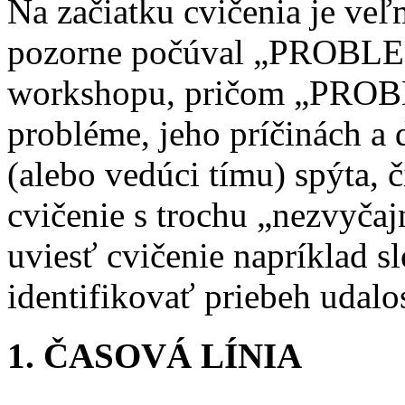
Na začiatku cvičenia je veľ
pozorne počúval „PROBL
workshopu, pričom „PROB
probléme, jeho príčinách a 
(alebo vedúci tímu) spýta, č
cvičenie s trochu „nezvyča
uviesť cvičenie napríklad 
identifikovať priebeh udalos
1. ČASOVÁ LÍNIA