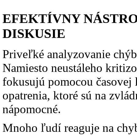
EFEKTÍVNY NÁSTRO
DISKUSIE
Priveľké analyzovanie chýb 
Namiesto neustáleho kritiz
fokusujú pomocou časovej l
opatrenia, ktoré sú na zvlá
nápomocné.
Mnoho ľudí reaguje na chy