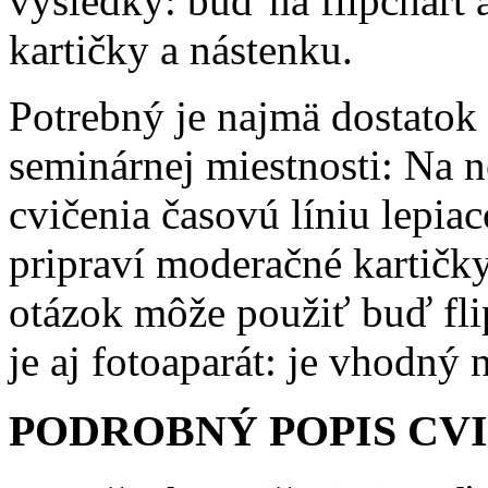
výsledky: buď na flipchart 
kartičky a nástenku.
Potrebný je najmä dostatok
seminárnej miestnosti: Na n
cvičenia časovú líniu lepi
pripraví moderačné kartičky
otázok môže použiť buď flip
je aj fotoaparát: je vhodný
PODROBNÝ POPIS CV