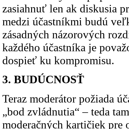
zasiahnuť len ak diskusia p
medzi účastníkmi budú veľk
zásadných názorových rozdi
každého účastníka je považo
dospieť ku kompromisu.
3. BUDÚCNOSŤ
Teraz moderátor požiada úča
„bod zvládnutia“ – teda ta
moderačných kartičiek pre 