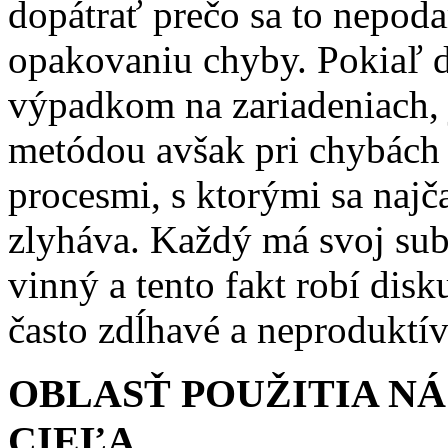
dopátrať prečo sa to nepoda
opakovaniu chyby. Pokiaľ 
výpadkom na zariadeniach, 
metódou avšak pri chybách 
procesmi, s ktorými sa najč
zlyháva. Každý má svoj subj
vinný a tento fakt robí dis
často zdĺhavé a neproduktív
OBLASŤ POUŽITIA NÁ
CIEĽA