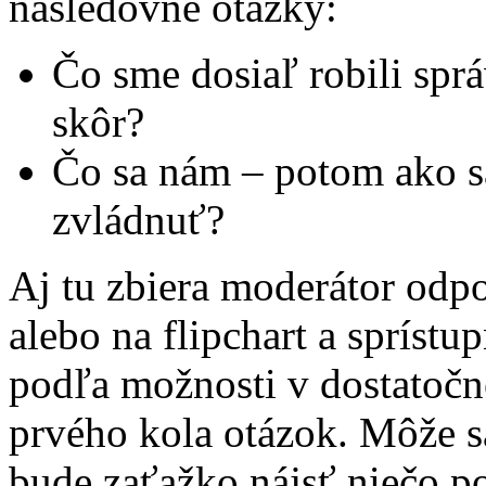
nasledovné otázky:
Čo sme dosiaľ robili sprá
skôr?
Čo sa nám – potom ako sa
zvládnuť?
Aj tu zbiera moderátor odp
alebo na flipchart a spríst
podľa možnosti v dostatočn
prvého kola otázok. Môže s
bude zaťažko nájsť niečo po