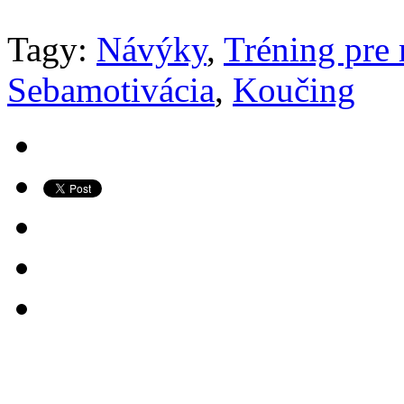
Tagy:
Návýky
,
Tréning pre
Sebamotivácia
,
Koučing