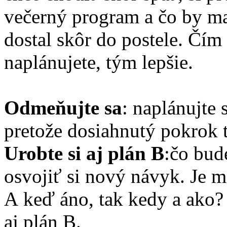
večerný program a čo by mal
dostal skôr do postele. Čím
naplánujete, tým lepšie.
Odmeňujte sa
: naplánujte 
pretože dosiahnutý pokrok 
Urobte si aj plán B
:čo bud
osvojiť si nový návyk. Je m
A keď áno, tak kedy a ako?
aj plán B.