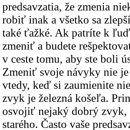
predsavzatia, že zmenia ni
robiť inak a všetko sa zlepš
také ťažké. Ak patríte k ľu
zmeniť a budete rešpektovať
v ceste tomu, aby ste boli ú
Zmeniť svoje návyky nie j
vtedy, keď si zaumienite ni
zvyk je železná košeľa. Prin
osvojiť nejaký dobrý zvyk, 
starého. Často vaše predsav