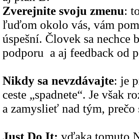
Zverejnite svoju zmenu
: t
ľuďom okolo vás, vám pomôž
úspešní. Človek sa nechce 
podporu a aj feedback od p
Nikdy sa nevzdávajte
: je 
ceste „spadnete“. Je však r
a zamyslieť nad tým, prečo s
Just Do It:
vďaka tomuto N