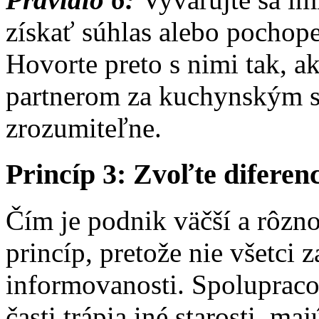
získať súhlas alebo pochop
Hovorte preto s nimi tak, a
partnerom za kuchynským s
zrozumiteľne.
Princíp 3: Zvoľte diferen
Čím je podnik väčší a rôznor
princíp, pretože nie všetci
informovanosti. Spolupraco
časti trápia iné starosti, ma