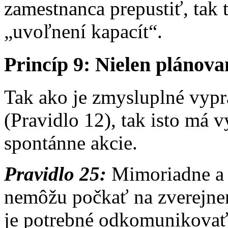
zamestnanca prepustiť, tak 
„uvoľnení kapacít“.
Princíp 9: Nielen plánova
Tak ako je zmysluplné vyp
(Pravidlo 12), tak isto má
spontánne akcie.
Pravidlo 25:
Mimoriadne a n
nemôžu počkať na zverejnen
je potrebné odkomunikova