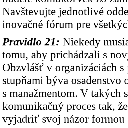
Navštevujte jednotlivé odde
inovačné fórum pre všetký
Pravidlo 21:
Niekedy musia
tomu, aby prichádzali s no
Obzvlášť v organizáciách s
stupňami býva osadenstvo 
s manažmentom. V takých si
komunikačný proces tak, ž
vyjadriť svoj názor formo