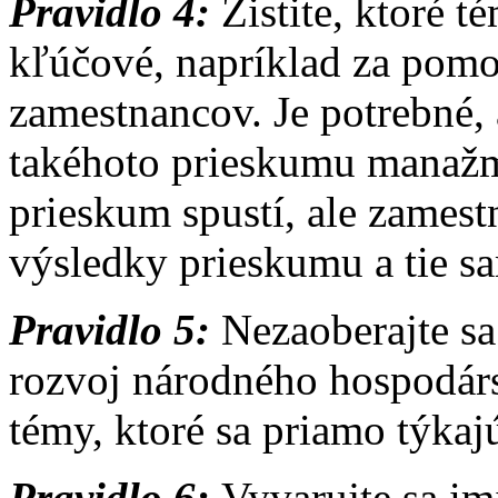
Pravidlo 4:
Zistite, ktoré 
kľúčové, napríklad za pomo
zamestnancov. Je potrebné, 
takéhoto prieskumu manažme
prieskum spustí, ale zamest
výsledky prieskumu a tie sa
Pravidlo 5:
Nezaoberajte sa
rozvoj národného hospodárst
témy, ktoré sa priamo týkajú
Pravidlo 6:
Vyvarujte sa im