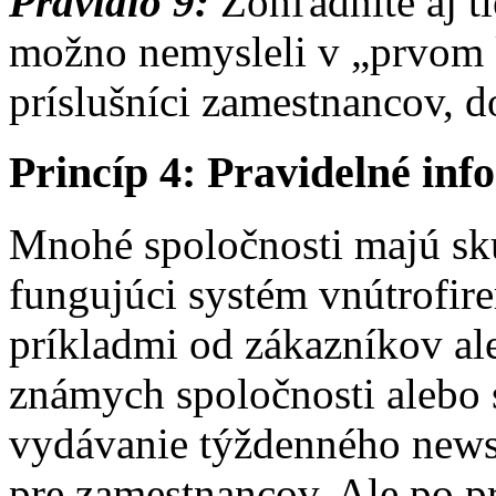
Pravidlo 9:
Zohľadnite aj ti
možno nemysleli v „prvom k
príslušníci zamestnancov, d
Princíp 4: Pravidelné in
Mnohé spoločnosti majú sk
fungujúci systém vnútrofir
príkladmi od zákazníkov al
známych spoločnosti alebo 
vydávanie týždenného newsl
pre zamestnancov. Ale po 