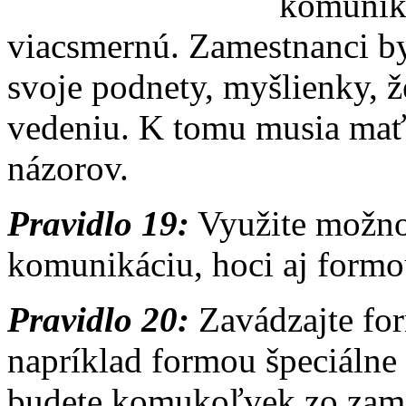
komuniká
viacsmernú. Zamestnanci b
svoje podnety, myšlienky, ž
vedeniu. K tomu musia mať
názorov.
Pravidlo 19:
Využite možnos
komunikáciu, hoci aj formo
Pravidlo 20:
Zavádzajte fo
napríklad formou špeciálne
budete komukoľvek zo zame