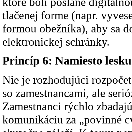
ktoré boli poslané digitálnou
tlačenej forme (napr. vyves
formou obežníka), aby sa d
elektronickej schránky.
Princíp 6: Namiesto lesku
Nie je rozhodujúci rozpočet
so zamestnancami, ale serióz
Zamestnanci rýchlo zbadajú,
komunikáciu za „povinné cv