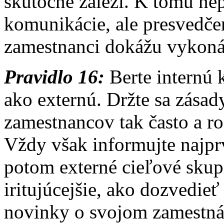
skutočne záleží. K tomu nep
komunikácie, ale presvedče
zamestnanci dokážu vykonáv
Pravidlo 16:
Berte internú 
ako externú. Držte sa zásad
zamestnancov tak často a ro
Vždy však informujte najpr
potom externé cieľové skupi
iritujúcejšie, ako dozvedieť
novinky o svojom zamestná