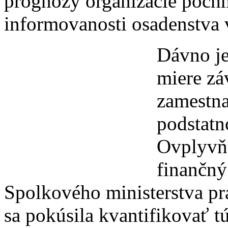
prognózy organizácie pochm
informovanosti osadenstva 
Dávno je
miere zá
zamestna
podstatn
Ovplyvňu
finančný
Spolkového ministerstva pr
sa pokúsila kvantifikovať tú