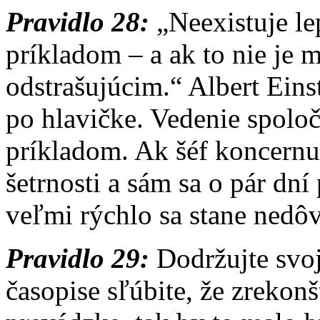
Pravidlo 28:
„Neexistuje le
príkladom – a ak to nie je 
odstrašujúcim.“ Albert Einst
po hlavičke. Vedenie spolo
príkladom. Ak šéf koncern
šetrnosti a sám sa o pár dní
veľmi rýchlo sa stane ned
Pravidlo 29:
Dodržujte svo
časopise sľúbite, že zrekon