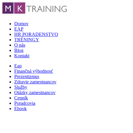
Domov
EAP
HR PORADENSTVO
TRÉNINGY
O nás
Blog
Kontakt
Eap
Finančná výhodnosť
Prezentizmus
Zdravie zamestnancov
Služby
Otázky zamestnancov
Cenník
Poradcovia
Ebook