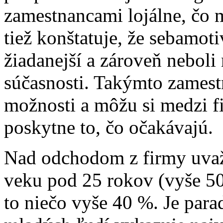
zamestnancami lojálne, čo m
tiež konštatuje, že sebamot
žiadanejší a zároveň neboli
súčasnosti. Takýmto zames
možnosti a môžu si medzi f
poskytne to, čo očakávajú.
Nad odchodom z firmy uvaž
veku pod 25 rokov (vyše 50 
to niečo vyše 40 %. Je para