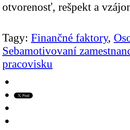
otvorenosť, rešpekt a vzájo
Tagy:
Finančné faktory
,
Oso
Sebamotivovaní zamestnan
pracovisku