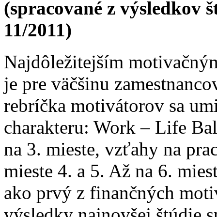
(spracované z výsledkov š
11/2011)
Najdôležitejším motivačný
je pre väčšinu zamestnancov
rebríčka motivátorov sa umi
charakteru: Work – Life Bal
na 3. mieste, vzťahy na pra
mieste 4. a 5. Až na 6. mie
ako prvý z finančných moti
výsledky najnovšej štúdie s