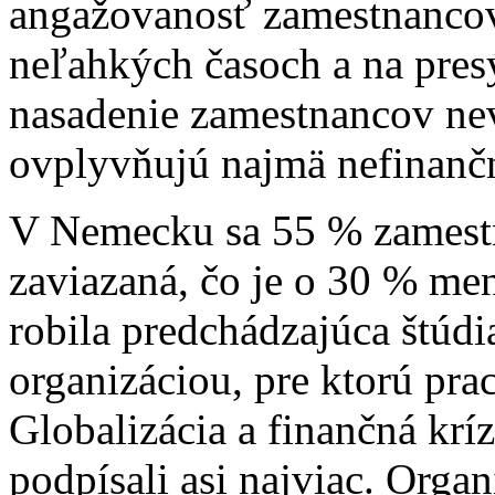
angažovanosť zamestnanco
neľahkých časoch a na presý
nasadenie zamestnancov nev
ovplyvňujú najmä nefinančn
V Nemecku sa 55 % zamestna
zaviazaná, čo je o 30 % me
robila predchádzajúca štúdi
organizáciou, pre ktorú prac
Globalizácia a finančná krí
podpísali asi najviac. Orga