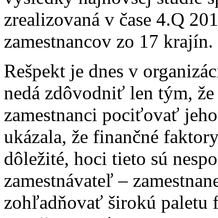
zrealizovaná v čase 4.Q 20
zamestnancov zo 17 krajín.
Rešpekt je dnes v organizáci
nedá zdôvodniť len tým, že 
zamestnanci pociťovať jeho
ukázala, že finančné fakto
dôležité, hoci tieto sú nes
zamestnávateľ – zamestnane
zohľadňovať širokú paletu 