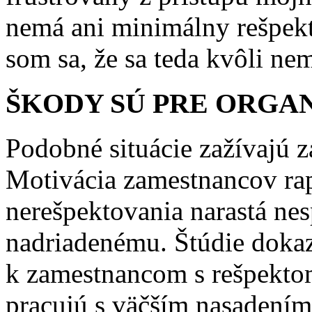
nemá ani minimálny rešpekt
som sa, že sa teda kvôli ne
ŠKODY SÚ PRE ORGA
Podobné situácie zažívajú 
Motivácia zamestnancov rap
nerešpektovania narastá ne
nadriadenému. Štúdie dokaz
k zamestnancom s rešpektom
pracujú s väčším nasadením