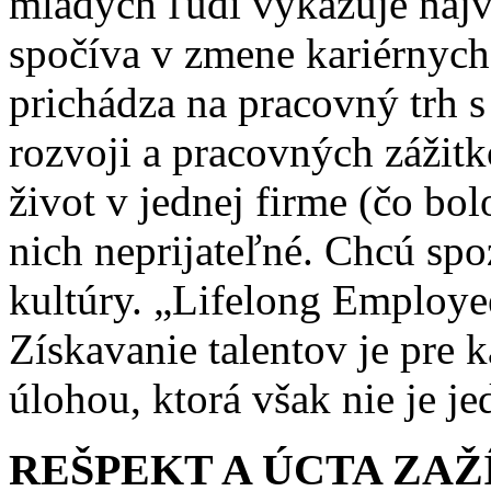
mladých ľudí vykazuje najv
spočíva v zmene kariérnych
prichádza na pracovný trh
rozvoji a pracovných zážitko
život v jednej firme (čo bol
nich neprijateľné. Chcú spo
kultúry. „Lifelong Employee
Získavanie talentov je pre 
úlohou, ktorá však nie je j
REŠPEKT A ÚCTA ZAŽ