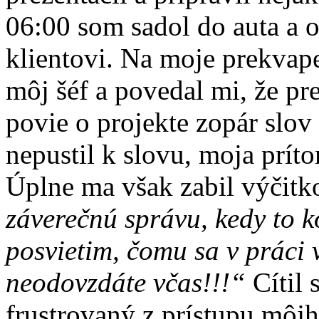
06:00 som sadol do auta a 
klientovi. Na moje prekvapen
môj šéf a povedal mi, že pr
povie o projekte zopár slov
nepustil k slovu, moja prí
Úplne ma však zabil výčitk
záverečnú správu, kedy to k
posvietim, čomu sa v práci 
neodovzdáte včas!!!“
Cítil
frustrovaný z prístupu môj