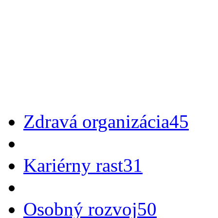
Zdravá organizácia
45
Kariérny rast
31
Osobný rozvoj
50