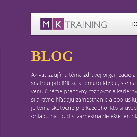
D
BLOG
Ak vás zaujíma téma zdravej organizácie 
snahou priblížiť sa k tomuto ideálu, ste n
venujú téme pracovný rozhovor a kariérny 
si aktívne hľadajú zamestnanie alebo usil
je téma skutočne pre každého, kto si uved
ohľadu na to, či si zamestnanie ešte len h