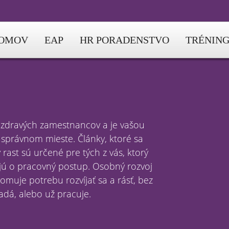
OMOV
EAP
HR PORADENSTVO
TRÉNIN
a zdravých zamestnancov a je vašou
a správnom mieste. Články, ktoré sa
rast sú určené pre tých z vás, ktorý
ujú o pracovný postup. Osobný rozvoj
omuje potrebu rozvíjať sa a rásť, bez
ľadá, alebo už pracuje.