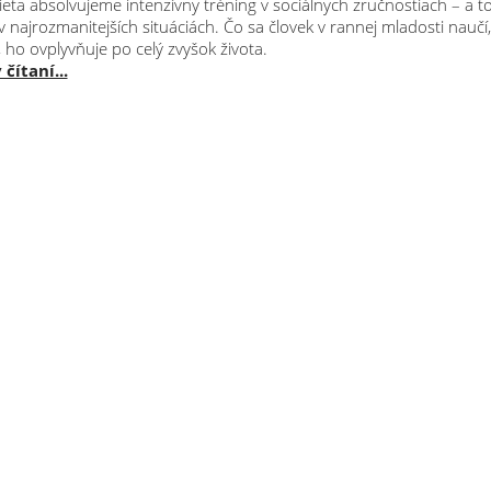
eťa absolvujeme intenzívny tréning v sociálnych zručnostiach – a t
najrozmanitejších situáciách. Čo sa človek v rannej mladosti naučí,
 ho ovplyvňuje po celý zvyšok života.
čítaní...