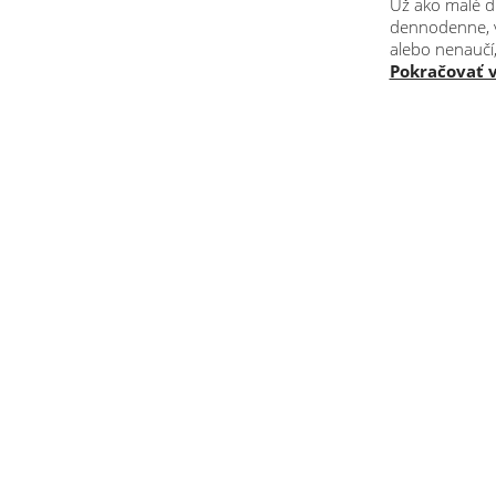
Už ako malé di
dennodenne, v 
alebo nenaučí,
Pokračovať v 