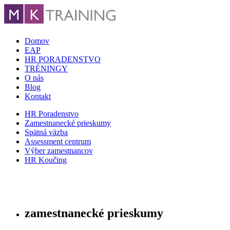
Domov
EAP
HR PORADENSTVO
TRÉNINGY
O nás
Blog
Kontakt
HR Poradenstvo
Zamestnanecké prieskumy
Spätná väzba
Assessment centrum
Výber zamestnancov
HR Koučing
zamestnanecké prieskumy