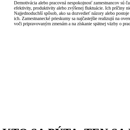
Demotivácia alebo pracovná nespokojnosť zamestnancov sú č
efektivity, produktivity alebo zvýšenej fluktuácie. Ich príčiny n
Najjednoduchší spôsob, ako sa dozvedieť názory alebo postoje
ich. Zamestnanecké prieskumy sa najčastejšie realizujú na ove
voči pripravovaným zmenám a na získanie spätnej väzby o pracov