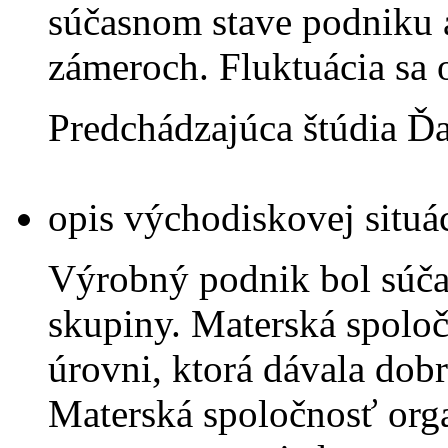
súčasnom stave podniku a
zámeroch. Fluktuácia sa 
Predchádzajúca štúdia
Ďa
opis východiskovej situá
Výrobný podnik bol súča
skupiny. Materská spolo
úrovni, ktorá dávala dob
Materská spoločnosť org