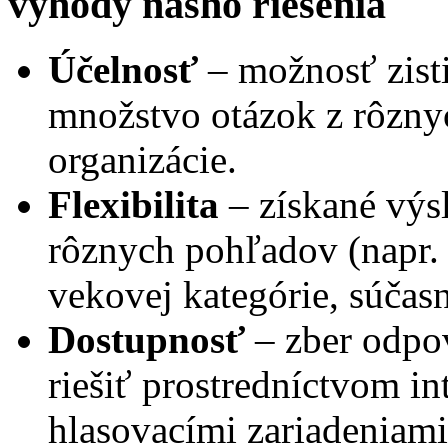
výhody nášho riešenia
Účelnosť
– možnosť zist
množstvo otázok z rôzny
organizácie.
Flexibilita
– získané výs
rôznych pohľadov (napr.
vekovej kategórie, súčasn
Dostupnosť
– zber odpo
riešiť prostredníctvom i
hlasovacími zariadeniami