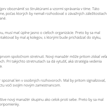
najprv oboznámiť so štruktúrami a vzormi správania v tíme. Táto
dne, počas ktorých by nemali rozhodovať o závažných záležitostiach
ané.
 musí mať úplne jasno o cieľoch organizácie. Preto by sa mal
aktovať by mal aj kolegov, s ktorými bude prichádzať do styku,
 na prvom spoločnom stretnutí. Nový manažér môže pritom získať veľ
 Pri takýchto stretnutiach sa dá vytušiť, aká stratégia vedenia
a.
spoznať len v osobných rozhovoroch. Mal by pritom signalizovať,
úctu voči svojim novým zamestnancom.
oštve nový manažér skupinu ako celok proti sebe. Preto by sa mal
 pripomienky.