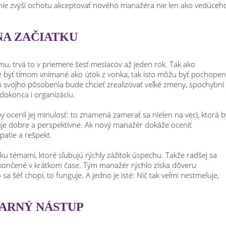
anie zvýši ochotu akceptovať nového manažéra nie len ako vedúceho
NA ZAČIATKU
mu, trvá to v priemere šesť mesiacov až jeden rok. Tak ako
 byť tímom vnímané ako útok z vonka, tak isto môžu byť pochope
 svojho pôsobenia bude chcieť zrealizovať veľké zmeny, spochybní
dokonca i organizáciu.
by ocenil jej minulosť: to znamená zamerať sa nielen na veci, ktorá b
guje dobre a perspektívne. Ak nový manažér dokáže oceniť
patie a rešpekt.
ku témami, ktoré sľubujú rýchly zážitok úspechu. Takže radšej sa
končené v krátkom čase. Tým manažér rýchlo získa dôveru
a šéf chopí, to funguje. A jedno je isté: Nič tak veľmi nestmeľuje,
DARNÝ NÁSTUP