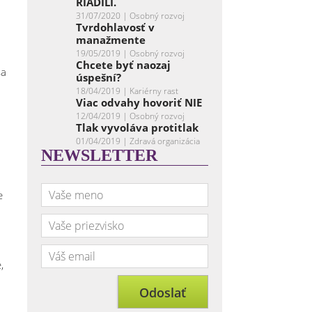
RIADILI.
31/07/2020 |
Osobný rozvoj
Tvrdohlavosť v
manažmente
19/05/2019 |
Osobný rozvoj
Chcete byť naozaj
sa
úspešní?
18/04/2019 |
Kariérny rast
Viac odvahy hovoriť NIE
12/04/2019 |
Osobný rozvoj
Tlak vyvoláva protitlak
01/04/2019 |
Zdravá organizácia
NEWSLETTER
e
,