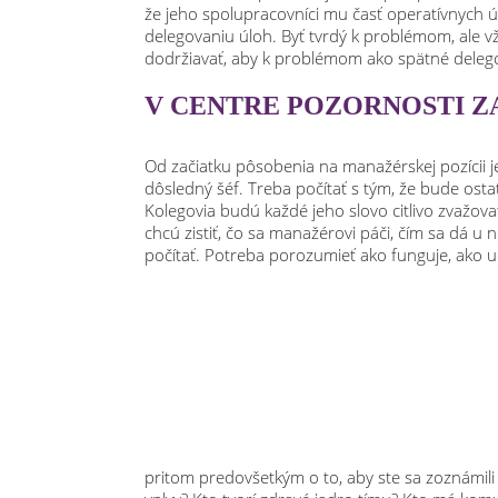
že jeho spolupracovníci mu časť operatívnych ú
delegovaniu úloh. Byť tvrdý k problémom, ale v
dodržiavať, aby k problémom ako spätné delego
V CENTRE POZORNOSTI 
Od začiatku pôsobenia na manažérskej pozícii je
dôsledný šéf. Treba počítať s tým, že bude osta
Kolegovia budú každé jeho slovo citlivo zvažova
chcú zistiť, čo sa manažérovi páči, čím sa dá u
počítať. Potreba porozumieť ako funguje, ako u
pritom predovšetkým o to, aby ste sa zoznámil