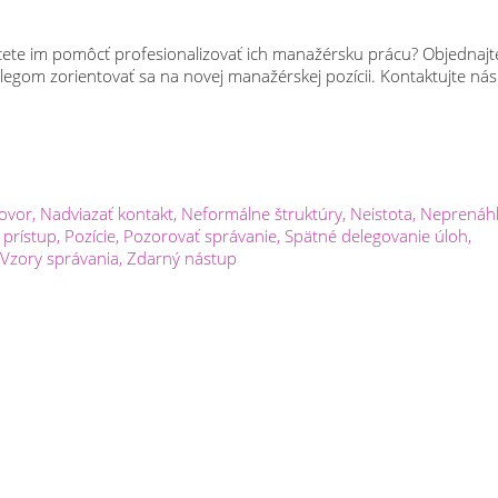
ete im pomôcť profesionalizovať ich manažérsku prácu? Objednajt
egom zorientovať sa na novej manažérskej pozícii. Kontaktujte nás
hovor
,
Nadviazať kontakt
,
Neformálne štruktúry
,
Neistota
,
Neprenáhl
 prístup
,
Pozície
,
Pozorovať správanie
,
Spätné delegovanie úloh
,
Vzory správania
,
Zdarný nástup