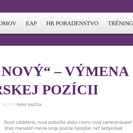
OMOV
EAP
HR PORADENSTVO
TRÉNIN
 NOVÝ“ – VÝMENA
SKEJ POZÍCII
| AUTOR
Peter Kazička
Nové oddelenie, nová pobočka alebo rovno nový zamestnávateľ:
dnes manažéri menia svoje pozície častejšie, než kedykoľvek