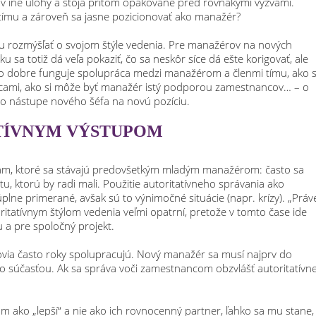
ov iné úlohy a stoja pritom opakovane pred rovnakými výzvami.
 tímu a zároveň sa jasne pozicionovať ako manažér?
u rozmýšľať o svojom štýle vedenia. Pre manažérov na nových
u sa totiž dá veľa pokaziť, čo sa neskôr síce dá ešte korigovať, ale
ko dobre funguje spolupráca medzi manažérom a členmi tímu, ako 
cami, ako si môže byť manažér istý podporou zamestnancov… – o
o nástupe nového šéfa na novú pozíciu.
ATÍVNYM VÝSTUPOM
ybám, ktoré sa stávajú predovšetkým mladým manažérom: často sa
, ktorú by radi mali. Použitie autoritatívneho správania ako
lne primerané, avšak sú to výnimočné situácie (napr. krízy). „Práv
ritatívnym štýlom vedenia veľmi opatrní, pretože v tomto čase ide
 a pre spoločný projekt.
ovia často roky spolupracujú. Nový manažér sa musí najprv do
jeho súčasťou. Ak sa správa voči zamestnancom obzvlášť autoritatívne
 ako „lepší“ a nie ako ich rovnocenný partner, ľahko sa mu stane,