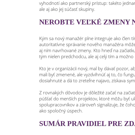
vyhodnotí ako partnerský prístup: takéto jedn
ale aj ako jej súčasť skupiny.
NEROBTE VEĽKÉ ZMENY 
Kým sa nový manažér plne integruje ako člen tí
autoritatívne správanie nového manažéra môže
aj ním navrhované zmeny. Kto hneď na začiatku
tým nielen predchodcu, ale aj celý tím a možno 
Kto je v organizácii nový, mal by dávať pozor, a
mali byť zmenené, ale vyzdvihnúť aj to, čo fun
dosiahnuté a dá to zreteľne najavo, získava sym
Z rovnakých dôvodov je dôležité začať na začiat
púšťať do menších projektov, ktoré môžu byť u
spolupracovníkov a zároveň signalizuje, že čoho s
ako spoločný úspech.
SUMÁR PRAVIDIEL PRE Z