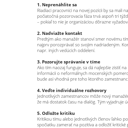
1. Neprenáhlite sa
Riadiaci pracovníci na novej pozícii by sa mali 
počiatočná pozorovacia fáza trvá aspoň tri týž
– pokiaľ to nie je organizáciou dôrazne vyžadov
2. Nadviažte kontakt
Predtým ako manažér stanoví smer novému tímu,
najprv porozprávať so svojim nadriadeným. Kont
napr. iných vedúcich oddelení.
3. Pozorujte správanie v tíme
Ako tím naozaj funguje, sa dá najlepšie zistiť
informácii o neformálnych mocenských pomeroch.
bude asi vhodná pre toho ktorého zamestnanc
4. Veďte individuálne rozhovory
Jednotlivých zamestnancov môže nový manažér 
že má dostatok času na dialóg. Tým vyjadruje 
5. Odložte kritiku
Kritikou tímu alebo jednotlivých členov ľahko p
spočiatku zamerať na pozitíva a odložiť kritické