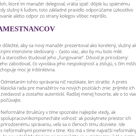
loh, ktoré im manažér delegoval, vrátia späť: dôjde ku spätnému
ždy slušný k ľuďom, toto základné pravidlo odporúčame úzkostlivo
vanie alebo odpor zo strany kolegov vôbec neprišlo.
ZAMESTNANCOV
 dôležité, aby sa nový manažér prezentoval ako korektný, slušný al
tnými intenzívne sledovaný – často viac, ako by mu bolo milé.
ť a starostlivo študovať jeho „fungovanie“. Dôvod je prirodzený:
 neho zabodovať, čo vyvoláva jeho nespokojnosť a zisťujú, s čím môž
chopuje moc je inštinktívna.
Odmietaním tohto správania nič nezískate, len stratíte. A preto
klasická rada pre manažérov na nových pozíciách znie: prijmite ich
zvedavosť a zostaňte autentickí. Radšej menej hovorte, ale o to via
počúvajte.
Neformálne štruktúry v tíme spoznáte najlepšie vtedy, ak
spolupracovníkomponecháte voľnosť: ak poskytnete priestor ich
prirodzenému správaniu, veľa sa o členoch tímu dozviete. Ide
i s neformálnymi pomermi v tíme: Kto má v tíme najväčší neformáln