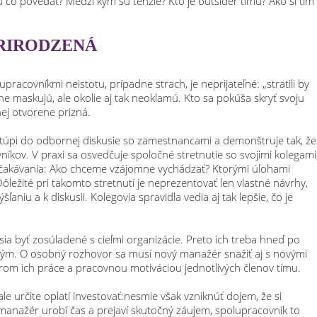
 čo povedať? Medzi kým sú tenzie? Kto je outsider tímu? Ako si tím
RIRODZENÁ
acovníkmi neistotu, prípadne strach, je neprijateľné: „stratili by
ne maskujú, ale okolie aj tak neoklamú. Kto sa pokúša skryť svoju
nej otvorene prizná.
túpi do odbornej diskusie so zamestnancami a demonštruje tak, že
ov. V praxi sa osvedčuje spoločné stretnutie so svojimi kolegami
akávania: Ako chceme vzájomne vychádzať? Ktorými úlohami
žité pri takomto stretnutí je neprezentovať len vlastné návrhy,
niu a k diskusii. Kolegovia spravidla vedia aj tak lepšie, čo je
ia byť zosúladené s cieľmi organizácie. Preto ich treba hneď po
ým. O osobný rozhovor sa musí nový manažér snažiť aj s novými
rom ich práce a pracovnou motiváciou jednotlivých členov tímu.
ale určite oplatí investovať:nesmie však vzniknúť dojem, že si
 manažér urobí čas a prejaví skutočný záujem, spolupracovník to