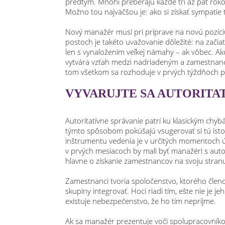
predtým. Mnohí preberajú každé tri až päť rok
Možno tou najväčšou je: ako si získať sympatie
Nový manažér musí pri príprave na novú pozíci
postoch je takéto uvažovanie dôležité: na začiatk
len s vynaložením veľkej námahy – ak vôbec. A
vytvára vzťah medzi nadriadeným a zamestnan
tom všetkom sa rozhoduje v prvých týždňoch p
VYVARUJTE SA AUTORIT
Autoritatívne správanie patrí ku klasickým ch
týmto spôsobom pokúšajú vsugerovať si tú istotu
inštrumentu vedenia je v určitých momentoch úp
v prvých mesiacoch by mali byť manažéri s auto
hlavne o získanie zamestnancov na svoju stranu
Zamestnanci tvoria spoločenstvo, ktorého člen
skupiny integrovať. Hoci riadi tím, ešte nie je 
existuje nebezpečenstvo, že ho tím neprijme.
Ak sa manažér prezentuje voči spolupracovníkom