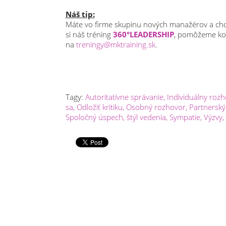
Náš tip:
Máte vo firme skupinu nových manažérov a chc
si náš tréning
360°LEADERSHIP
, pomôžeme kol
na
treningy@mktraining.sk
.
Tagy:
Autoritatívne správanie
,
Individuálny roz
sa
,
Odložiť kritiku
,
Osobný rozhovor
,
Partnerský
Spoločný úspech
,
štýl vedenia
,
Sympatie
,
Výzvy
,