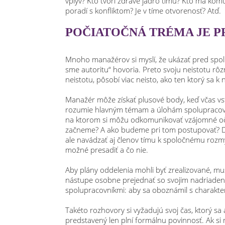
vplyv? Kto tvorí zdravé jadro tímu? Kto má komu
poradí s konfliktom? Je v tíme otvorenosť? Atď.
POČIATOČNÁ TRÉMA JE P
Mnoho manažérov si myslí, že ukázať pred spolupr
sme autoritu“ hovoria. Preto svoju neistotu rôz
neistotu, pôsobí viac neisto, ako ten ktorý sa k 
Manažér môže získať plusové body, keď včas vs
rozumie hlavným témam a úlohám spolupracovník
na ktorom si môžu odkomunikovať vzájomné oč
začneme? A ako budeme pri tom postupovať? Dôle
ale navádzať aj členov tímu k spoločnému rozmýšľa
možné presadiť a čo nie.
Aby plány oddelenia mohli byť zrealizované, mus
nástupe osobne prejednať so svojim nadriaden
spolupracovníkmi: aby sa oboznámil s charakte
Takéto rozhovory si vyžadujú svoj čas, ktorý sa 
predstavený len plní formálnu povinnosť. Ak si