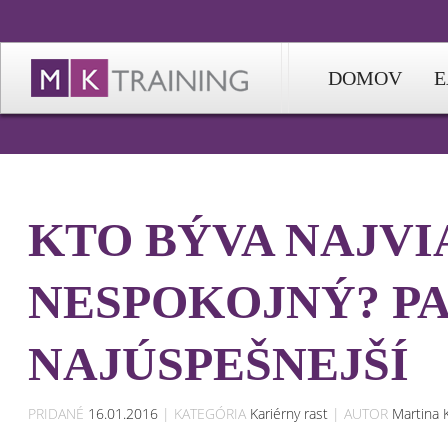
DOMOV
E
KTO BÝVA NAJVI
NESPOKOJNÝ? P
NAJÚSPEŠNEJŠÍ
PRIDANÉ
16.01.2016
| KATEGÓRIA
Kariérny rast
| AUTOR
Martina 