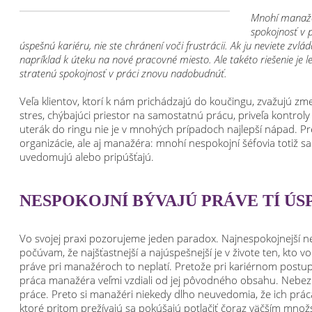
Mnohí manažér
spokojnosť v p
úspešnú kariéru, nie ste chránení voči frustrácii. Ak ju neviete zv
napríklad k úteku na nové pracovné miesto. Ale takéto riešenie je 
stratenú spokojnosť v práci znovu nadobudnúť.
Veľa klientov, ktorí k nám prichádzajú do koučingu, zvažujú zm
stres, chýbajúci priestor na samostatnú prácu, priveľa kontroly
uterák do ringu nie je v mnohých prípadoch najlepší nápad. Pre
organizácie, ale aj manažéra: mnohí nespokojní šéfovia totiž sam
uvedomujú alebo pripúšťajú.
NESPOKOJNÍ BÝVAJÚ PRÁVE TÍ ÚS
Vo svojej praxi pozorujeme jeden paradox. Najnespokojnejší n
počúvam, že najšťastnejší a najúspešnejší je v živote ten, kto 
práve pri manažéroch to neplatí. Pretože pri kariérnom postup
práca manažéra veľmi vzdiali od jej pôvodného obsahu. Nebez
práce. Preto si manažéri niekedy dlho neuvedomia, že ich práca
ktoré pritom prežívajú sa pokúšajú potlačiť čoraz väčším množ