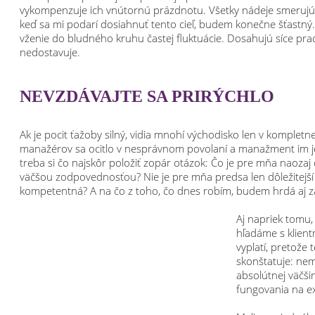
vykompenzuje ich vnútornú prázdnotu. Všetky nádeje smerujú na
keď sa mi podarí dosiahnuť tento cieľ, budem konečne šťastný
vženie do bludného kruhu častej fluktuácie. Dosahujú síce pr
nedostavuje.
NEVZDÁVAJTE SA PRIRÝCHLO
Ak je pocit ťažoby silný, vidia mnohí východisko len v komple
manažérov sa ocitlo v nesprávnom povolaní a manažment im je
treba si čo najskôr položiť zopár otázok: Čo je pre mňa naozaj 
väčšou zodpovednosťou? Nie je pre mňa predsa len dôležitejší
kompetentná? A na čo z toho, čo dnes robím, budem hrdá aj 
Aj napriek tomu,
hľadáme s klient
vyplatí, pretože 
skonštatuje: nem
absolútnej väčši
fungovania na ex