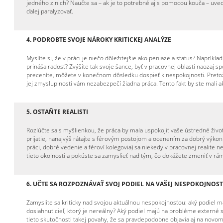
jedného z nich? Naučte sa – ak je to potrebné aj s pomocou kouča – uvedo
ďalej paralyzovať.
4.
PODROBTE SVOJE NÁROKY KRITICKEJ ANALÝZE
Myslíte si, že v práci je niečo dôležitejšie ako peniaze a status? Napríkl
prináša radosť? Zvýšite tak svoje šance, byť v pracovnej oblasti naozaj sp
preceníte, môžete v konečnom dôsledku dospieť k nespokojnosti. Pretož
jej zmysluplnosti vám nezabezpečí žiadna práca. Tento fakt by ste mali a
5.
OSTAŇTE REALISTI
Rozlúčte sa s myšlienkou, že práca by mala uspokojiť vaše ústredné ži
prijatie, nanajvýš rátajte s férovým postojom a ocenením za dobrý výko
práci, dobré vedenie a féroví kolegovia) sa niekedy v pracovnej realite 
tieto okolnosti a pokúste sa zamyslieť nad tým, čo dokážete zmeniť v rám
6.
UČTE SA ROZPOZNÁVAŤ SVOJ PODIEL NA VAŠEJ NESPOKOJNOST
Zamyslite sa kriticky nad svojou aktuálnou nespokojnosťou: aký podiel mát
dosiahnuť cieľ, ktorý je nereálny? Aký podiel majú na probléme externé 
tieto skutočnosti takej povahy, že sa pravdepodobne objavia aj na novom 