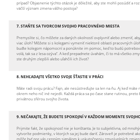
prípad? Objasnenie týchto otázok je dôležité, aby ste mohli posúdiť a 
väčší význam zmena vášho postoja?
7.
STAŇTE SA TVORCOM SVOJHO PRACOVNÉHO MIESTA
Premyslite si, čo môžete za daných okolností ovplyvniť alebo zmeniť, aby
viac úloh? Môžete si s kolegami vymeniť niektoré oblasti pracovných úlo
buďte kolegom nápomocní a ponúknite im pomoc, keď to budú potrebovať. P
volá, tak sa z lesa ozýva“. A keď prepadnete úvahám, či to má všetko zmys
ste druhým zlepšili alebo uľahčili ich život?
8.
NEHĽADAJTE VŠETKO SVOJE ŠŤASTIE V PRÁCI
Máte radi svoju prácu? Fajn, ale nesústreďujte sa len na ňu. Aj keď máte ra
okrem neho nič iné nejedli. Každá práca sa po čase stane rutinou, preto
privátnou sférou svojho života.
9.
NEČAKAJTE, ŽE BUDETE SPOKOJNÍ V KAŽDOM MOMENTE SVOJHO
Prijmite fakt, že spokojnosť nie je konštanta. Je to subjektívna, od mno
vytvoríte podmienky, v ktorých sa jej bude dariť. Zároveň je potrebné a
môže byť pre vás cenným signálom k uskutočneniu zmysluplných zmien