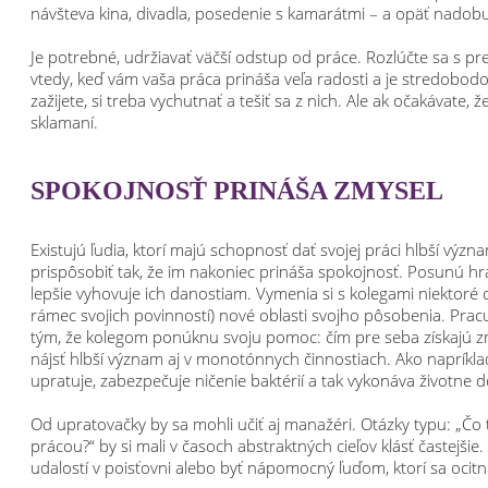
návšteva kina, divadla, posedenie s kamarátmi – a opäť nadobu
Je potrebné, udržiavať väčší odstup od práce. Rozlúčte sa s p
vtedy, keď vám vaša práca prináša veľa radosti a je stredobod
zažijete, si treba vychutnať a tešiť sa z nich. Ale ak očakávate
sklamaní.
SPOKOJNOSŤ PRINÁŠA ZMYSEL
Existujú ľudia, ktorí majú schopnosť dať svojej práci hlbší výz
prispôsobiť tak, že im nakoniec prináša spokojnosť. Posunú hr
lepšie vyhovuje ich danostiam. Vymenia si s kolegami niektoré 
rámec svojich povinností) nové oblasti svojho pôsobenia. Pracu
tým, že kolegom ponúknu svoju pomoc: čím pre seba získajú 
nájsť hlbší význam aj v monotónnych činnostiach. Ako napríkl
upratuje, zabezpečuje ničenie baktérií a tak vykonáva životne d
Od upratovačky by sa mohli učiť aj manažéri. Otázky typu: „Čo
prácou?“ by si mali v časoch abstraktných cieľov klásť častejšie.
udalostí v poisťovni alebo byť nápomocný ľuďom, ktorí sa ocitnú 