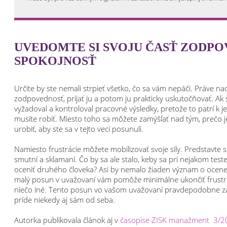
UVEDOMTE SI SVOJU ČASŤ ZODPO
SPOKOJNOSŤ
Určite by ste nemali strpieť všetko, čo sa vám nepáči. Práve na
zodpovednosť, prijať ju a potom ju prakticky uskutočňovať. Ak s
vyžadoval a kontroloval pracovné výsledky, pretože to patrí k j
musíte robiť. Miesto toho sa môžete zamýšľať nad tým, prečo 
urobiť, aby ste sa v tejto veci posunuli.
Namiesto frustrácie môžete mobilizovať svoje sily. Predstavte si
smutní a sklamaní. Čo by sa ale stalo, keby sa pri nejakom test
oceniť druhého človeka? Asi by nemalo žiaden význam o ocenen
malý posun v uvažovaní vám pomôže minimálne ukončiť frustruj
niečo iné. Tento posun vo vašom uvažovaní pravdepodobne zare
príde niekedy aj sám od seba.
Autorka publikovala článok aj v
časopise ZISK manažment 3/2