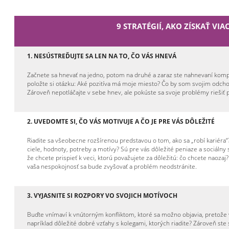
9 STRATÉGIÍ, AKO ZÍSKAŤ VI
1.
NESÚSTREĎUJTE SA LEN NA TO, ČO VÁS HNEVÁ
Začnete sa hnevať na jedno, potom na druhé a zaraz ste nahnevaní kompl
položte si otázku: Aké pozitíva má moje miesto? Čo by som svojim odcho
Zároveň nepotláčajte v sebe hnev, ale pokúste sa svoje problémy riešiť 
2.
UVEDOMTE SI, ČO VÁS MOTIVUJE A ČO JE PRE VÁS DÔLEŽITÉ
Riadite sa všeobecne rozšírenou predstavou o tom, ako sa „robí kariéra“
ciele, hodnoty, potreby a motívy? Sú pre vás dôležité peniaze a sociálny 
že chcete prispieť k veci, ktorú považujete za dôležitú: čo chcete naoza
vaša nespokojnosť sa bude zvyšovať a problém neodstránite.
3.
VYJASNITE SI ROZPORY VO SVOJICH MOTÍVOCH
Buďte vnímaví k vnútorným konfliktom, ktoré sa možno objavia, pretože 
napríklad dôležité dobré vzťahy s kolegami, ktorých riadite? Zároveň ste 