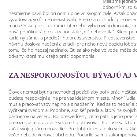
Mali sme jedného
odborníkmi zo sv
nesmierne bavil, bol pri ňom úplne vo svojom živle. Avšak pozíc
vyžadovala, vo firme neexistovala. Preto sa rozhodol pre rieš
manažérsku pozíciu v rámci interného výberového konania, kto
nová ponúknutá pozícia v podstate „nič nehovorila“. Klient pot
kariérny zámer a predložil ho predstavenstvu. Predstavenstvo z
návrhu doslova nadšení a zriadili pre neho novú pozíciu lobbi
tomu, čo ho naozaj napĺňalo. Cíti sa ako ryba vo vode, môže do
odvahy, ktorá mu k tejto práci dopomohla.
ZA NESPOKOJNOSŤOU BÝVAJÚ AJ 
Človek nemusí byť na nevhodnej pozícii, aby bol v práci nešťas
budete nespokojní aj na pre vás ideálnom mieste. Mnohí ľudia s
musia pracovať vždy naplno a s nadšením. Keď sa to nedarí a p
výčitkami svedomia. Podobne, ako šéf predaja, ktorý na svoji
partnerov na večeru. Bol presvedčený, že to patrí k jeho práci
pretože časté pracovné večere ho otravovali. Po čase sa k tom
začal svoju prácu nenávidieť. Pre tohto klienta bolo veľmi ťažké
večer nebude venovať obchodu. Podarilo sa mu zakomponovať