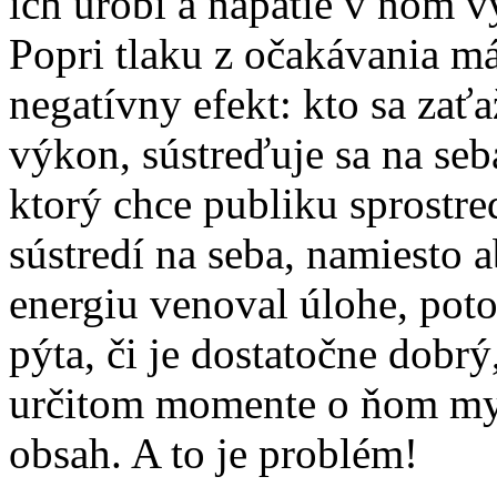
ich urobí a napätie v ňom 
Popri tlaku z očakávania má
negatívny efekt: kto sa zať
výkon, sústreďuje sa na seb
ktorý chce publiku sprostre
sústredí na seba, namiesto 
energiu venoval úlohe, poto
pýta, či je dostatočne dobrý
určitom momente o ňom mysl
obsah. A to je problém!