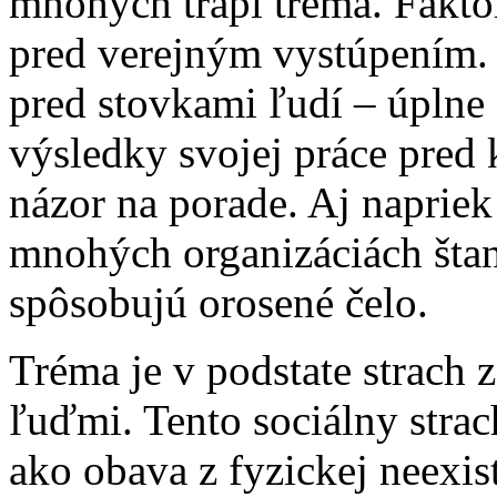
mnohých trápi tréma. Fakto
pred verejným vystúpením. 
pred stovkami ľudí – úplne
výsledky svojej práce pred 
názor na porade. Aj napriek
mnohých organizáciách št
spôsobujú orosené čelo.
Tréma je v podstate strach
ľuďmi. Tento sociálny strac
ako obava z fyzickej neexist