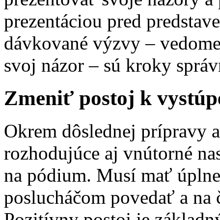
prezentáciou pred predstav
dávkované výzvy – vedome s
svoj názor – sú kroky spr
Zmeniť postoj k vystúp
Okrem dôslednej prípravy a
rozhodujúce aj vnútorné nas
na pódium. Musí mať úplne 
poslucháčom povedať a na č
Pozitívny postoj je základ