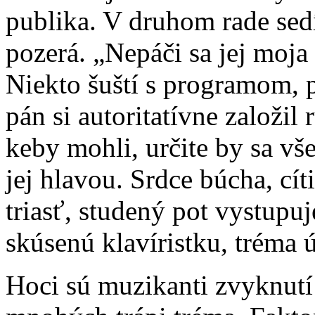
publika. V druhom rade sedí
pozerá. „Nepáči sa jej moja 
Niekto šuští s programom, p
pán si autoritatívne založil
keby mohli, určite by sa vše
jej hlavou. Srdce búcha, cít
triasť, studený pot vystupuj
skúsenú klavíristku, tréma 
Hoci sú muzikanti zvyknutí