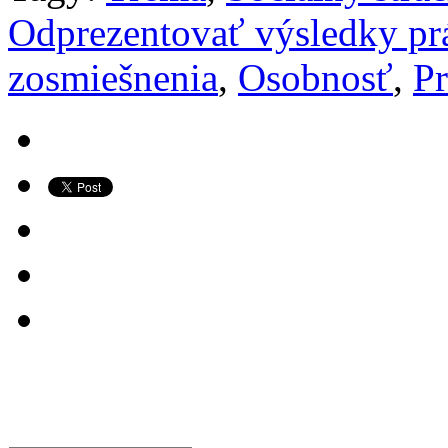
Odprezentovať výsledky pr
zosmiešnenia
,
Osobnosť
,
Pr