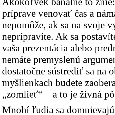
Akokoľvek banálne to znie:
príprave venovať čas a náma
nepomôže, ak sa na svoje v
nepripravíte. Ak sa postav
vaša prezentácia alebo pre
nemáte premyslenú argumen
dostatočne sústrediť sa na 
myšlienkach budete zaobera
„zomlieť“ – a to je živná p
Mnohí ľudia sa domnievajú,