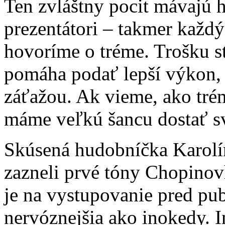
Ten zvláštny pocit mávajú h
prezentátori – takmer každý
hovoríme o tréme. Trošku s
pomáha podať lepší výkon, 
záťažou. Ak vieme, ako tré
máme veľkú šancu dostať sv
Skúsená hudobníčka Karolín
zazneli prvé tóny Chopinov
je na vystupovanie pred pub
nervóznejšia ako inokedy. 