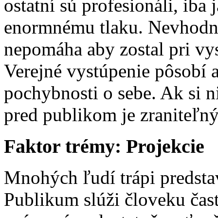
ostatní sú profesionáli, iba
enormnému tlaku. Nevhodn
nepomáha aby zostal pri vy
Verejné vystúpenie pôsobí a
pochybnosti o sebe. Ak si ni
pred publikom je zraniteľný
Faktor trémy: Projekcie
Mnohých ľudí trápi predstav
Publikum slúži človeku čas