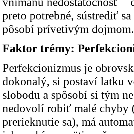
vnímanú nedostatočnosť – čo
preto potrebné, sústrediť sa
pôsobí prívetivým dojmom.
Faktor trémy: Perfekcio
Perfekcionizmus je obrovská
dokonalý, si postaví latku 
slobodu a spôsobí si tým ne
nedovolí robiť malé chyby (
prerieknutie sa), má automa