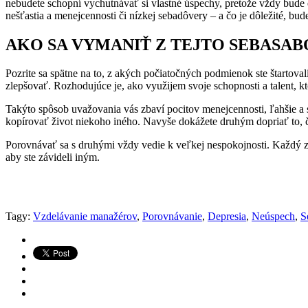
nebudete schopní vychutnávať si vlastné úspechy, pretože vždy bude ex
nešťastia a menejcennosti či nízkej sebadôvery – a čo je dôležité, bud
AKO SA VYMANIŤ Z TEJTO SEBASA
Pozrite sa spätne na to, z akých počiatočných podmienok ste štartovali
zlepšovať. Rozhodujúce je, ako využijem svoje schopnosti a talent, 
Takýto spôsob uvažovania vás zbaví pocitov menejcennosti, ľahšie a s
kopírovať život niekoho iného. Navyše dokážete druhým dopriať to, čo
Porovnávať sa s druhými vždy vedie k veľkej nespokojnosti. Každý z v
aby ste závideli iným.
Tagy:
Vzdelávanie manažérov
,
Porovnávanie
,
Depresia
,
Neúspech
,
S