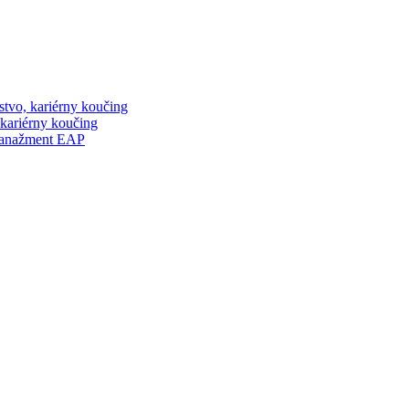
stvo, kariérny koučing
 kariérny koučing
manažment EAP