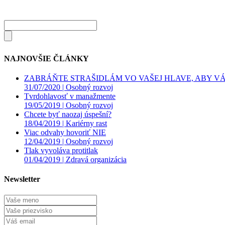
NAJNOVŠIE ČLÁNKY
ZABRÁŇTE STRAŠIDLÁM VO VAŠEJ HLAVE, ABY VÁS
31/07/2020 |
Osobný rozvoj
Tvrdohlavosť v manažmente
19/05/2019 |
Osobný rozvoj
Chcete byť naozaj úspešní?
18/04/2019 |
Kariérny rast
Viac odvahy hovoriť NIE
12/04/2019 |
Osobný rozvoj
Tlak vyvoláva protitlak
01/04/2019 |
Zdravá organizácia
Newsletter