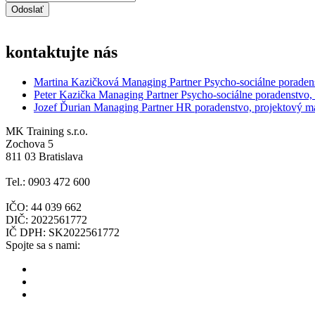
kontaktujte nás
Martina Kazičková
Managing Partner
Psycho-sociálne poraden
Peter Kazička
Managing Partner
Psycho-sociálne poradenstvo,
Jozef Ďurian
Managing Partner
HR poradenstvo, projektový 
MK Training s.r.o.
Zochova 5
811 03 Bratislava
Tel.: 0903 472 600
IČO: 44 039 662
DIČ: 2022561772
IČ DPH: SK2022561772
Spojte sa s nami: