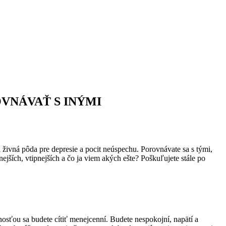
OROVNÁVAŤ S INÝMI
 živná pôda pre depresie a pocit neúspechu. Porovnávate sa s tými,
nejších, vtipnejších a čo ja viem akých ešte? Poškuľujete stále po
nosťou sa budete cítiť menejcenní. Budete nespokojní, napätí a