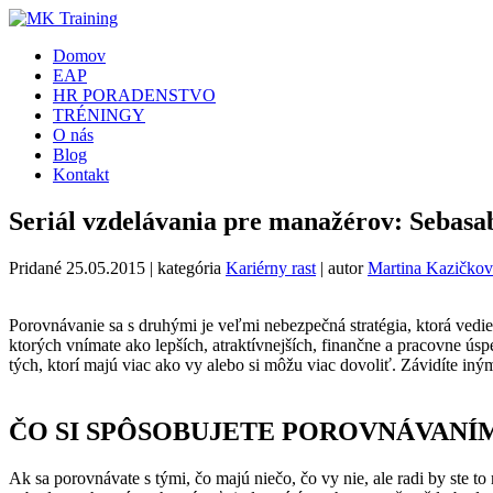
Domov
EAP
HR PORADENSTVO
TRÉNINGY
O nás
Blog
Kontakt
Seriál vzdelávania pre manažérov: S
Pridané
25.05.2015
| kategória
Kariérny rast
| autor
Martina Kazičkov
Porovnávanie sa s druhými je veľmi nebezpečná stratégia, ktorá vedie
ktorých vnímate ako lepších, atraktívnejších, finančne a pracovne úspe
tých, ktorí majú viac ako vy alebo si môžu viac dovoliť. Závidíte iným
ČO SI SPÔSOBUJETE POROVNÁVANÍ
Ak sa porovnávate s tými, čo majú niečo, čo vy nie, ale radi by ste t