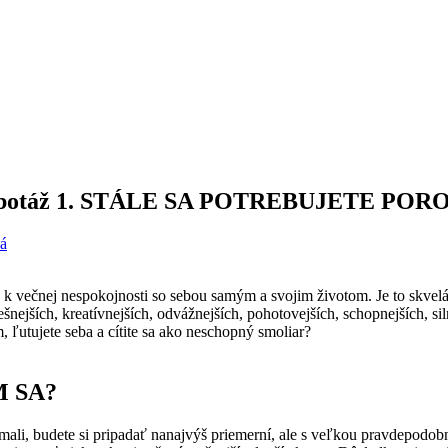
ebasabotáž 1. STÁLE SA POTREBUJETE P
á
 k večnej nespokojnosti so sebou samým a svojim životom. Je to skvelá
šnejších, kreatívnejších, odvážnejších, pohotovejších, schopnejších, sil
, ľutujete seba a cítite sa ako neschopný smoliar?
M SA?
o mali, budete si pripadať nanajvýš priemerní, ale s veľkou pravdepodob