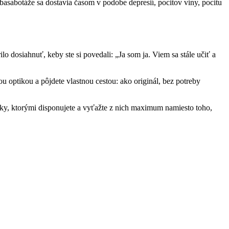
ebasabotáže sa dostavia časom v podobe depresií, pocitov viny, pocitu
lo dosiahnuť, keby ste si povedali: „Ja som ja. Viem sa stále učiť a
 optikou a pôjdete vlastnou cestou: ako originál, bez potreby
ánky, ktorými disponujete a vyťažte z nich maximum namiesto toho,