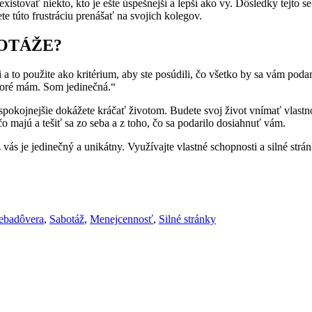
istovať niekto, kto je ešte úspešnejší a lepší ako vy. Dôsledky tejto s
ete túto frustráciu prenášať na svojich kolegov.
BOTÁŽE?
 a to použite ako kritérium, aby ste posúdili, čo všetko by sa vám podari
ktoré mám. Som jedinečná.“
pokojnejšie dokážete kráčať životom. Budete svoj život vnímať vlastnou
 majú a tešiť sa zo seba a z toho, čo sa podarilo dosiahnuť vám.
ás je jedinečný a unikátny. Využívajte vlastné schopnosti a silné str
ebadôvera
,
Sabotáž
,
Menejcennosť
,
Silné stránky